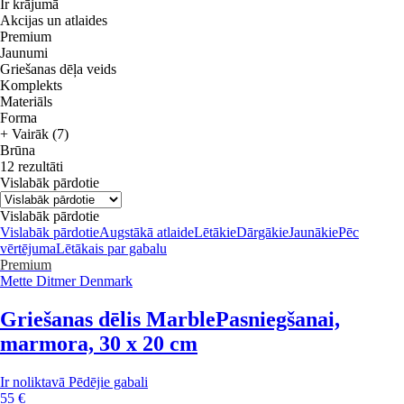
Ir krājumā
Akcijas un atlaides
Premium
Jaunumi
Griešanas dēļa veids
Komplekts
Materiāls
Forma
+ Vairāk (7)
Brūna
12 rezultāti
Vislabāk pārdotie
Vislabāk pārdotie
Vislabāk pārdotie
Augstākā atlaide
Lētākie
Dārgākie
Jaunākie
Pēc
vērtējuma
Lētākais par gabalu
Premium
Mette Ditmer Denmark
Griešanas dēlis Marble
Pasniegšanai,
marmora, 30 x 20 cm
Ir noliktavā
Pēdējie gabali
55 €