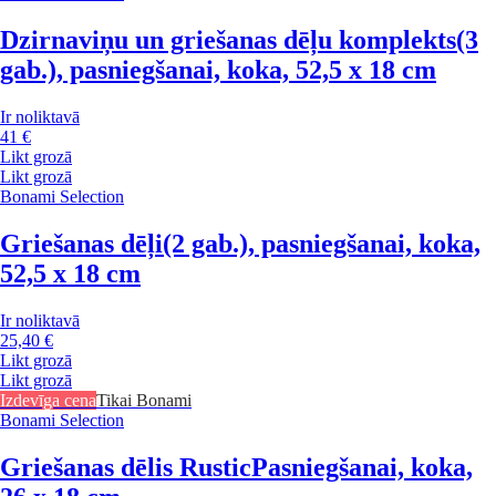
Dzirnaviņu un griešanas dēļu komplekts
(3
gab.), pasniegšanai, koka, 52,5 x 18 cm
Ir noliktavā
41 €
Likt grozā
Likt grozā
Bonami Selection
Griešanas dēļi
(2 gab.), pasniegšanai, koka,
52,5 x 18 cm
Ir noliktavā
25,40 €
Likt grozā
Likt grozā
Izdevīga cena
Tikai Bonami
Bonami Selection
Griešanas dēlis Rustic
Pasniegšanai, koka,