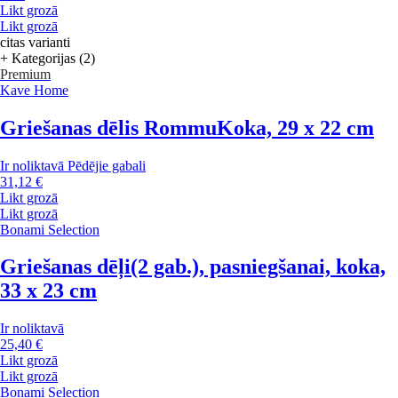
Likt grozā
Likt grozā
citas varianti
+ Kategorijas (2)
Premium
Kave Home
Griešanas dēlis Rommu
Koka, 29 x 22 cm
Ir noliktavā
Pēdējie gabali
31,12 €
Likt grozā
Likt grozā
Bonami Selection
Griešanas dēļi
(2 gab.), pasniegšanai, koka,
33 x 23 cm
Ir noliktavā
25,40 €
Likt grozā
Likt grozā
Bonami Selection