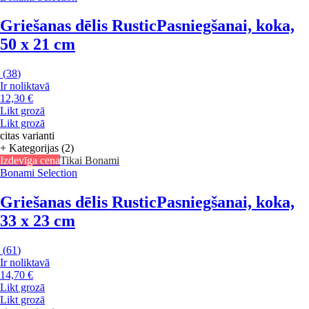
Griešanas dēlis Rustic
Pasniegšanai, koka,
50 x 21 cm
(
38
)
Ir noliktavā
12,30 €
Likt grozā
Likt grozā
citas varianti
+ Kategorijas (2)
Izdevīga cena
Tikai Bonami
Bonami Selection
Griešanas dēlis Rustic
Pasniegšanai, koka,
33 x 23 cm
(
61
)
Ir noliktavā
14,70 €
Likt grozā
Likt grozā