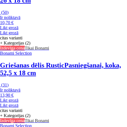
26 x 18 cm
(
50
)
Ir noliktavā
10,70 €
Likt grozā
Likt grozā
citas varianti
+ Kategorijas (2)
Izdevīga cena
Tikai Bonami
Bonami Selection
Griešanas dēlis Rustic
Pasniegšanai, koka,
52,5 x 18 cm
(
31
)
Ir noliktavā
13,90 €
Likt grozā
Likt grozā
citas varianti
+ Kategorijas (2)
Izdevīga cena
Tikai Bonami
Bonami Selection