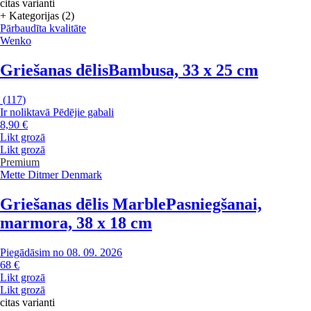
citas varianti
+ Kategorijas (2)
Pārbaudīta kvalitāte
Wenko
Griešanas dēlis
Bambusa, 33 x 25 cm
(
117
)
Ir noliktavā
Pēdējie gabali
8,90 €
Likt grozā
Likt grozā
Premium
Mette Ditmer Denmark
Griešanas dēlis Marble
Pasniegšanai,
marmora, 38 x 18 cm
Piegādāsim no 08. 09. 2026
68 €
Likt grozā
Likt grozā
citas varianti