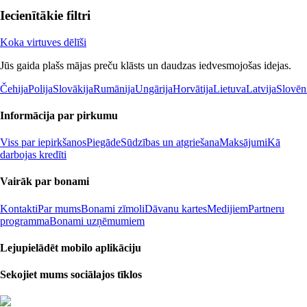
Iecienītākie filtri
Koka virtuves dēlīši
Jūs gaida plašs mājas preču klāsts un daudzas iedvesmojošas idejas.
Čehija
Polija
Slovākija
Rumānija
Ungārija
Horvātija
Lietuva
Latvija
Slovēn
Informācija par pirkumu
Viss par iepirkšanos
Piegāde
Sūdzības un atgriešana
Maksājumi
Kā
darbojas kredīti
Vairāk par bonami
Kontakti
Par mums
Bonami zīmoli
Dāvanu kartes
Medijiem
Partneru
programma
Bonami uzņēmumiem
Lejupielādēt mobilo aplikāciju
Sekojiet mums sociālajos tīklos