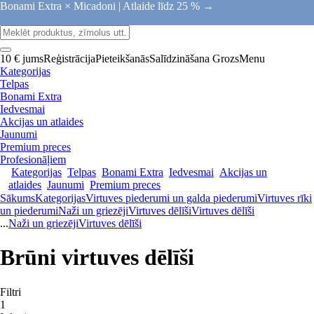
Bonami Extra × Micadoni |
Atlaide līdz 25 % →
10 € jums
Reģistrācija
Pieteikšanās
Salīdzināšana
Grozs
Menu
Kategorijas
Telpas
Bonami Extra
Iedvesmai
Akcijas un atlaides
Jaunumi
Premium preces
Profesionāļiem
Kategorijas
Telpas
Bonami Extra
Iedvesmai
Akcijas un
atlaides
Jaunumi
Premium preces
Sākums
Kategorijas
Virtuves piederumi un galda piederumi
Virtuves rīki
un piederumi
Naži un griezēji
Virtuves dēlīši
Virtuves dēlīši
...
Naži un griezēji
Virtuves dēlīši
Brūni virtuves dēlīši
Filtri
1