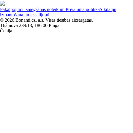
Pakalpojumu sniegšanas noteikumi
Privātuma politika
Sīkdatņu
izmantošana un iestatījumi
© 2026 Bonami.cz, a.s. Visas tiesības aizsargātas.
Thámova 289/13, 186 00 Prāga
Čehija