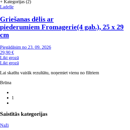
+ Kategorijas (2)
Ladelle
Griešanas dēlis ar
piederumiem Fromagerie
(4 gab.), 25 x 29
cm
Piegādāsim no 23. 09. 2026
29,90 €
Likt grozā
Likt grozā
Lai skatītu vairāk rezultātu, noņemiet vienu no filtriem
Brūna
1
Saistītās kategorijas
Naži