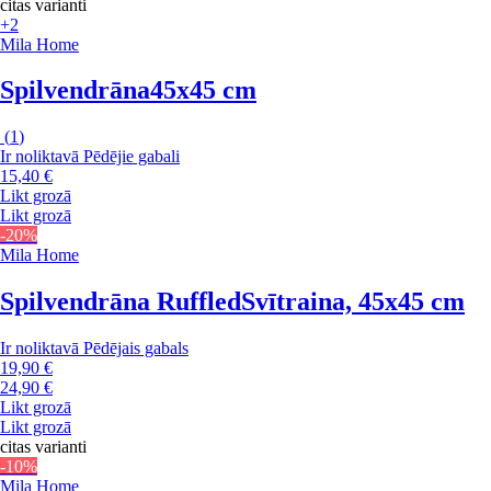
citas varianti
+2
Mila Home
Spilvendrāna
45x45 cm
(
1
)
Ir noliktavā
Pēdējie gabali
15,40 €
Likt grozā
Likt grozā
-20%
Mila Home
Spilvendrāna Ruffled
Svītraina, 45x45 cm
Ir noliktavā
Pēdējais gabals
19,90 €
24,90 €
Likt grozā
Likt grozā
citas varianti
-10%
Mila Home