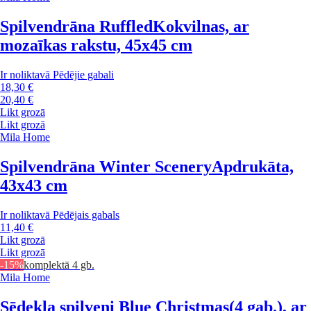
Spilvendrāna Ruffled
Kokvilnas, ar
mozaīkas rakstu, 45x45 cm
Ir noliktavā
Pēdējie gabali
18,30 €
20,40 €
Likt grozā
Likt grozā
Mila Home
Spilvendrāna Winter Scenery
Apdrukāta,
43x43 cm
Ir noliktavā
Pēdējais gabals
11,40 €
Likt grozā
Likt grozā
-15%
komplektā 4 gb.
Mila Home
Sēdekļa spilveni Blue Christmas
(4 gab.), ar