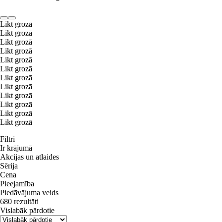
Likt grozā
Likt grozā
Likt grozā
Likt grozā
Likt grozā
Likt grozā
Likt grozā
Likt grozā
Likt grozā
Likt grozā
Likt grozā
Likt grozā
Filtri
Ir krājumā
Akcijas un atlaides
Sērija
Cena
Pieejamība
Piedāvājuma veids
680 rezultāti
Vislabāk pārdotie