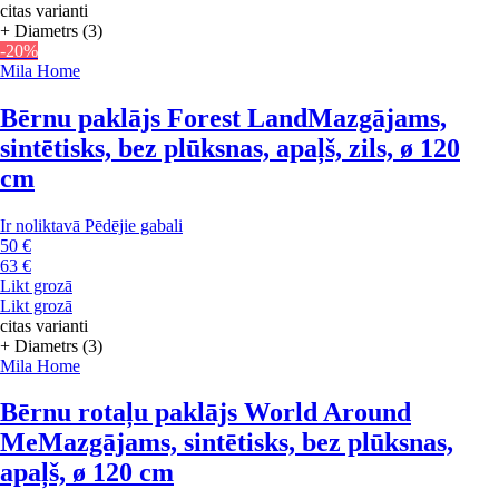
citas varianti
+ Diametrs (3)
-20%
Mila Home
Bērnu paklājs Forest Land
Mazgājams,
sintētisks, bez plūksnas, apaļš, zils, ø 120
cm
Ir noliktavā
Pēdējie gabali
50 €
63 €
Likt grozā
Likt grozā
citas varianti
+ Diametrs (3)
Mila Home
Bērnu rotaļu paklājs World Around
Me
Mazgājams, sintētisks, bez plūksnas,
apaļš, ø 120 cm