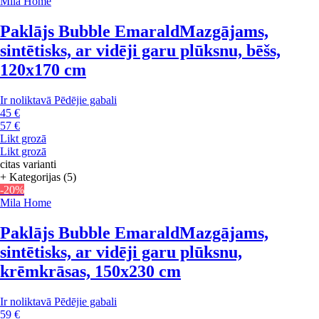
Mila Home
Paklājs Bubble Emarald
Mazgājams,
sintētisks, ar vidēji garu plūksnu, bēšs,
120x170 cm
Ir noliktavā
Pēdējie gabali
45 €
57 €
Likt grozā
Likt grozā
citas varianti
+ Kategorijas (5)
-20%
Mila Home
Paklājs Bubble Emarald
Mazgājams,
sintētisks, ar vidēji garu plūksnu,
krēmkrāsas, 150x230 cm
Ir noliktavā
Pēdējie gabali
59 €