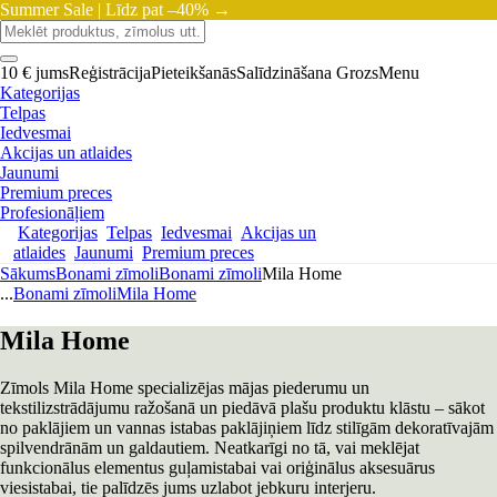
Summer Sale |
Līdz pat –40% →
10 € jums
Reģistrācija
Pieteikšanās
Salīdzināšana
Grozs
Menu
Kategorijas
Telpas
Iedvesmai
Akcijas un atlaides
Jaunumi
Premium preces
Profesionāļiem
Kategorijas
Telpas
Iedvesmai
Akcijas un
atlaides
Jaunumi
Premium preces
Sākums
Bonami zīmoli
Bonami zīmoli
Mila Home
...
Bonami zīmoli
Mila Home
Mila Home
Zīmols Mila Home specializējas mājas piederumu un
tekstilizstrādājumu ražošanā un piedāvā plašu produktu klāstu – sākot
no paklājiem un vannas istabas paklājiņiem līdz stilīgām dekoratīvajām
spilvendrānām un galdautiem. Neatkarīgi no tā, vai meklējat
funkcionālus elementus guļamistabai vai oriģinālus aksesuārus
viesistabai, tie palīdzēs jums uzlabot jebkuru interjeru.