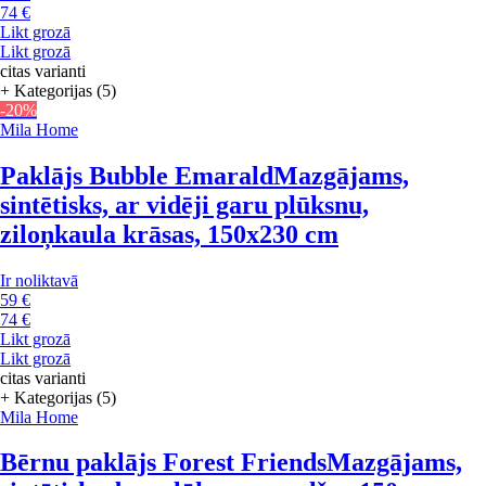
74 €
Likt grozā
Likt grozā
citas varianti
+ Kategorijas (5)
-20%
Mila Home
Paklājs Bubble Emarald
Mazgājams,
sintētisks, ar vidēji garu plūksnu,
ziloņkaula krāsas, 150x230 cm
Ir noliktavā
59 €
74 €
Likt grozā
Likt grozā
citas varianti
+ Kategorijas (5)
Mila Home
Bērnu paklājs Forest Friends
Mazgājams,