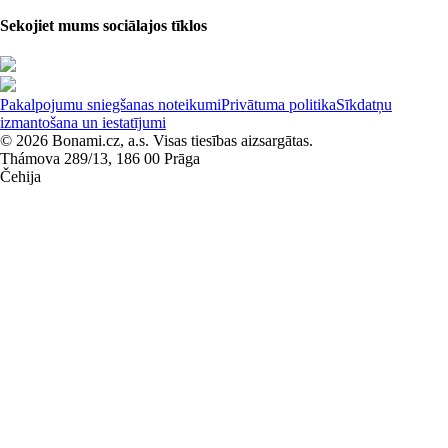
Sekojiet mums sociālajos tīklos
Pakalpojumu sniegšanas noteikumi
Privātuma politika
Sīkdatņu
izmantošana un iestatījumi
© 2026 Bonami.cz, a.s. Visas tiesības aizsargātas.
Thámova 289/13, 186 00 Prāga
Čehija