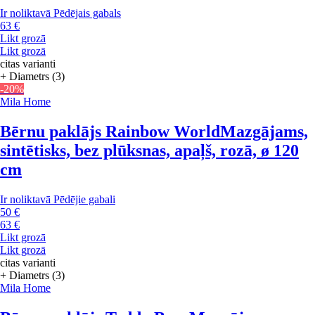
Ir noliktavā
Pēdējais gabals
63 €
Likt grozā
Likt grozā
citas varianti
+ Diametrs (3)
-20%
Mila Home
Bērnu paklājs Rainbow World
Mazgājams,
sintētisks, bez plūksnas, apaļš, rozā, ø 120
cm
Ir noliktavā
Pēdējie gabali
50 €
63 €
Likt grozā
Likt grozā
citas varianti
+ Diametrs (3)
Mila Home