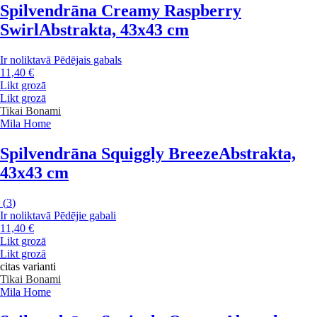
Spilvendrāna Creamy Raspberry
Swirl
Abstrakta, 43x43 cm
Ir noliktavā
Pēdējais gabals
11,40 €
Likt grozā
Likt grozā
Tikai Bonami
Mila Home
Spilvendrāna Squiggly Breeze
Abstrakta,
43x43 cm
(
3
)
Ir noliktavā
Pēdējie gabali
11,40 €
Likt grozā
Likt grozā
citas varianti
Tikai Bonami
Mila Home