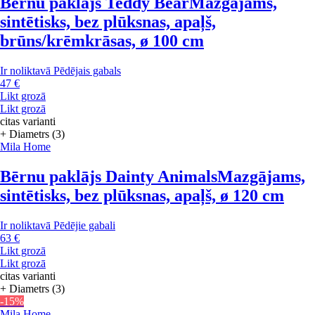
Bērnu paklājs Teddy Bear
Mazgājams,
sintētisks, bez plūksnas, apaļš,
brūns/krēmkrāsas, ø 100 cm
Ir noliktavā
Pēdējais gabals
47 €
Likt grozā
Likt grozā
citas varianti
+ Diametrs (3)
Mila Home
Bērnu paklājs Dainty Animals
Mazgājams,
sintētisks, bez plūksnas, apaļš, ø 120 cm
Ir noliktavā
Pēdējie gabali
63 €
Likt grozā
Likt grozā
citas varianti
+ Diametrs (3)
-15%
Mila Home