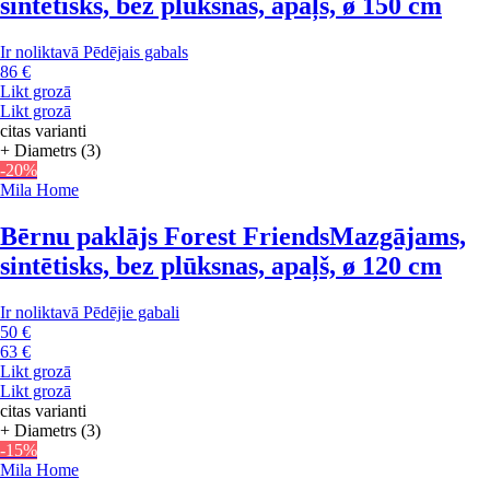
sintētisks, bez plūksnas, apaļš, ø 150 cm
Ir noliktavā
Pēdējais gabals
86 €
Likt grozā
Likt grozā
citas varianti
+ Diametrs (3)
-20%
Mila Home
Bērnu paklājs Forest Friends
Mazgājams,
sintētisks, bez plūksnas, apaļš, ø 120 cm
Ir noliktavā
Pēdējie gabali
50 €
63 €
Likt grozā
Likt grozā
citas varianti
+ Diametrs (3)
-15%
Mila Home