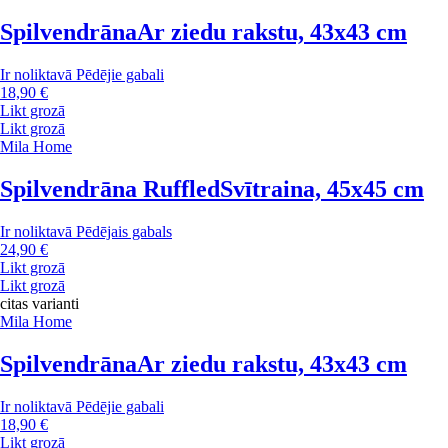
Spilvendrāna
Ar ziedu rakstu, 43x43 cm
Ir noliktavā
Pēdējie gabali
18,90 €
Likt grozā
Likt grozā
Mila Home
Spilvendrāna Ruffled
Svītraina, 45x45 cm
Ir noliktavā
Pēdējais gabals
24,90 €
Likt grozā
Likt grozā
citas varianti
Mila Home
Spilvendrāna
Ar ziedu rakstu, 43x43 cm
Ir noliktavā
Pēdējie gabali
18,90 €
Likt grozā