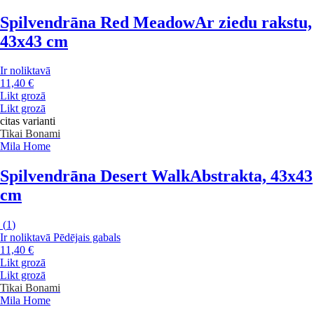
Spilvendrāna Red Meadow
Ar ziedu rakstu,
43x43 cm
Ir noliktavā
11,40 €
Likt grozā
Likt grozā
citas varianti
Tikai Bonami
Mila Home
Spilvendrāna Desert Walk
Abstrakta, 43x43
cm
(
1
)
Ir noliktavā
Pēdējais gabals
11,40 €
Likt grozā
Likt grozā
Tikai Bonami
Mila Home