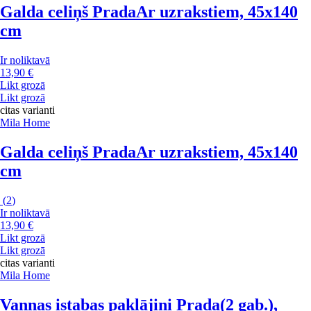
Galda celiņš Prada
Ar uzrakstiem, 45x140
cm
Ir noliktavā
13,90 €
Likt grozā
Likt grozā
citas varianti
Mila Home
Galda celiņš Prada
Ar uzrakstiem, 45x140
cm
(
2
)
Ir noliktavā
13,90 €
Likt grozā
Likt grozā
citas varianti
Mila Home
Vannas istabas paklājiņi Prada
(2 gab.),