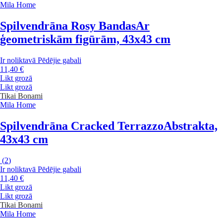
Mila Home
Spilvendrāna Rosy Bandas
Ar
ģeometriskām figūrām, 43x43 cm
Ir noliktavā
Pēdējie gabali
11,40 €
Likt grozā
Likt grozā
Tikai Bonami
Mila Home
Spilvendrāna Cracked Terrazzo
Abstrakta,
43x43 cm
(
2
)
Ir noliktavā
Pēdējie gabali
11,40 €
Likt grozā
Likt grozā
Tikai Bonami
Mila Home