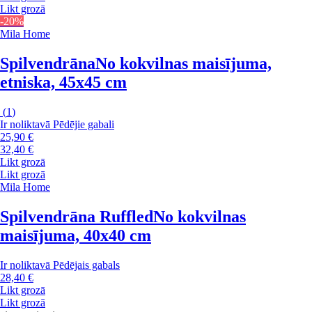
Likt grozā
-20%
Mila Home
Spilvendrāna
No kokvilnas maisījuma,
etniska, 45x45 cm
(
1
)
Ir noliktavā
Pēdējie gabali
25,90 €
32,40 €
Likt grozā
Likt grozā
Mila Home
Spilvendrāna Ruffled
No kokvilnas
maisījuma, 40x40 cm
Ir noliktavā
Pēdējais gabals
28,40 €
Likt grozā
Likt grozā