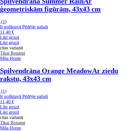
Spilvendrāna Summer Rain
Ar
ģeometriskām figūrām, 43x43 cm
(
1
)
Ir noliktavā
Pēdējie gabali
11,40 €
Likt grozā
Likt grozā
citas varianti
Tikai Bonami
Mila Home
Spilvendrāna Orange Meadow
Ar ziedu
rakstu, 43x43 cm
(
1
)
Ir noliktavā
Pēdējie gabali
11,40 €
Likt grozā
Likt grozā
citas varianti
Tikai Bonami
Mila Home