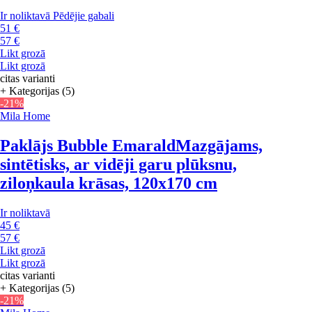
Ir noliktavā
Pēdējie gabali
51 €
57 €
Likt grozā
Likt grozā
citas varianti
+ Kategorijas (5)
-21%
Mila Home
Paklājs Bubble Emarald
Mazgājams,
sintētisks, ar vidēji garu plūksnu,
ziloņkaula krāsas, 120x170 cm
Ir noliktavā
45 €
57 €
Likt grozā
Likt grozā
citas varianti
+ Kategorijas (5)
-21%