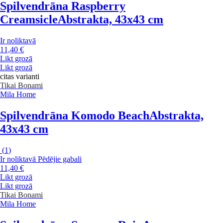
Spilvendrāna Raspberry
Creamsicle
Abstrakta, 43x43 cm
Ir noliktavā
11,40 €
Likt grozā
Likt grozā
citas varianti
Tikai Bonami
Mila Home
Spilvendrāna Komodo Beach
Abstrakta,
43x43 cm
(
1
)
Ir noliktavā
Pēdējie gabali
11,40 €
Likt grozā
Likt grozā
Tikai Bonami
Mila Home