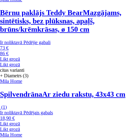
Bērnu paklājs Teddy Bear
Mazgājams,
sintētisks, bez plūksnas, apaļš,
brūns/krēmkrāsas, ø 150 cm
Ir noliktavā
Pēdējie gabali
73 €
86 €
Likt grozā
Likt grozā
citas varianti
+ Diametrs (3)
Mila Home
Spilvendrāna
Ar ziedu rakstu, 43x43 cm
(
1
)
Ir noliktavā
Pēdējais gabals
18,90 €
Likt grozā
Likt grozā
Mila Home