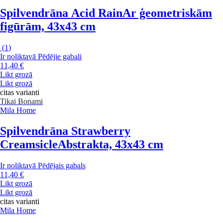
Spilvendrāna Acid Rain
Ar ģeometriskām
figūrām, 43x43 cm
(
1
)
Ir noliktavā
Pēdējie gabali
11,40 €
Likt grozā
Likt grozā
citas varianti
Tikai Bonami
Mila Home
Spilvendrāna Strawberry
Creamsicle
Abstrakta, 43x43 cm
Ir noliktavā
Pēdējais gabals
11,40 €
Likt grozā
Likt grozā
citas varianti
Mila Home