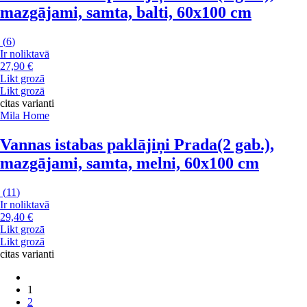
mazgājami, samta, balti, 60x100 cm
(
6
)
Ir noliktavā
27,90 €
Likt grozā
Likt grozā
citas varianti
Mila Home
Vannas istabas paklājiņi Prada
(2 gab.),
mazgājami, samta, melni, 60x100 cm
(
11
)
Ir noliktavā
29,40 €
Likt grozā
Likt grozā
citas varianti
1
2