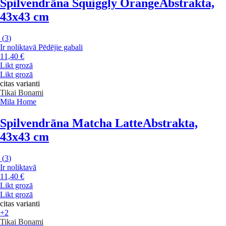
Spilvendrāna Squiggly Orange
Abstrakta,
43x43 cm
(
3
)
Ir noliktavā
Pēdējie gabali
11,40 €
Likt grozā
Likt grozā
citas varianti
Tikai Bonami
Mila Home
Spilvendrāna Matcha Latte
Abstrakta,
43x43 cm
(
3
)
Ir noliktavā
11,40 €
Likt grozā
Likt grozā
citas varianti
+2
Tikai Bonami