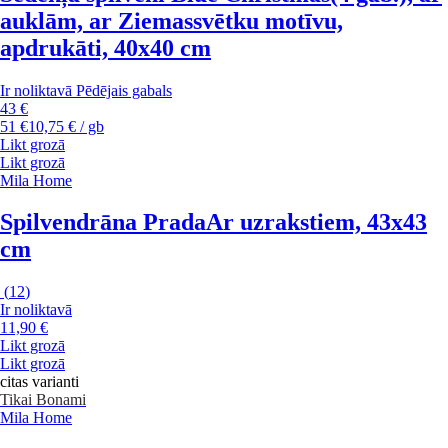
auklām, ar Ziemassvētku motīvu,
apdrukāti, 40x40 cm
Ir noliktavā
Pēdējais gabals
43 €
51 €
10,75 € / gb
Likt grozā
Likt grozā
Mila Home
Spilvendrāna Prada
Ar uzrakstiem, 43x43
cm
(
12
)
Ir noliktavā
11,90 €
Likt grozā
Likt grozā
citas varianti
Tikai Bonami
Mila Home