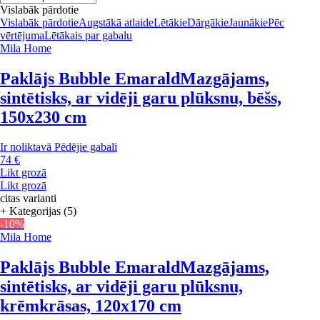
Vislabāk pārdotie
Vislabāk pārdotie
Augstākā atlaide
Lētākie
Dārgākie
Jaunākie
Pēc
vērtējuma
Lētākais par gabalu
Mila Home
Paklājs Bubble Emarald
Mazgājams,
sintētisks, ar vidēji garu plūksnu, bēšs,
150x230 cm
Ir noliktavā
Pēdējie gabali
74 €
Likt grozā
Likt grozā
citas varianti
+ Kategorijas (5)
-10%
Mila Home
Paklājs Bubble Emarald
Mazgājams,
sintētisks, ar vidēji garu plūksnu,
krēmkrāsas, 120x170 cm