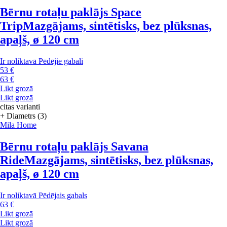
Bērnu rotaļu paklājs Space
Trip
Mazgājams, sintētisks, bez plūksnas,
apaļš, ø 120 cm
Ir noliktavā
Pēdējie gabali
53 €
63 €
Likt grozā
Likt grozā
citas varianti
+ Diametrs (3)
Mila Home
Bērnu rotaļu paklājs Savana
Ride
Mazgājams, sintētisks, bez plūksnas,
apaļš, ø 120 cm
Ir noliktavā
Pēdējais gabals
63 €
Likt grozā
Likt grozā