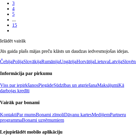
3
4
5
...
15
Ielādēt vairāk
Jūs gaida plašs mājas preču klāsts un daudzas iedvesmojošas idejas.
Čehija
Polija
Slovākija
Rumānija
Ungārija
Horvātija
Lietuva
Latvija
Slovēn
Informācija par pirkumu
Viss par iepirkšanos
Piegāde
Sūdzības un atgriešana
Maksājumi
Kā
darbojas kredīti
Vairāk par bonami
Kontakti
Par mums
Bonami zīmoli
Dāvanu kartes
Medijiem
Partneru
programma
Bonami uzņēmumiem
Lejupielādēt mobilo aplikāciju