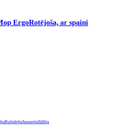
 Mop Ergo
Rotējoša, ar spaini
ija
Bulgārija
Igaunija
Itālija