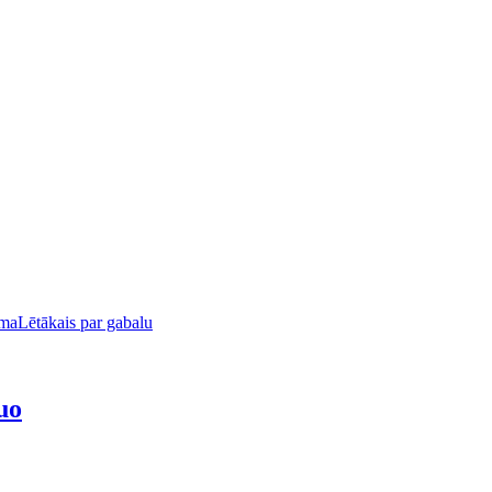
uma
Lētākais par gabalu
uo