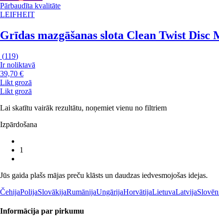
Pārbaudīta kvalitāte
LEIFHEIT
Grīdas mazgāšanas slota Clean Twist Disc
(
119
)
Ir noliktavā
39,70 €
Likt grozā
Likt grozā
Lai skatītu vairāk rezultātu, noņemiet vienu no filtriem
Izpārdošana
1
Jūs gaida plašs mājas preču klāsts un daudzas iedvesmojošas idejas.
Čehija
Polija
Slovākija
Rumānija
Ungārija
Horvātija
Lietuva
Latvija
Slovēn
Informācija par pirkumu