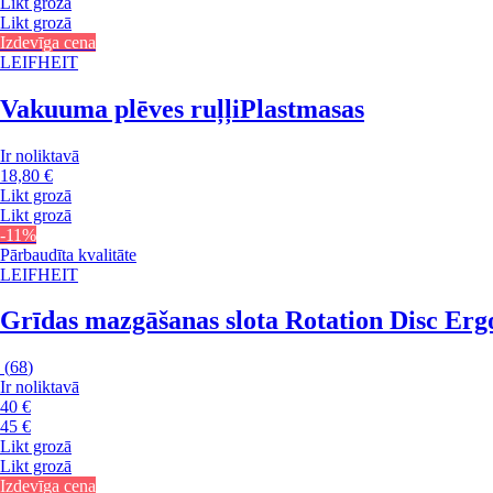
Likt grozā
Likt grozā
Izdevīga cena
LEIFHEIT
Vakuuma plēves ruļļi
Plastmasas
Ir noliktavā
18,80 €
Likt grozā
Likt grozā
-11%
Pārbaudīta kvalitāte
LEIFHEIT
Grīdas mazgāšanas slota Rotation Disc Erg
(
68
)
Ir noliktavā
40 €
45 €
Likt grozā
Likt grozā
Izdevīga cena