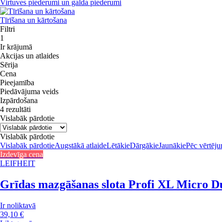
Virtuves piederumi un galda piederumi
Tīrīšana un kārtošana
Filtri
1
Ir krājumā
Akcijas un atlaides
Sērija
Cena
Pieejamība
Piedāvājuma veids
Izpārdošana
4 rezultāti
Vislabāk pārdotie
Vislabāk pārdotie
Vislabāk pārdotie
Augstākā atlaide
Lētākie
Dārgākie
Jaunākie
Pēc vērtēj
Izdevīga cena
LEIFHEIT
Grīdas mazgāšanas slota Profi XL Micro D
Ir noliktavā
39,10 €