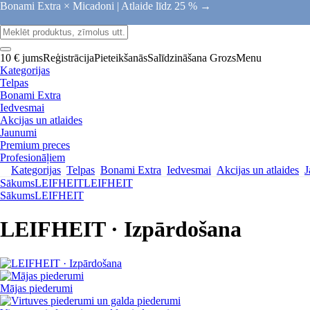
Bonami Extra × Micadoni |
Atlaide līdz 25 % →
10 € jums
Reģistrācija
Pieteikšanās
Salīdzināšana
Grozs
Menu
Kategorijas
Telpas
Bonami Extra
Iedvesmai
Akcijas un atlaides
Jaunumi
Premium preces
Profesionāļiem
Kategorijas
Telpas
Bonami Extra
Iedvesmai
Akcijas un atlaides
J
Sākums
LEIFHEIT
LEIFHEIT
Sākums
LEIFHEIT
LEIFHEIT · Izpārdošana
Mājas piederumi