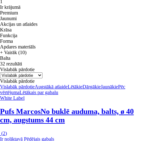
1
Ir krājumā
Premium
Jaunumi
Akcijas un atlaides
Krāsa
Funkcija
Forma
Apdares materiāls
+ Vairāk (10)
Balta
32 rezultāti
Vislabāk pārdotie
Vislabāk pārdotie
Vislabāk pārdotie
Augstākā atlaide
Lētākie
Dārgākie
Jaunākie
Pēc
vērtējuma
Lētākais par gabalu
White Label
Pufs Marcos
No buklē auduma, balts, ø 40
cm, augstums 44 cm
(
2
)
Ir noliktavā
Pēdējais gabals