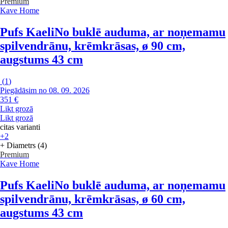
Premium
Kave Home
Pufs Kaeli
No buklē auduma, ar noņemamu
spilvendrānu, krēmkrāsas, ø 90 cm,
augstums 43 cm
(
1
)
Piegādāsim no 08. 09. 2026
351 €
Likt grozā
Likt grozā
citas varianti
+2
+ Diametrs (4)
Premium
Kave Home
Pufs Kaeli
No buklē auduma, ar noņemamu
spilvendrānu, krēmkrāsas, ø 60 cm,
augstums 43 cm