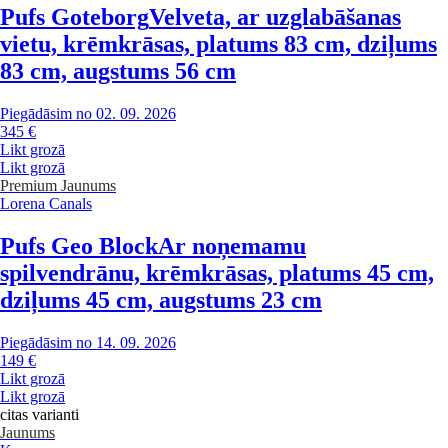
Pufs Goteborg
Velveta, ar uzglabāšanas
vietu, krēmkrāsas, platums 83 cm, dziļums
83 cm, augstums 56 cm
Piegādāsim no 02. 09. 2026
345 €
Likt grozā
Likt grozā
Premium
Jaunums
Lorena Canals
Pufs Geo Block
Ar noņemamu
spilvendrānu, krēmkrāsas, platums 45 cm,
dziļums 45 cm, augstums 23 cm
Piegādāsim no 14. 09. 2026
149 €
Likt grozā
Likt grozā
citas varianti
Jaunums