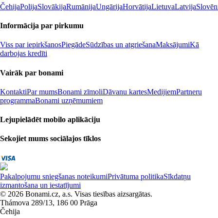
Čehija
Polija
Slovākija
Rumānija
Ungārija
Horvātija
Lietuva
Latvija
Slovēn
Informācija par pirkumu
Viss par iepirkšanos
Piegāde
Sūdzības un atgriešana
Maksājumi
Kā
darbojas kredīti
Vairāk par bonami
Kontakti
Par mums
Bonami zīmoli
Dāvanu kartes
Medijiem
Partneru
programma
Bonami uzņēmumiem
Lejupielādēt mobilo aplikāciju
Sekojiet mums sociālajos tīklos
Pakalpojumu sniegšanas noteikumi
Privātuma politika
Sīkdatņu
izmantošana un iestatījumi
© 2026 Bonami.cz, a.s. Visas tiesības aizsargātas.
Thámova 289/13, 186 00 Prāga
Čehija