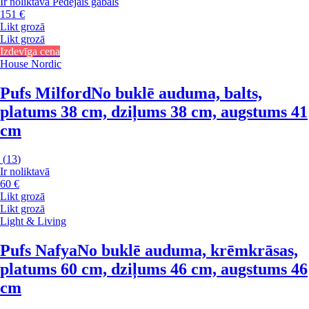
Ir noliktavā
Pēdējais gabals
151 €
Likt grozā
Likt grozā
Izdevīga cena
House Nordic
Pufs Milford
No buklē auduma, balts,
platums 38 cm, dziļums 38 cm, augstums 41
cm
(
13
)
Ir noliktavā
60 €
Likt grozā
Likt grozā
Light & Living
Pufs Nafya
No buklē auduma, krēmkrāsas,
platums 60 cm, dziļums 46 cm, augstums 46
cm