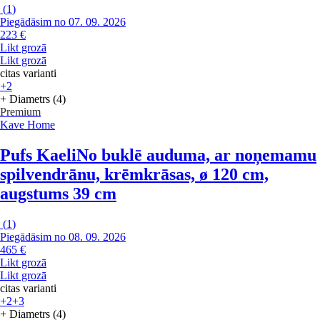
(
1
)
Piegādāsim no 07. 09. 2026
223 €
Likt grozā
Likt grozā
citas varianti
+2
+ Diametrs (4)
Premium
Kave Home
Pufs Kaeli
No buklē auduma, ar noņemamu
spilvendrānu, krēmkrāsas, ø 120 cm,
augstums 39 cm
(
1
)
Piegādāsim no 08. 09. 2026
465 €
Likt grozā
Likt grozā
citas varianti
+2
+3
+ Diametrs (4)