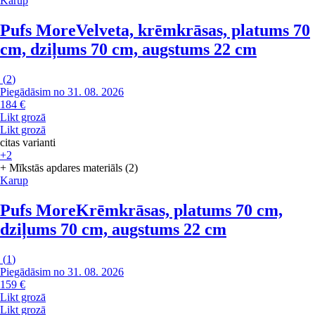
Karup
Pufs More
Velveta, krēmkrāsas, platums 70
cm, dziļums 70 cm, augstums 22 cm
(
2
)
Piegādāsim no 31. 08. 2026
184 €
Likt grozā
Likt grozā
citas varianti
+2
+ Mīkstās apdares materiāls (2)
Karup
Pufs More
Krēmkrāsas, platums 70 cm,
dziļums 70 cm, augstums 22 cm
(
1
)
Piegādāsim no 31. 08. 2026
159 €
Likt grozā
Likt grozā