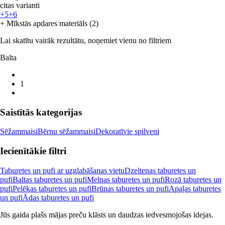
citas varianti
+5
+6
+ Mīkstās apdares materiāls (2)
Lai skatītu vairāk rezultātu, noņemiet vienu no filtriem
Balta
1
Saistītās kategorijas
Sēžammaisi
Bērnu sēžammaisi
Dekoratīvie spilveni
Iecienītākie filtri
Taburetes un pufi ar uzglabāšanas vietu
Dzeltenas taburetes un
pufi
Baltas taburetes un pufi
Melnas taburetes un pufi
Rozā taburetes un
pufi
Pelēkas taburetes un pufi
Brūnas taburetes un pufi
Apaļas taburetes
un pufi
Ādas taburetes un pufi
Jūs gaida plašs mājas preču klāsts un daudzas iedvesmojošas idejas.