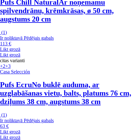
Pufs Chill Natural
Ar noņemamu
spilvendrānu, krēmkrāsas, ø 50 cm,
augstums 20 cm
(
1
)
Ir noliktavā
Pēdējais gabals
113 €
Likt grozā
Likt grozā
citas varianti
+2
+3
Casa Selección
Pufs Ecru
No buklē auduma, ar
uzglabāšanas vietu, balts, platums 76 cm,
dziļums 38 cm, augstums 38 cm
(
1
)
Ir noliktavā
Pēdējais gabals
63 €
Likt grozā
Likt grozā