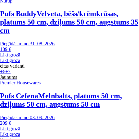
Karup
Pufs Buddy
Velveta, bēšs/krēmkrāsas,
platums 50 cm, dziļums 50 cm, augstums 35
cm
Piegādāsim no 31. 08. 2026
189 €
Likt grozā
Likt grozā
citas varianti
+6
+7
Jaunums
Premier Housewares
Pufs Cefena
Melnbalts, platums 50 cm,
dziļums 50 cm, augstums 50 cm
Piegādāsim no 03. 09. 2026
209 €
Likt grozā
Likt grozā