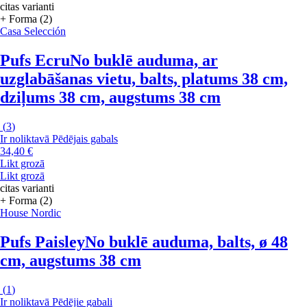
citas varianti
+ Forma (2)
Casa Selección
Pufs Ecru
No buklē auduma, ar
uzglabāšanas vietu, balts, platums 38 cm,
dziļums 38 cm, augstums 38 cm
(
3
)
Ir noliktavā
Pēdējais gabals
34,40 €
Likt grozā
Likt grozā
citas varianti
+ Forma (2)
House Nordic
Pufs Paisley
No buklē auduma, balts, ø 48
cm, augstums 38 cm
(
1
)
Ir noliktavā
Pēdējie gabali