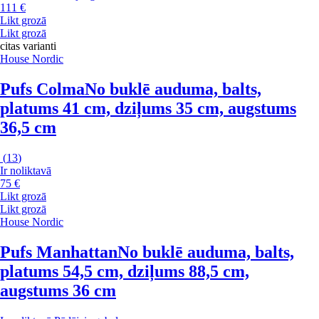
111 €
Likt grozā
Likt grozā
citas varianti
House Nordic
Pufs Colma
No buklē auduma, balts,
platums 41 cm, dziļums 35 cm, augstums
36,5 cm
(
13
)
Ir noliktavā
75 €
Likt grozā
Likt grozā
House Nordic
Pufs Manhattan
No buklē auduma, balts,
platums 54,5 cm, dziļums 88,5 cm,
augstums 36 cm