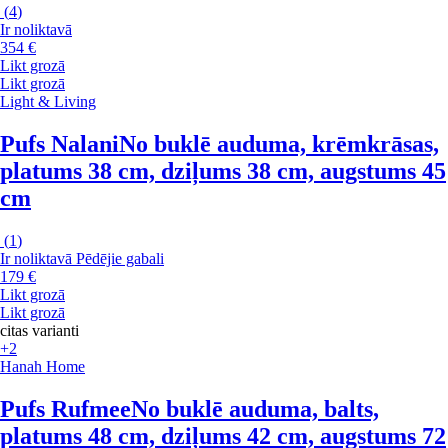
(
4
)
Ir noliktavā
354 €
Likt grozā
Likt grozā
Light & Living
Pufs Nalani
No buklē auduma, krēmkrāsas,
platums 38 cm, dziļums 38 cm, augstums 45
cm
(
1
)
Ir noliktavā
Pēdējie gabali
179 €
Likt grozā
Likt grozā
citas varianti
+2
Hanah Home
Pufs Rufmee
No buklē auduma, balts,
platums 48 cm, dziļums 42 cm, augstums 72