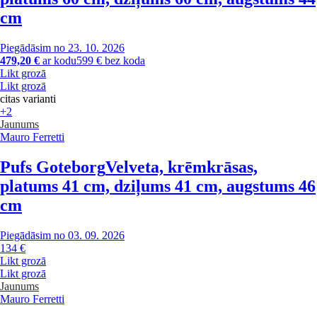
cm
Piegādāsim no 23. 10. 2026
479,20 €
ar kodu
599 € bez koda
Likt grozā
Likt grozā
citas varianti
+2
Jaunums
Mauro Ferretti
Pufs Goteborg
Velveta, krēmkrāsas,
platums 41 cm, dziļums 41 cm, augstums 46
cm
Piegādāsim no 03. 09. 2026
134 €
Likt grozā
Likt grozā
Jaunums
Mauro Ferretti