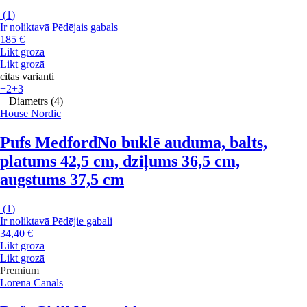
(
1
)
Ir noliktavā
Pēdējais gabals
185 €
Likt grozā
Likt grozā
citas varianti
+2
+3
+ Diametrs (4)
House Nordic
Pufs Medford
No buklē auduma, balts,
platums 42,5 cm, dziļums 36,5 cm,
augstums 37,5 cm
(
1
)
Ir noliktavā
Pēdējie gabali
34,40 €
Likt grozā
Likt grozā
Premium
Lorena Canals