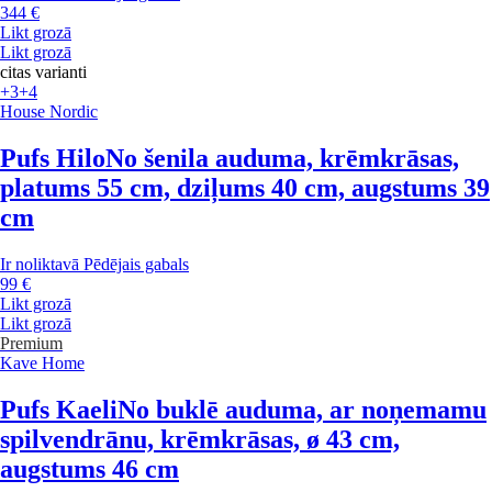
344 €
Likt grozā
Likt grozā
citas varianti
+3
+4
House Nordic
Pufs Hilo
No šenila auduma, krēmkrāsas,
platums 55 cm, dziļums 40 cm, augstums 39
cm
Ir noliktavā
Pēdējais gabals
99 €
Likt grozā
Likt grozā
Premium
Kave Home
Pufs Kaeli
No buklē auduma, ar noņemamu
spilvendrānu, krēmkrāsas, ø 43 cm,
augstums 46 cm