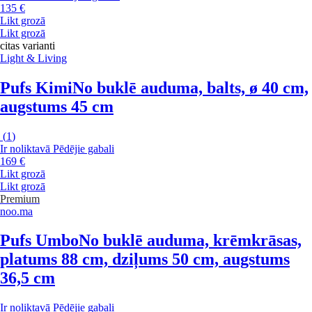
135 €
Likt grozā
Likt grozā
citas varianti
Light & Living
Pufs Kimi
No buklē auduma, balts, ø 40 cm,
augstums 45 cm
(
1
)
Ir noliktavā
Pēdējie gabali
169 €
Likt grozā
Likt grozā
Premium
noo.ma
Pufs Umbo
No buklē auduma, krēmkrāsas,
platums 88 cm, dziļums 50 cm, augstums
36,5 cm
Ir noliktavā
Pēdējie gabali