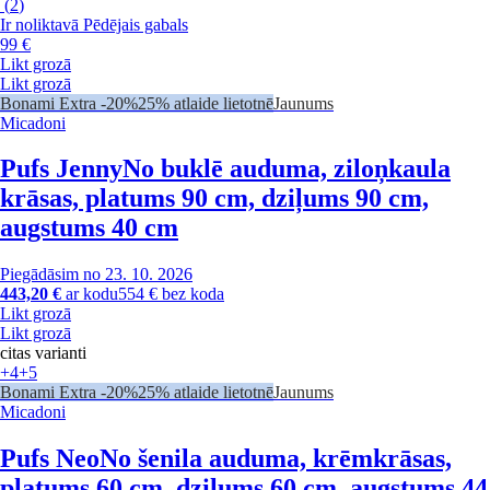
(
2
)
Ir noliktavā
Pēdējais gabals
99 €
Likt grozā
Likt grozā
Bonami Extra -20%
25% atlaide lietotnē
Jaunums
Micadoni
Pufs Jenny
No buklē auduma, ziloņkaula
krāsas, platums 90 cm, dziļums 90 cm,
augstums 40 cm
Piegādāsim no 23. 10. 2026
443,20 €
ar kodu
554 € bez koda
Likt grozā
Likt grozā
citas varianti
+4
+5
Bonami Extra -20%
25% atlaide lietotnē
Jaunums
Micadoni
Pufs Neo
No šenila auduma, krēmkrāsas,
platums 60 cm, dziļums 60 cm, augstums 44