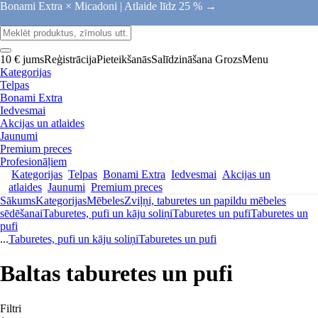
Bonami Extra × Micadoni |
Atlaide līdz 25 % →
10 € jums
Reģistrācija
Pieteikšanās
Salīdzināšana
Grozs
Menu
Kategorijas
Telpas
Bonami Extra
Iedvesmai
Akcijas un atlaides
Jaunumi
Premium preces
Profesionāļiem
Kategorijas
Telpas
Bonami Extra
Iedvesmai
Akcijas un
atlaides
Jaunumi
Premium preces
Sākums
Kategorijas
Mēbeles
Zviļņi, taburetes un papildu mēbeles
sēdēšanai
Taburetes, pufi un kāju soliņi
Taburetes un pufi
Taburetes un
pufi
...
Taburetes, pufi un kāju soliņi
Taburetes un pufi
Baltas taburetes un pufi
Filtri