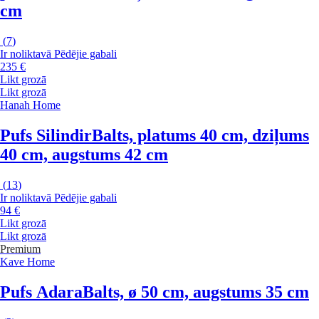
cm
(
7
)
Ir noliktavā
Pēdējie gabali
235 €
Likt grozā
Likt grozā
Hanah Home
Pufs Silindir
Balts, platums 40 cm, dziļums
40 cm, augstums 42 cm
(
13
)
Ir noliktavā
Pēdējie gabali
94 €
Likt grozā
Likt grozā
Premium
Kave Home
Pufs Adara
Balts, ø 50 cm, augstums 35 cm