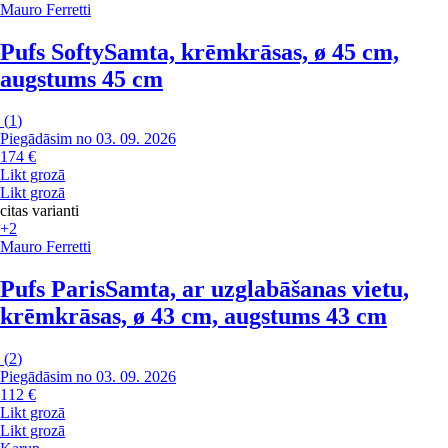
Mauro Ferretti
Pufs Softy
Samta, krēmkrāsas, ø 45 cm,
augstums 45 cm
(
1
)
Piegādāsim no 03. 09. 2026
174 €
Likt grozā
Likt grozā
citas varianti
+2
Mauro Ferretti
Pufs Paris
Samta, ar uzglabāšanas vietu,
krēmkrāsas, ø 43 cm, augstums 43 cm
(
2
)
Piegādāsim no 03. 09. 2026
112 €
Likt grozā
Likt grozā