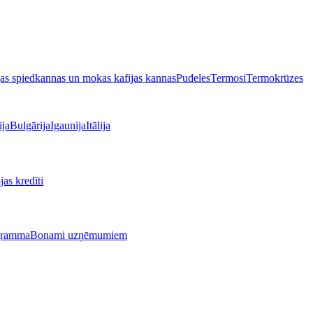
jas spiedkannas un mokas kafijas kannas
Pudeles
Termosi
Termokrūzes
ija
Bulgārija
Igaunija
Itālija
as kredīti
gramma
Bonami uzņēmumiem