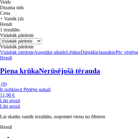
Veids
Dizaina stils
Cena
+ Vairāk (4)
Hendi
1 rezultāts
Vislabāk pārdotie
Vislabāk pārdotie
Vislabāk pārdotie
Augstākā atlaide
Lētākie
Dārgākie
Jaunākie
Pēc vērtēj
Hendi
Piena krūka
Nerūsējošā tērauda
(
9
)
Ir noliktavā
Pēdējie gabali
11,90 €
Likt grozā
Likt grozā
Lai skatītu vairāk rezultātu, noņemiet vienu no filtriem
Hendi