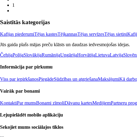
1
Saistītās kategorijas
Kafijas piederumi
Tējas kastes
Tējkannas
Tējas servīzes
Tējas sietiņi
Kafi
Jūs gaida plašs mājas preču klāsts un daudzas iedvesmojošas idejas.
Čehija
Polija
Slovākija
Rumānija
Ungārija
Horvātija
Lietuva
Latvija
Slovēn
Informācija par pirkumu
Viss par iepirkšanos
Piegāde
Sūdzības un atgriešana
Maksājumi
Kā darboj
Vairāk par bonami
Kontakti
Par mums
Bonami zīmoli
Dāvanu kartes
Medijiem
Partneru pro
Lejupielādēt mobilo aplikāciju
Sekojiet mums sociālajos tīklos