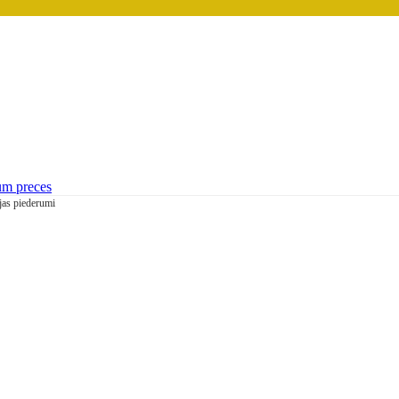
um preces
jas piederumi