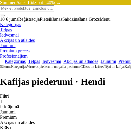
Summer Sale |
Līdz pat –40% →
10 € jums
Reģistrācija
Pieteikšanās
Salīdzināšana
Grozs
Menu
Kategorijas
Telpas
Iedvesmai
Akcijas un atlaides
Jaunumi
Premium preces
Profesionāļiem
Kategorijas
Telpas
Iedvesmai
Akcijas un atlaides
Jaunumi
Premi
Sākums
Kategorijas
Virtuves piederumi un galda piederumi
Glāzes un krūzes
Tējai un kafijai
Kafi
Kafijas piederumi · Hendi
Filtri
1
Ir krājumā
Jaunumi
Premium
Akcijas un atlaides
Krāsa