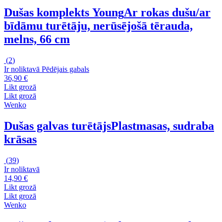
Dušas komplekts Young
Ar rokas dušu/ar
bīdāmu turētāju, nerūsējošā tērauda,
melns, 66 cm
(
2
)
Ir noliktavā
Pēdējais gabals
36,90 €
Likt grozā
Likt grozā
Wenko
Dušas galvas turētājs
Plastmasas, sudraba
krāsas
(
39
)
Ir noliktavā
14,90 €
Likt grozā
Likt grozā
Wenko