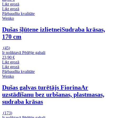
Likt grozā
Likt grozā
Pārbaudīta kvalitāte
Wenko
Dušas šļūtene izlietnei
Sudraba krāsas,
170 cm
(
45
)
Ir noliktavā
Pēdējie gabali
23,90 €
Likt grozā
Likt grozā
Pārbaudīta kvalitāte
Wenko
Dušas galvas turētājs Fiorina
Ar
uzstādīšanu bez urbšanas, plastmasas,
sudraba krāsas
(
173
)
Ir noliktavā
Pēdējie gabali