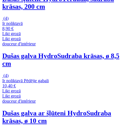
krāsas, 200 cm
(
4
)
Ir noliktavā
8,90 €
Likt grozā
Likt grozā
douceur d'intérieur
Dušas galva Hydro
Sudraba krāsas, ø 8,5
cm
(
4
)
Ir noliktavā
Pēdējie gabali
10,40 €
Likt grozā
Likt grozā
douceur d'intérieur
Dušas galva ar šļūteni Hydro
Sudraba
krāsas, ø 10 cm