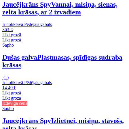
Jaucējkrāns Spy
Vannai, misiņa, sienas,
zelta krāsas, ar 2 izvadiem
Ir noliktavā
Pēdējais gabals
363 €
Likt grozā
Likt grozā
Sapho
Dušas galva
Plastmasas, spīdīgas sudraba
krāsas
(
1
)
Ir noliktavā
Pēdējais gabals
14,40 €
Likt grozā
Likt grozā
Izdevīga cena
Sapho
Jaucējkrāns Spy
Izlietnei, misiņa, stāvošs,
zelta krāsas