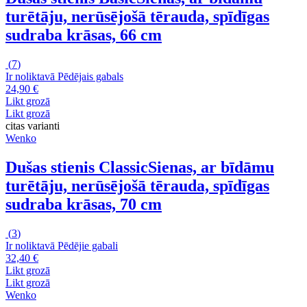
turētāju, nerūsējošā tērauda, spīdīgas
sudraba krāsas, 66 cm
(
7
)
Ir noliktavā
Pēdējais gabals
24,90 €
Likt grozā
Likt grozā
citas varianti
Wenko
Dušas stienis Classic
Sienas, ar bīdāmu
turētāju, nerūsējošā tērauda, spīdīgas
sudraba krāsas, 70 cm
(
3
)
Ir noliktavā
Pēdējie gabali
32,40 €
Likt grozā
Likt grozā
Wenko