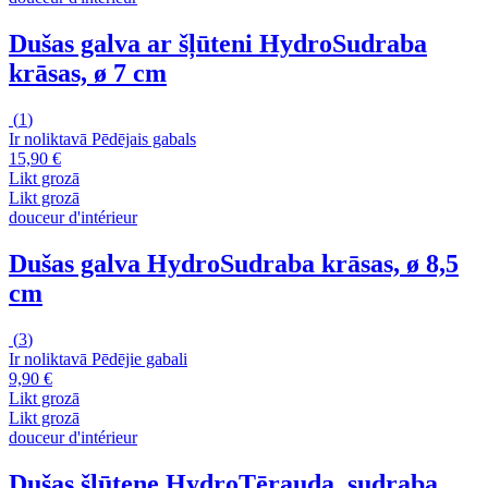
Dušas galva ar šļūteni Hydro
Sudraba
krāsas, ø 7 cm
(
1
)
Ir noliktavā
Pēdējais gabals
15,90 €
Likt grozā
Likt grozā
douceur d'intérieur
Dušas galva Hydro
Sudraba krāsas, ø 8,5
cm
(
3
)
Ir noliktavā
Pēdējie gabali
9,90 €
Likt grozā
Likt grozā
douceur d'intérieur
Dušas šļūtene Hydro
Tērauda, sudraba