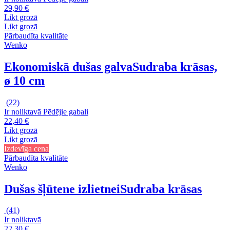
29,90 €
Likt grozā
Likt grozā
Pārbaudīta kvalitāte
Wenko
Ekonomiskā dušas galva
Sudraba krāsas,
ø 10 cm
(
22
)
Ir noliktavā
Pēdējie gabali
22,40 €
Likt grozā
Likt grozā
Izdevīga cena
Pārbaudīta kvalitāte
Wenko
Dušas šļūtene izlietnei
Sudraba krāsas
(
41
)
Ir noliktavā
22,30 €