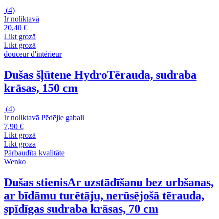
(
4
)
Ir noliktavā
20,40 €
Likt grozā
Likt grozā
douceur d'intérieur
Dušas šļūtene Hydro
Tērauda, sudraba
krāsas, 150 cm
(
4
)
Ir noliktavā
Pēdējie gabali
7,90 €
Likt grozā
Likt grozā
Pārbaudīta kvalitāte
Wenko
Dušas stienis
Ar uzstādīšanu bez urbšanas,
ar bīdāmu turētāju, nerūsējošā tērauda,
spīdīgas sudraba krāsas, 70 cm