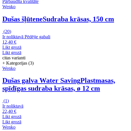
Pārbaudīta kvalitāte
Wenko
Dušas šļūtene
Sudraba krāsas, 150 cm
(
20
)
Ir noliktavā
Pēdējie gabali
12,40 €
Likt grozā
Likt grozā
citas varianti
+ Kategorijas (3)
Wenko
Dušas galva Water Saving
Plastmasas,
spīdīgas sudraba krāsas, ø 12 cm
(
1
)
Ir noliktavā
22,40 €
Likt grozā
Likt grozā
Wenko