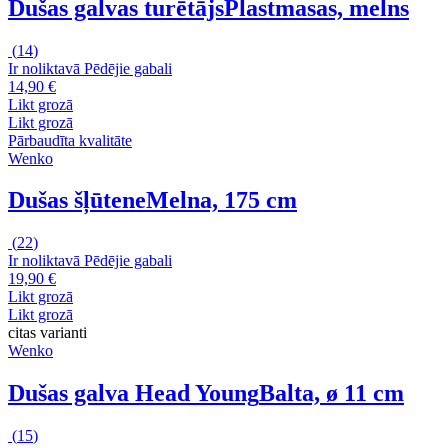
Dušas galvas turētājs
Plastmasas, melns
(
14
)
Ir noliktavā
Pēdējie gabali
14,90 €
Likt grozā
Likt grozā
Pārbaudīta kvalitāte
Wenko
Dušas šļūtene
Melna, 175 cm
(
22
)
Ir noliktavā
Pēdējie gabali
19,90 €
Likt grozā
Likt grozā
citas varianti
Wenko
Dušas galva Head Young
Balta, ø 11 cm
(
15
)