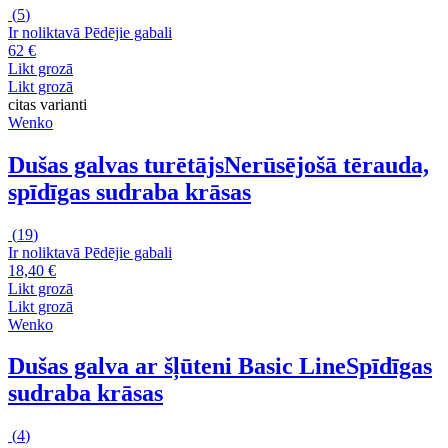
(
5
)
Ir noliktavā
Pēdējie gabali
62 €
Likt grozā
Likt grozā
citas varianti
Wenko
Dušas galvas turētājs
Nerūsējošā tērauda,
spīdīgas sudraba krāsas
(
19
)
Ir noliktavā
Pēdējie gabali
18,40 €
Likt grozā
Likt grozā
Wenko
Dušas galva ar šļūteni Basic Line
Spīdīgas
sudraba krāsas
(
4
)