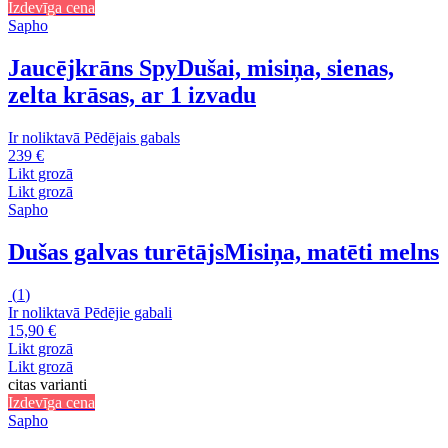
Izdevīga cena
Sapho
Jaucējkrāns Spy
Dušai, misiņa, sienas,
zelta krāsas, ar 1 izvadu
Ir noliktavā
Pēdējais gabals
239 €
Likt grozā
Likt grozā
Sapho
Dušas galvas turētājs
Misiņa, matēti melns
(
1
)
Ir noliktavā
Pēdējie gabali
15,90 €
Likt grozā
Likt grozā
citas varianti
Izdevīga cena
Sapho