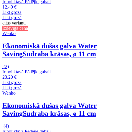
Ir noliktavā
Pēdējie gabali
12,40 €
Likt grozā
Likt grozā
citas varianti
Izdevīga cena
Wenko
Ekonomiskā dušas galva Water
Saving
Sudraba krāsas, ø 11 cm
(
2
)
Ir noliktavā
Pēdējie gabali
23,20 €
Likt grozā
Likt grozā
Wenko
Ekonomiskā dušas galva Water
Saving
Sudraba krāsas, ø 11 cm
(
4
)
Ir noliktavā
Pēdējie gabali