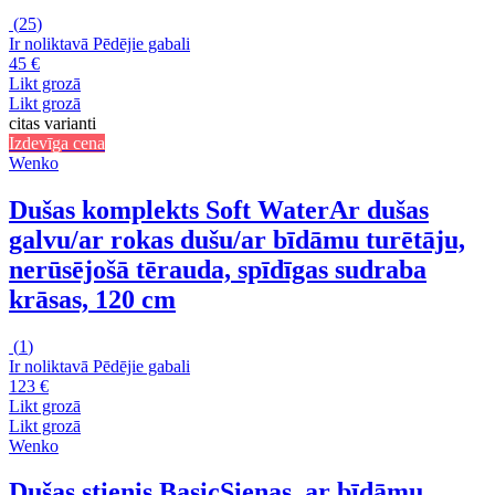
(
25
)
Ir noliktavā
Pēdējie gabali
45 €
Likt grozā
Likt grozā
citas varianti
Izdevīga cena
Wenko
Dušas komplekts Soft Water
Ar dušas
galvu/ar rokas dušu/ar bīdāmu turētāju,
nerūsējošā tērauda, spīdīgas sudraba
krāsas, 120 cm
(
1
)
Ir noliktavā
Pēdējie gabali
123 €
Likt grozā
Likt grozā
Wenko
Dušas stienis Basic
Sienas, ar bīdāmu