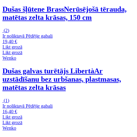
Dušas šļūtene Brass
Nerūsējošā tērauda,
matētas zelta krāsas, 150 cm
(
2
)
Ir noliktavā
Pēdējie gabali
19,40 €
Likt grozā
Likt grozā
Wenko
Dušas galvas turētājs Libertà
Ar
uzstādīšanu bez urbšanas, plastmasas,
matētas zelta krāsas
(
1
)
Ir noliktavā
Pēdējie gabali
16,40 €
Likt grozā
Likt grozā
Wenko