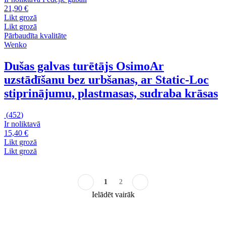
21,90 €
Likt grozā
Likt grozā
Pārbaudīta kvalitāte
Wenko
Dušas galvas turētājs Osimo
Ar
uzstādīšanu bez urbšanas, ar Static-Loc
stiprinājumu, plastmasas, sudraba krāsas
(
452
)
Ir noliktavā
15,40 €
Likt grozā
Likt grozā
1
2
Ielādēt vairāk