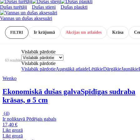
Dušas turētāji
Dušas stieņi
Dušas plaukti
Vannas un dušas aksesuāri
Ir krājumā
Akcijas un atlaides
Krāsa
Ce
FILTRI
Vislabāk pārdotie
63 rezultāti
Vislabāk pārdotie
Vislabāk pārdotie
Augstākā atlaide
Lētākie
Dārgākie
Jaunākie
Wenko
Ekonomiskā dušas galva
Spīdīgas sudraba
krāsas, ø 5 cm
(
4
)
Ir noliktavā
Pēdējais gabals
17,40 €
Likt grozā
Likt grozā