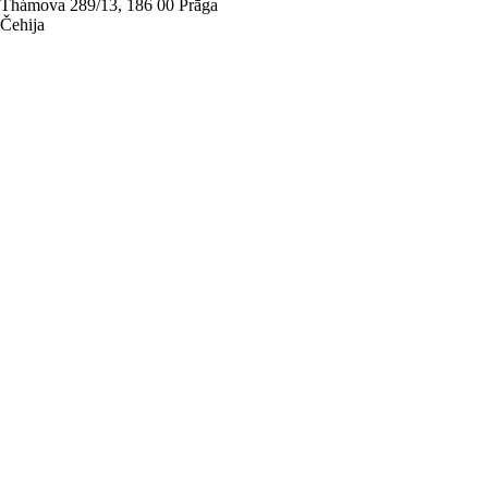
Thámova 289/13, 186 00 Prāga
Čehija