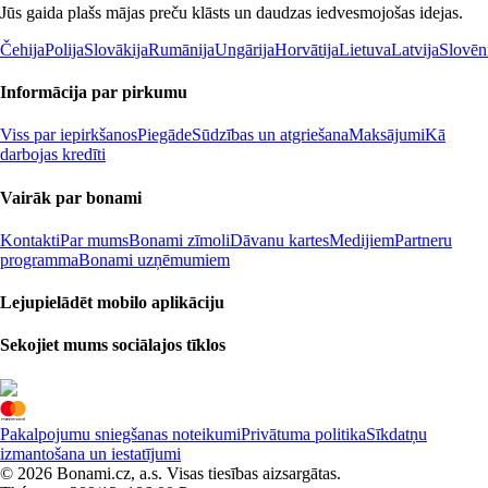
Jūs gaida plašs mājas preču klāsts un daudzas iedvesmojošas idejas.
Čehija
Polija
Slovākija
Rumānija
Ungārija
Horvātija
Lietuva
Latvija
Slovēn
Informācija par pirkumu
Viss par iepirkšanos
Piegāde
Sūdzības un atgriešana
Maksājumi
Kā
darbojas kredīti
Vairāk par bonami
Kontakti
Par mums
Bonami zīmoli
Dāvanu kartes
Medijiem
Partneru
programma
Bonami uzņēmumiem
Lejupielādēt mobilo aplikāciju
Sekojiet mums sociālajos tīklos
Pakalpojumu sniegšanas noteikumi
Privātuma politika
Sīkdatņu
izmantošana un iestatījumi
© 2026 Bonami.cz, a.s. Visas tiesības aizsargātas.