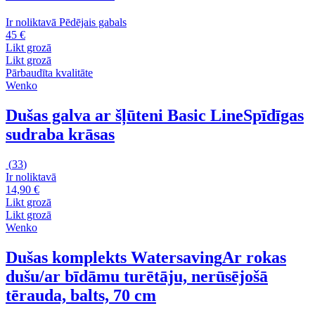
Ir noliktavā
Pēdējais gabals
45 €
Likt grozā
Likt grozā
Pārbaudīta kvalitāte
Wenko
Dušas galva ar šļūteni Basic Line
Spīdīgas
sudraba krāsas
(
33
)
Ir noliktavā
14,90 €
Likt grozā
Likt grozā
Wenko
Dušas komplekts Watersaving
Ar rokas
dušu/ar bīdāmu turētāju, nerūsējošā
tērauda, balts, 70 cm