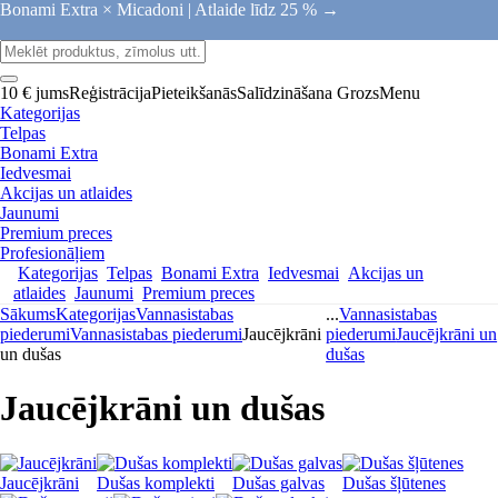
Bonami Extra × Micadoni |
Atlaide līdz 25 % →
10 € jums
Reģistrācija
Pieteikšanās
Salīdzināšana
Grozs
Menu
Kategorijas
Telpas
Bonami Extra
Iedvesmai
Akcijas un atlaides
Jaunumi
Premium preces
Profesionāļiem
Kategorijas
Telpas
Bonami Extra
Iedvesmai
Akcijas un
atlaides
Jaunumi
Premium preces
Sākums
Kategorijas
Vannasistabas
...
Vannasistabas
piederumi
Vannasistabas piederumi
Jaucējkrāni
piederumi
Jaucējkrāni un
un dušas
dušas
Jaucējkrāni un dušas
Jaucējkrāni
Dušas komplekti
Dušas galvas
Dušas šļūtenes