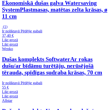
Ekonomiskā dušas galva Watersaving
System
Plastmasas, matētas zelta krāsas, ø
11 cm
(
1
)
Ir noliktavā
Pēdējie gabali
37,40 €
Likt grozā
Likt grozā
Wenko
Dušas komplekts Softwater
Ar rokas
dušu/ar bīdāmu turētāju, nerūsējošā
tērauda, spīdīgas sudraba krāsas, 70 cm
Ir noliktavā
Pēdējie gabali
55 €
Likt grozā
Likt grozā
Allstar