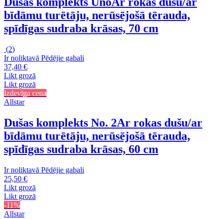
Dušas komplekts Uno
Ar rokas dušu/ar
bīdāmu turētāju, nerūsējošā tērauda,
spīdīgas sudraba krāsas, 70 cm
(
2
)
Ir noliktavā
Pēdējie gabali
37,40 €
Likt grozā
Likt grozā
Izdevīga cena
Allstar
Dušas komplekts No. 2
Ar rokas dušu/ar
bīdāmu turētāju, nerūsējošā tērauda,
spīdīgas sudraba krāsas, 60 cm
Ir noliktavā
Pēdējie gabali
25,50 €
Likt grozā
Likt grozā
-11%
Allstar