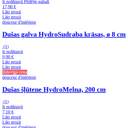
Ir noliktavā
Pēdējie gabali
17,90 €
Likt grozā
Likt grozā
douceur d'intérieur
Dušas galva Hydro
Sudraba krāsas, ø 8 cm
(
1
)
Ir noliktavā
9,90 €
Likt grozā
Likt grozā
Izdevīga cena
douceur d'intérieur
Dušas šļūtene Hydro
Melna, 200 cm
(
1
)
Ir noliktavā
7,10 €
Likt grozā
Likt grozā
douceur d'intérieur