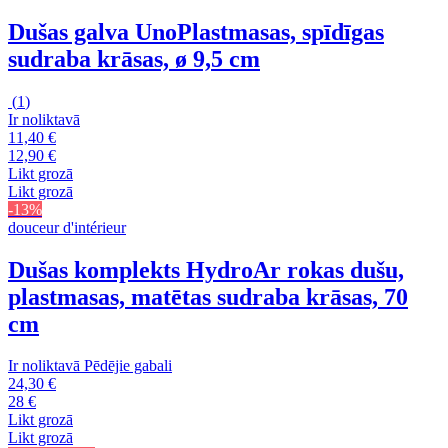
Dušas galva Uno
Plastmasas, spīdīgas
sudraba krāsas, ø 9,5 cm
(
1
)
Ir noliktavā
11,40 €
12,90 €
Likt grozā
Likt grozā
-13%
douceur d'intérieur
Dušas komplekts Hydro
Ar rokas dušu,
plastmasas, matētas sudraba krāsas, 70
cm
Ir noliktavā
Pēdējie gabali
24,30 €
28 €
Likt grozā
Likt grozā