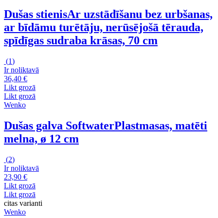
Dušas stienis
Ar uzstādīšanu bez urbšanas,
ar bīdāmu turētāju, nerūsējošā tērauda,
spīdīgas sudraba krāsas, 70 cm
(
1
)
Ir noliktavā
36,40 €
Likt grozā
Likt grozā
Wenko
Dušas galva Softwater
Plastmasas, matēti
melna, ø 12 cm
(
2
)
Ir noliktavā
23,90 €
Likt grozā
Likt grozā
citas varianti
Wenko