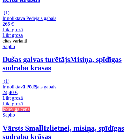
(
1
)
Ir noliktavā
Pēdējais gabals
265 €
Likt grozā
Likt grozā
citas varianti
Sapho
Dušas galvas turētājs
Misiņa, spīdīgas
sudraba krāsas
(
1
)
Ir noliktavā
Pēdējais gabals
24,40 €
Likt grozā
Likt grozā
Izdevīga cena
Sapho
Vārsts Small
Izlietnei, misiņa, spīdīgas
sudraba krāsas