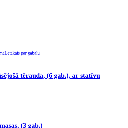
uma
Lētākais par gabalu
sējošā tērauda, (6 gab.), ar statīvu
masas, (3 gab.)