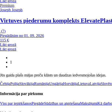
Likt grozā
Premium
Joseph Joseph
Virtuves piederumu komplekts Elevate
Plas
(
7
)
Piegādāsim no 01. 09. 2026
115 €
Likt grozā
Likt grozā
1
Jūs gaida plašs mājas preču klāsts un daudzas iedvesmojošas idejas.
Čehija
Polija
Slovākija
Rumānija
Ungārija
Horvātija
Lietuva
Latvija
Slovēn
Informācija par pirkumu
Viss par iepirkšanos
Piegāde
Sūdzības un atgriešana
Maksājumi
Kā darboj