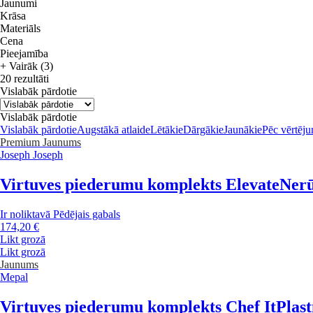
Jaunumi
Krāsa
Materiāls
Cena
Pieejamība
+ Vairāk (3)
20 rezultāti
Vislabāk pārdotie
Vislabāk pārdotie
Vislabāk pārdotie
Augstākā atlaide
Lētākie
Dārgākie
Jaunākie
Pēc vērtēj
Premium
Jaunums
Joseph Joseph
Virtuves piederumu komplekts Elevate
Nerū
Ir noliktavā
Pēdējais gabals
174,20 €
Likt grozā
Likt grozā
Jaunums
Mepal
Virtuves piederumu komplekts Chef It
Plast