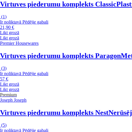
Virtuves piederumu komplekts Classic
Plast
(
1
)
Ir noliktavā
Pēdējie gabali
21,90 €
Likt grozā
Likt grozā
Premier Housewares
Virtuves piederumu komplekts Paragon
Met
(
3
)
Ir noliktavā
Pēdējie gabali
57 €
Likt grozā
Likt grozā
Premium
Joseph Joseph
Virtuves piederumu komplekts Nest
Nerūsējo
(
5
)
Ir noliktavā
Pēdējie gabali