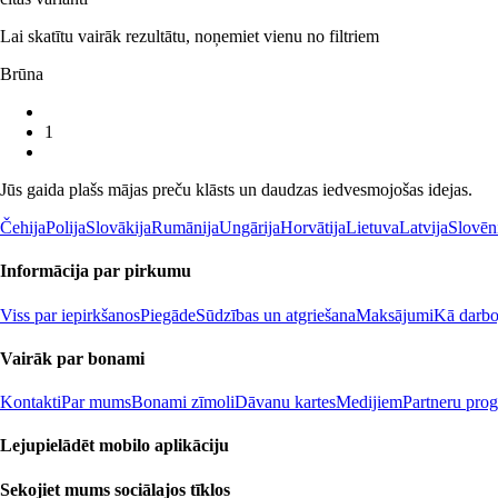
Lai skatītu vairāk rezultātu, noņemiet vienu no filtriem
Brūna
1
Jūs gaida plašs mājas preču klāsts un daudzas iedvesmojošas idejas.
Čehija
Polija
Slovākija
Rumānija
Ungārija
Horvātija
Lietuva
Latvija
Slovēn
Informācija par pirkumu
Viss par iepirkšanos
Piegāde
Sūdzības un atgriešana
Maksājumi
Kā darboj
Vairāk par bonami
Kontakti
Par mums
Bonami zīmoli
Dāvanu kartes
Medijiem
Partneru pro
Lejupielādēt mobilo aplikāciju
Sekojiet mums sociālajos tīklos