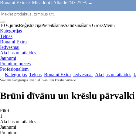
Bonami Extra × Micadoni |
Atlaide līdz 25 % →
10 € jums
Reģistrācija
Pieteikšanās
Salīdzināšana
Grozs
Menu
Kategorijas
Telpas
Bonami Extra
Iedvesmai
Akcijas un atlaides
Jaunumi
Premium preces
Profesionāļiem
Kategorijas
Telpas
Bonami Extra
Iedvesmai
Akcijas un atlaides
J
Sākums
Kategorijas
Tekstils
Dīvānu un krēslu pārvalki
Brūni dīvānu un krēslu pārvalki
Filtri
1
Akcijas un atlaides
Jaunumi
Premium