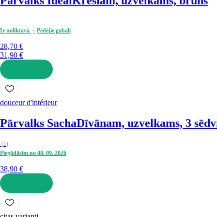
Pārvalks Ideal
Krēslam, uzvelkams, brūns
Ir noliktavā
Pēdējie gabali
28,70 €
31,90 €
LIKT GROZĀ
douceur d'intérieur
Pārvalks Sacha
Dīvānam, uzvelkams, 3 sēdv
(
1
)
Piegādāsim no 08. 09. 2026
38,90 €
LIKT GROZĀ
citas varianti