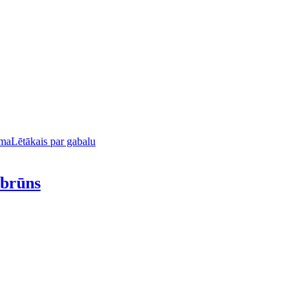
uma
Lētākais par gabalu
 brūns