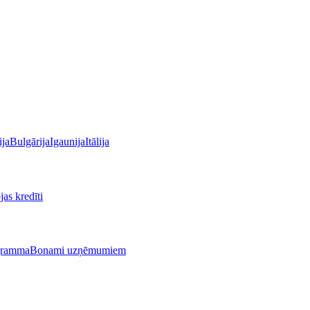
ija
Bulgārija
Igaunija
Itālija
as kredīti
gramma
Bonami uzņēmumiem