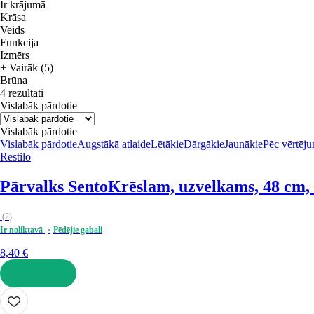
Ir krājumā
Krāsa
Veids
Funkcija
Izmērs
+ Vairāk (5)
Brūna
4 rezultāti
Vislabāk pārdotie
Vislabāk pārdotie
Vislabāk pārdotie
Augstākā atlaide
Lētākie
Dārgākie
Jaunākie
Pēc vērtēj
Restilo
Pārvalks Sento
Krēslam, uzvelkams, 48 cm,
(
2
)
Ir noliktavā
Pēdējie gabali
8,40 €
LIKT GROZĀ