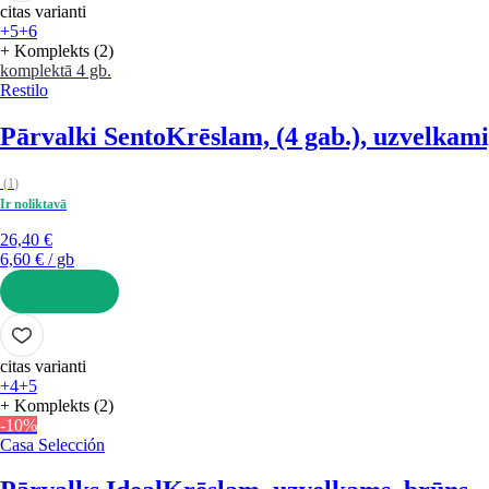
citas varianti
+5
+6
+ Komplekts (2)
komplektā 4 gb.
Restilo
Pārvalki Sento
Krēslam, (4 gab.), uzvelkami
(
1
)
Ir noliktavā
26,40 €
6,60 € / gb
LIKT GROZĀ
citas varianti
+4
+5
+ Komplekts (2)
-10%
Casa Selección