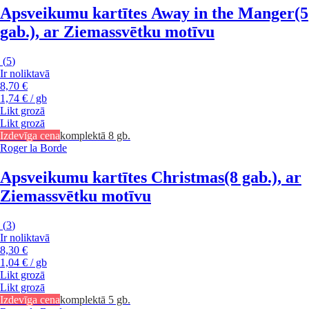
Apsveikumu kartītes Away in the Manger
(5
gab.), ar Ziemassvētku motīvu
(
5
)
Ir noliktavā
8,70 €
1,74 € / gb
Likt grozā
Likt grozā
Izdevīga cena
komplektā 8 gb.
Roger la Borde
Apsveikumu kartītes Christmas
(8 gab.), ar
Ziemassvētku motīvu
(
3
)
Ir noliktavā
8,30 €
1,04 € / gb
Likt grozā
Likt grozā
Izdevīga cena
komplektā 5 gb.