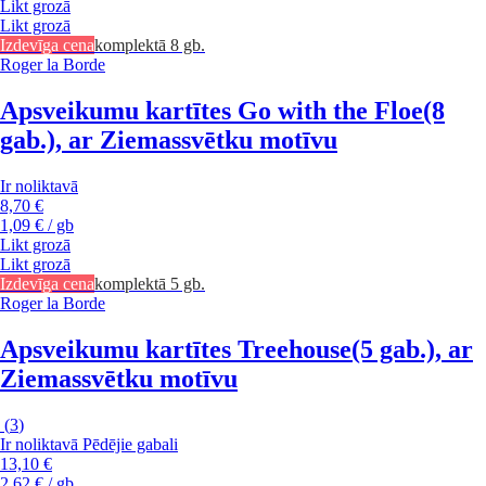
Likt grozā
Likt grozā
Izdevīga cena
komplektā 8 gb.
Roger la Borde
Apsveikumu kartītes Go with the Floe
(8
gab.), ar Ziemassvētku motīvu
Ir noliktavā
8,70 €
1,09 € / gb
Likt grozā
Likt grozā
Izdevīga cena
komplektā 5 gb.
Roger la Borde
Apsveikumu kartītes Treehouse
(5 gab.), ar
Ziemassvētku motīvu
(
3
)
Ir noliktavā
Pēdējie gabali
13,10 €
2,62 € / gb