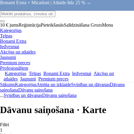
Bonami Extra × Micadoni |
Atlaide līdz 25 % →
10 € jums
Reģistrācija
Pieteikšanās
Salīdzināšana
Grozs
Menu
Kategorijas
Telpas
Bonami Extra
Iedvesmai
Akcijas un atlaides
Jaunumi
Premium preces
Profesionāļiem
Kategorijas
Telpas
Bonami Extra
Iedvesmai
Akcijas un
atlaides
Jaunumi
Premium preces
Sākums
Kategorijas
Atpūta un izklaide
Svinības un dāvanas
Dāvanu
saiņošana
Dāvanu saiņošana
...
Svinības un dāvanas
Dāvanu saiņošana
Dāvanu saiņošana · Karte
Filtri
1