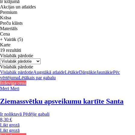
Ir krājumā
Akcijas un atlaides
Premium
Krāsa
Preču klāsts
Materiāls
Cena
+ Vairāk (5)
Karte
19 rezultāti
Vislabāk pārdotie
Vislabāk pārdotie
Vislabāk pārdotie
Augstākā atlaide
Lētākie
Dārgākie
Jaunākie
Pēc
vērtējuma
Lētākais par gabalu
Izdevīga cena
Meri Meri
Ziemassvētku apsveikumu kartīte Santa
Ir noliktavā
Pēdējie gabali
8,30 €
Likt grozā
Likt grozā