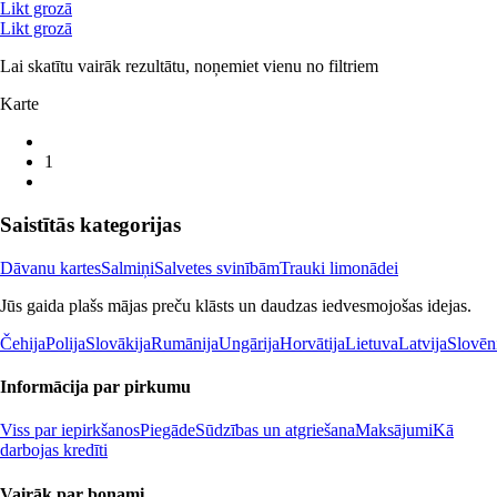
Likt grozā
Likt grozā
Lai skatītu vairāk rezultātu, noņemiet vienu no filtriem
Karte
1
Saistītās kategorijas
Dāvanu kartes
Salmiņi
Salvetes svinībām
Trauki limonādei
Jūs gaida plašs mājas preču klāsts un daudzas iedvesmojošas idejas.
Čehija
Polija
Slovākija
Rumānija
Ungārija
Horvātija
Lietuva
Latvija
Slovēn
Informācija par pirkumu
Viss par iepirkšanos
Piegāde
Sūdzības un atgriešana
Maksājumi
Kā
darbojas kredīti
Vairāk par bonami