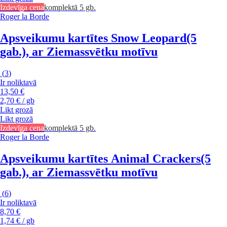
Izdevīga cena
komplektā 5 gb.
Roger la Borde
Apsveikumu kartītes Snow Leopard
(5
gab.), ar Ziemassvētku motīvu
(
3
)
Ir noliktavā
13,50 €
2,70 € / gb
Likt grozā
Likt grozā
Izdevīga cena
komplektā 5 gb.
Roger la Borde
Apsveikumu kartītes Animal Crackers
(5
gab.), ar Ziemassvētku motīvu
(
6
)
Ir noliktavā
8,70 €
1,74 € / gb