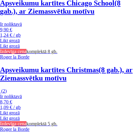
Apsveikumu kartītes Chicago School
(8
gab.), ar Ziemassvētku motīvu
Ir noliktavā
9,90 €
1,24 € / gb
Likt grozā
Likt grozā
Izdevīga cena
komplektā 8 gb.
Roger la Borde
Apsveikumu kartītes Christmas
(8 gab.), ar
Ziemassvētku motīvu
(
2
)
Ir noliktavā
8,70 €
1,09 € / gb
Likt grozā
Likt grozā
Izdevīga cena
komplektā 5 gb.
Roger la Borde