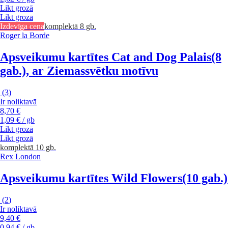
Likt grozā
Likt grozā
Izdevīga cena
komplektā 8 gb.
Roger la Borde
Apsveikumu kartītes Cat and Dog Palais
(8
gab.), ar Ziemassvētku motīvu
(
3
)
Ir noliktavā
8,70 €
1,09 € / gb
Likt grozā
Likt grozā
komplektā 10 gb.
Rex London
Apsveikumu kartītes Wild Flowers
(10 gab.)
(
2
)
Ir noliktavā
9,40 €
0,94 € / gb