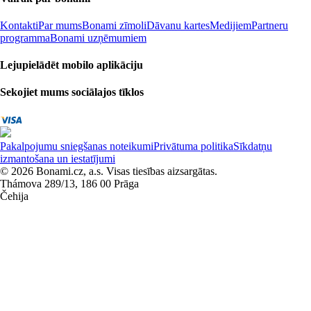
Kontakti
Par mums
Bonami zīmoli
Dāvanu kartes
Medijiem
Partneru
programma
Bonami uzņēmumiem
Lejupielādēt mobilo aplikāciju
Sekojiet mums sociālajos tīklos
Pakalpojumu sniegšanas noteikumi
Privātuma politika
Sīkdatņu
izmantošana un iestatījumi
© 2026 Bonami.cz, a.s. Visas tiesības aizsargātas.
Thámova 289/13, 186 00 Prāga
Čehija