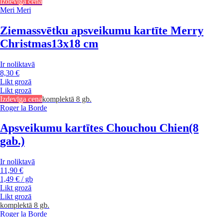
Izdevīga cena
Meri Meri
Ziemassvētku apsveikumu kartīte Merry
Christmas
13x18 cm
Ir noliktavā
8,30 €
Likt grozā
Likt grozā
Izdevīga cena
komplektā 8 gb.
Roger la Borde
Apsveikumu kartītes Chouchou Chien
(8
gab.)
Ir noliktavā
11,90 €
1,49 € / gb
Likt grozā
Likt grozā
komplektā 8 gb.
Roger la Borde