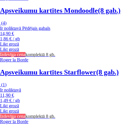
Apsveikumu kartītes Mondoodle
(8 gab.)
(
4
)
Ir noliktavā
Pēdējais gabals
14,90 €
1,86 € / gb
Likt grozā
Likt grozā
Izdevīga cena
komplektā 8 gb.
Roger la Borde
Apsveikumu kartītes Starflower
(8 gab.)
(
1
)
Ir noliktavā
11,90 €
1,49 € / gb
Likt grozā
Likt grozā
Izdevīga cena
komplektā 8 gb.
Roger la Borde