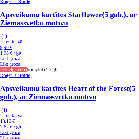
Roger la Borde
Apsveikumu kartītes Starflower
(5 gab.), ar
Ziemassvētku motīvu
(
1
)
Ir noliktavā
9,90 €
1,98 € / gb
Likt grozā
Likt grozā
Izdevīga cena
komplektā 5 gb.
Roger la Borde
Apsveikumu kartītes Heart of the Forest
(5
gab.), ar Ziemassvētku motīvu
(
4
)
Ir noliktavā
13,10 €
2,62 € / gb
Likt grozā
Likt grozā