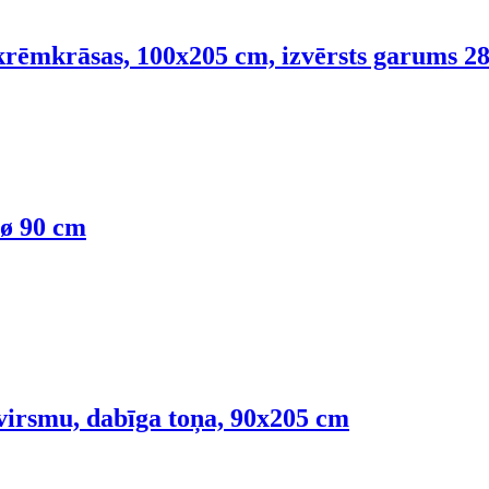
krēmkrāsas, 100x205 cm, izvērsts garums 2
 ø 90 cm
virsmu, dabīga toņa, 90x205 cm