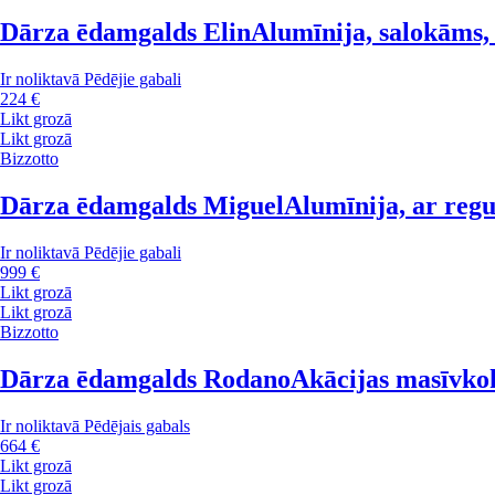
Dārza ēdamgalds Elin
Alumīnija, salokāms,
Ir noliktavā
Pēdējie gabali
224 €
Likt grozā
Likt grozā
Bizzotto
Dārza ēdamgalds Miguel
Alumīnija, ar reg
Ir noliktavā
Pēdējie gabali
999 €
Likt grozā
Likt grozā
Bizzotto
Dārza ēdamgalds Rodano
Akācijas masīvkok
Ir noliktavā
Pēdējais gabals
664 €
Likt grozā
Likt grozā