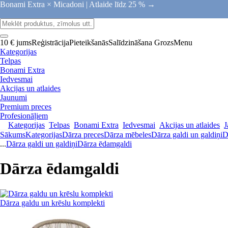
Bonami Extra × Micadoni |
Atlaide līdz 25 % →
10 € jums
Reģistrācija
Pieteikšanās
Salīdzināšana
Grozs
Menu
Kategorijas
Telpas
Bonami Extra
Iedvesmai
Akcijas un atlaides
Jaunumi
Premium preces
Profesionāļiem
Kategorijas
Telpas
Bonami Extra
Iedvesmai
Akcijas un atlaides
J
Sākums
Kategorijas
Dārza preces
Dārza mēbeles
Dārza galdi un galdiņi
D
...
Dārza galdi un galdiņi
Dārza ēdamgaldi
Dārza ēdamgaldi
Dārza galdu un krēslu komplekti