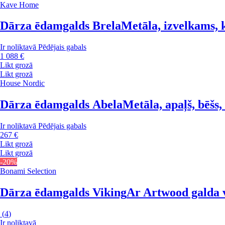
Kave Home
Dārza ēdamgalds Brela
Metāla, izvelkams, 
Ir noliktavā
Pēdējais gabals
1 088 €
Likt grozā
Likt grozā
House Nordic
Dārza ēdamgalds Abela
Metāla, apaļš, bēšs,
Ir noliktavā
Pēdējais gabals
267 €
Likt grozā
Likt grozā
-20%
Bonami Selection
Dārza ēdamgalds Viking
Ar Artwood galda 
(
4
)
Ir noliktavā