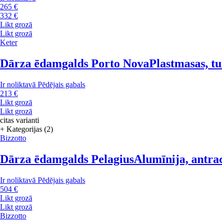
265 €
332 €
Likt grozā
Likt grozā
Keter
Dārza ēdamgalds Porto Nova
Plastmasas, t
Ir noliktavā
Pēdējais gabals
213 €
Likt grozā
Likt grozā
citas varianti
+ Kategorijas (2)
Bizzotto
Dārza ēdamgalds Pelagius
Alumīnija, antra
Ir noliktavā
Pēdējais gabals
504 €
Likt grozā
Likt grozā
Bizzotto