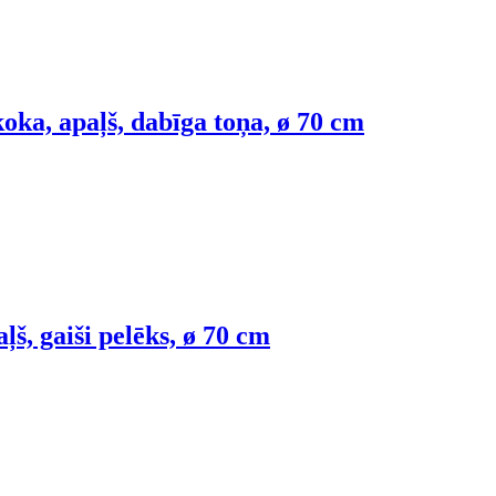
ka, apaļš, dabīga toņa, ø 70 cm
ļš, gaiši pelēks, ø 70 cm