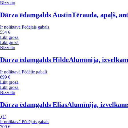
Bizzotto
Dārza ēdamgalds Austin
Tērauda, apaļš, ant
Ir noliktavā
Pēdējais gabals
554 €
Likt grozā
Likt grozā
Bizzotto
Dārza ēdamgalds Hilde
Alumīnija, izvelkam
Ir noliktavā
Pēdējie gabali
699 €
Likt grozā
Likt grozā
Bizzotto
Dārza ēdamgalds Elias
Alumīnija, izvelkams
(
1
)
Ir noliktavā
Pēdējais gabals
709 €