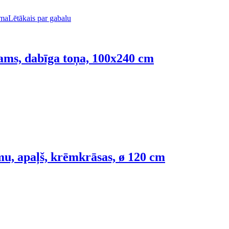
uma
Lētākais par gabalu
ams, dabīga toņa, 100x240 cm
smu, apaļš, krēmkrāsas, ø 120 cm