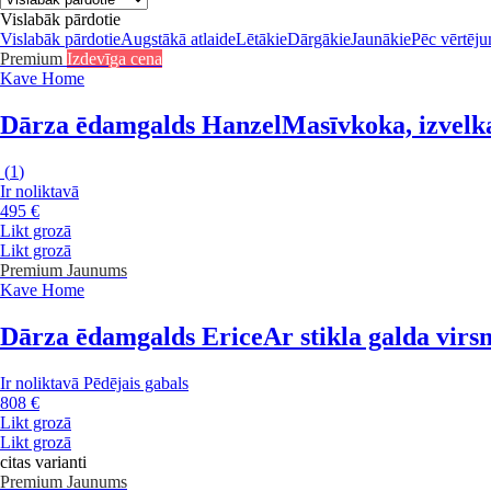
Vislabāk pārdotie
Vislabāk pārdotie
Augstākā atlaide
Lētākie
Dārgākie
Jaunākie
Pēc vērtēj
Premium
Izdevīga cena
Kave Home
Dārza ēdamgalds Hanzel
Masīvkoka, izvelk
(
1
)
Ir noliktavā
495 €
Likt grozā
Likt grozā
Premium
Jaunums
Kave Home
Dārza ēdamgalds Erice
Ar stikla galda vir
Ir noliktavā
Pēdējais gabals
808 €
Likt grozā
Likt grozā
citas varianti
Premium
Jaunums