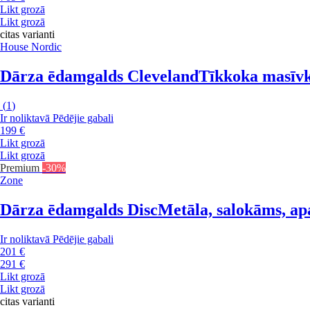
Likt grozā
Likt grozā
citas varianti
House Nordic
Dārza ēdamgalds Cleveland
Tīkkoka masīvko
(
1
)
Ir noliktavā
Pēdējie gabali
199 €
Likt grozā
Likt grozā
Premium
-30%
Zone
Dārza ēdamgalds Disc
Metāla, salokāms, apa
Ir noliktavā
Pēdējie gabali
201 €
291 €
Likt grozā
Likt grozā
citas varianti