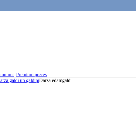
aunumi
Premium preces
ārza galdi un galdiņi
Dārza ēdamgaldi