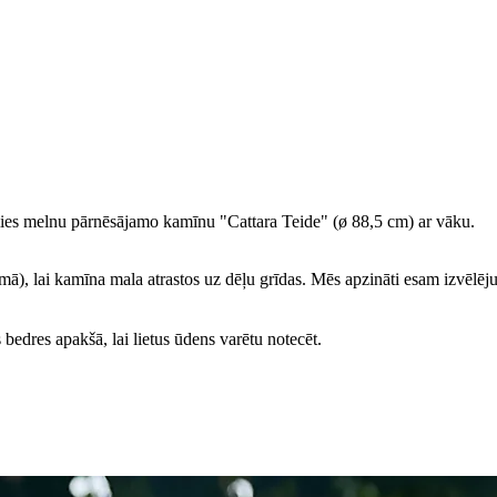
mies melnu pārnēsājamo kamīnu "Cattara Teide" (ø 88,5 cm) ar vāku.
mā), lai kamīna mala atrastos uz dēļu grīdas. Mēs apzināti esam izvēlēju
dres apakšā, lai lietus ūdens varētu notecēt.