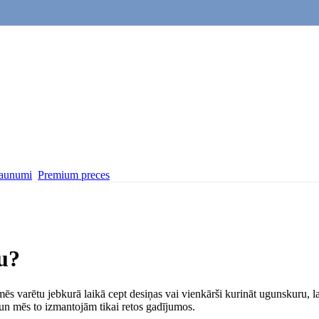
aunumi
Premium preces
u?
ēs varētu jebkurā laikā cept desiņas vai vienkārši kurināt ugunskuru, la
un mēs to izmantojām tikai retos gadījumos.