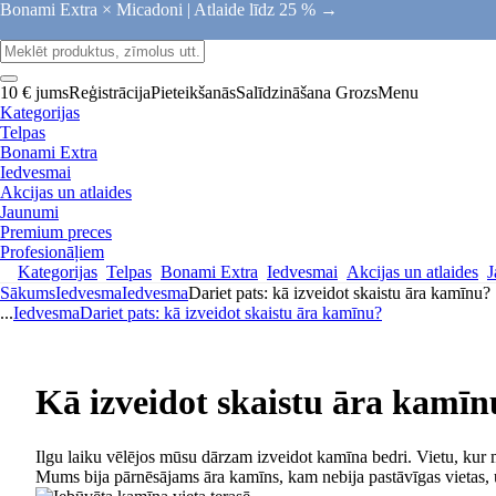
Bonami Extra × Micadoni |
Atlaide līdz 25 % →
10 € jums
Reģistrācija
Pieteikšanās
Salīdzināšana
Grozs
Menu
Kategorijas
Telpas
Bonami Extra
Iedvesmai
Akcijas un atlaides
Jaunumi
Premium preces
Profesionāļiem
Kategorijas
Telpas
Bonami Extra
Iedvesmai
Akcijas un atlaides
J
Sākums
Iedvesma
Iedvesma
Dariet pats: kā izveidot skaistu āra kamīnu?
...
Iedvesma
Dariet pats: kā izveidot skaistu āra kamīnu?
Kā izveidot skaistu āra kamīn
Ilgu laiku vēlējos mūsu dārzam izveidot kamīna bedri. Vietu, kur m
Mums bija pārnēsājams āra kamīns, kam nebija pastāvīgas vietas, 