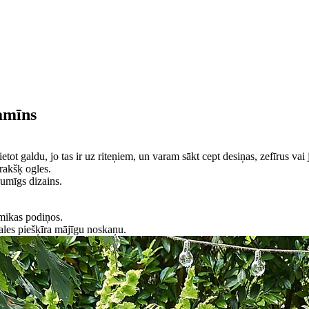
amīns
tot galdu, jo tas ir uz riteņiem, un varam sākt cept desiņas, zefīrus vai 
prakšķ ogles.
aumīgs dizains.
mikas podiņos.
gales piešķīra mājīgu noskaņu.