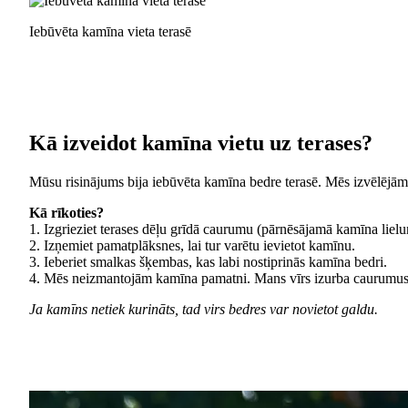
Iebūvēta kamīna vieta terasē
Kā izveidot kamīna vietu uz terases?
Mūsu risinājums bija iebūvēta kamīna bedre terasē. Mēs izvēlējā
Kā rīkoties?
1. Izgrieziet terases dēļu grīdā caurumu (pārnēsājamā kamīna lielu
2. Izņemiet pamatplāksnes, lai tur varētu ievietot kamīnu.
3. Ieberiet smalkas šķembas, kas labi nostiprinās kamīna bedri.
4. Mēs neizmantojām kamīna pamatni. Mans vīrs izurba caurumus be
Ja kamīns netiek kurināts, tad virs bedres var novietot galdu.