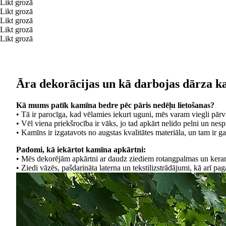
Likt grozā
Likt grozā
Likt grozā
Likt grozā
Likt grozā
Āra dekorācijas un kā darbojas dārza k
Kā mums patīk kamīna bedre pēc pāris nedēļu lietošanas?
• Tā ir parocīga, kad vēlamies iekurt uguni, mēs varam viegli pārvie
• Vēl viena priekšrocība ir vāks, jo tad apkārt nelido pelni un nes
• Kamīns ir izgatavots no augstas kvalitātes materiāla, un tam ir g
Padomi, kā iekārtot kamīna apkārtni:
• Mēs dekorējām apkārtni ar daudz ziediem rotangpalmas un kera
• Ziedi vāzēs, pašdarināta laterna un tekstilizstrādājumi, kā arī pa