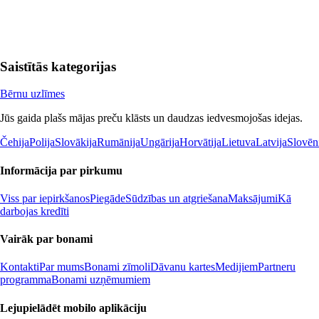
Saistītās kategorijas
Bērnu uzlīmes
Jūs gaida plašs mājas preču klāsts un daudzas iedvesmojošas idejas.
Čehija
Polija
Slovākija
Rumānija
Ungārija
Horvātija
Lietuva
Latvija
Slovēn
Informācija par pirkumu
Viss par iepirkšanos
Piegāde
Sūdzības un atgriešana
Maksājumi
Kā
darbojas kredīti
Vairāk par bonami
Kontakti
Par mums
Bonami zīmoli
Dāvanu kartes
Medijiem
Partneru
programma
Bonami uzņēmumiem
Lejupielādēt mobilo aplikāciju