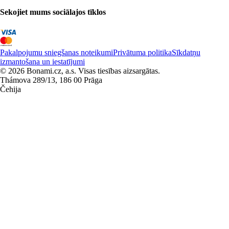
Sekojiet mums sociālajos tīklos
Pakalpojumu sniegšanas noteikumi
Privātuma politika
Sīkdatņu
izmantošana un iestatījumi
© 2026 Bonami.cz, a.s. Visas tiesības aizsargātas.
Thámova 289/13, 186 00 Prāga
Čehija