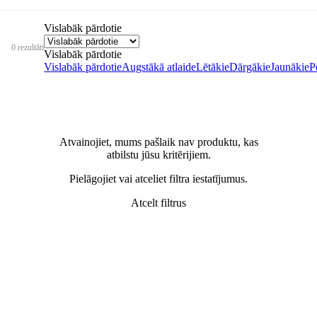
Vislabāk pārdotie
0 rezultāti
Vislabāk pārdotie
Vislabāk pārdotie
Augstākā atlaide
Lētākie
Dārgākie
Jaunākie
P
Atvainojiet, mums pašlaik nav produktu, kas
atbilstu jūsu kritērijiem.
Pielāgojiet vai atceliet filtra iestatījumus.
Atcelt filtrus