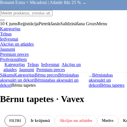
Bonami Extra × Micadoni |
Atlaide līdz 25 % →
10 € jums
Reģistrācija
Pieteikšanās
Salīdzināšana
Grozs
Menu
Kategorijas
Telpas
Iedvesmai
Akcijas un atlaides
Jaunumi
Premium preces
Profesionāļiem
Kategorijas
Telpas
Iedvesmai
Akcijas un
atlaides
Jaunumi
Premium preces
Sākums
Kategorijas
Bērnu preces
Bērnistabas
...
Bērnistabas
aksesuāri un dekori
Bērnistabas aksesuāri un
aksesuāri un
dekori
Bērnu tapetes
dekori
Bērnu tapetes
Bērnu tapetes · Vavex
Ir krājumā
Akcijas un atlaides
Motīvs
K
FILTRI