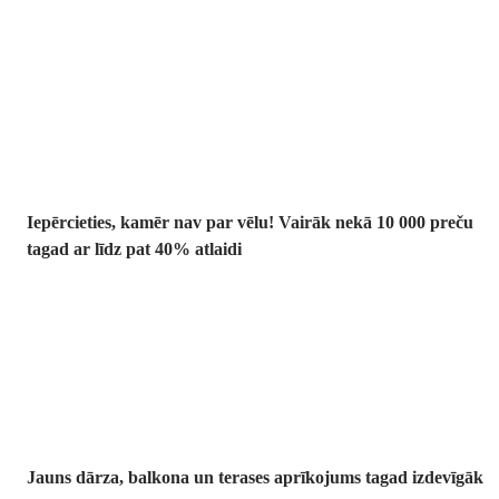
Summer Sale:
līdz pat 40%
atlaide
Iepērcieties, kamēr nav par vēlu! Vairāk nekā 10 000 preču
tagad ar līdz pat 40% atlaidi
Dārzs izdevīgāk
Jauns dārza, balkona un terases aprīkojums tagad izdevīgāk