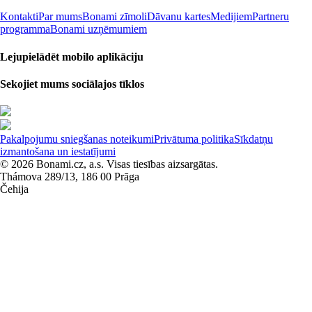
Kontakti
Par mums
Bonami zīmoli
Dāvanu kartes
Medijiem
Partneru
programma
Bonami uzņēmumiem
Lejupielādēt mobilo aplikāciju
Sekojiet mums sociālajos tīklos
Pakalpojumu sniegšanas noteikumi
Privātuma politika
Sīkdatņu
izmantošana un iestatījumi
© 2026 Bonami.cz, a.s. Visas tiesības aizsargātas.
Thámova 289/13, 186 00 Prāga
Čehija