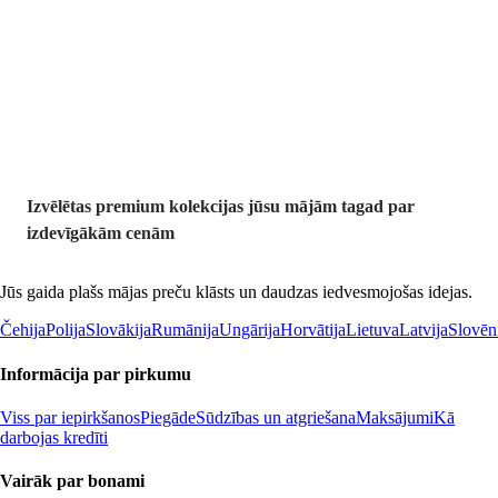
Premium
izdevīgāk
Izvēlētas premium kolekcijas jūsu mājām tagad par
izdevīgākām cenām
Jūs gaida plašs mājas preču klāsts un daudzas iedvesmojošas idejas.
Čehija
Polija
Slovākija
Rumānija
Ungārija
Horvātija
Lietuva
Latvija
Slovēn
Informācija par pirkumu
Viss par iepirkšanos
Piegāde
Sūdzības un atgriešana
Maksājumi
Kā
darbojas kredīti
Vairāk par bonami