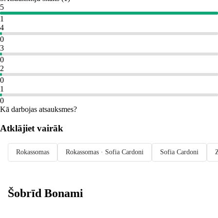
5
1
4
0
3
0
2
0
1
0
Kā darbojas atsauksmes?
Atklājiet vairāk
Rokassomas
Rokassomas · Sofia Cardoni
Sofia Cardoni
Z
Šobrīd Bonami