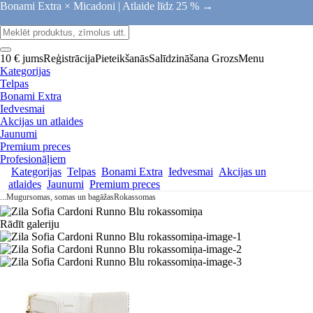
Bonami Extra × Micadoni |
Atlaide līdz 25 % →
10 € jums
Reģistrācija
Pieteikšanās
Salīdzināšana
Grozs
Menu
Kategorijas
Telpas
Bonami Extra
Iedvesmai
Akcijas un atlaides
Jaunumi
Premium preces
Profesionāļiem
Kategorijas
Telpas
Bonami Extra
Iedvesmai
Akcijas un
atlaides
Jaunumi
Premium preces
...
Mugursomas, somas un bagāžas
Rokassomas
Rādīt galeriju