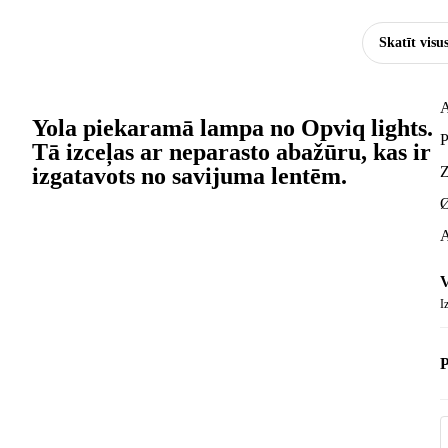
Skatīt visu
A
Yola piekaramā lampa no Opviq lights.
P
Tā izceļas ar neparasto abažūru, kas ir
izgatavots no savijuma lentēm.
Z
Ø
A
V
I
P