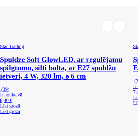
Star Trading
St
Spuldze Soft Glow
LED, ar regulējamu
S
spilgtumu, silti balta, ar E27 spuldžu
E
ietveri, 4 W, 320 lm, ø 6 cm
(
Ir
(
39
)
7,
Ir noliktavā
Li
8,40 €
Li
Likt grozā
Likt grozā