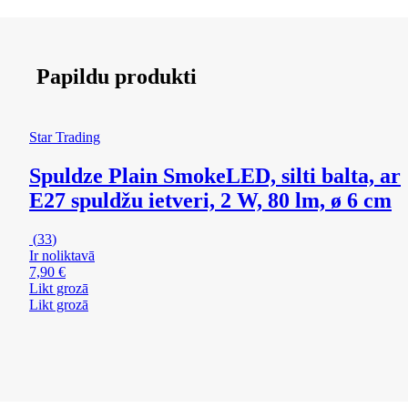
Papildu produkti
Star Trading
Spuldze Plain Smoke
LED, silti balta, ar
E27 spuldžu ietveri, 2 W, 80 lm, ø 6 cm
(
33
)
Ir noliktavā
7,90 €
Likt grozā
Likt grozā