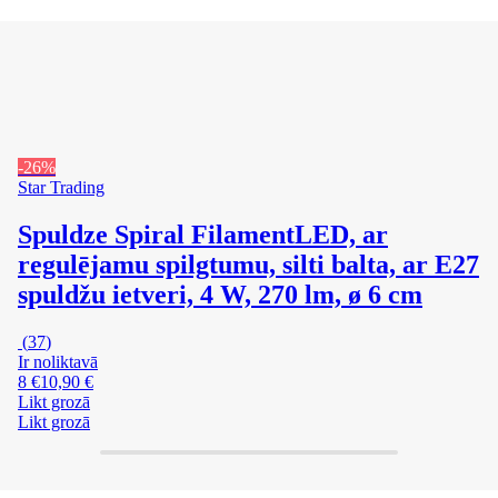
-26%
Star Trading
Spuldze Spiral Filament
LED, ar
regulējamu spilgtumu, silti balta, ar E27
spuldžu ietveri, 4 W, 270 lm, ø 6 cm
(
37
)
Ir noliktavā
8 €
10,90 €
Likt grozā
Likt grozā