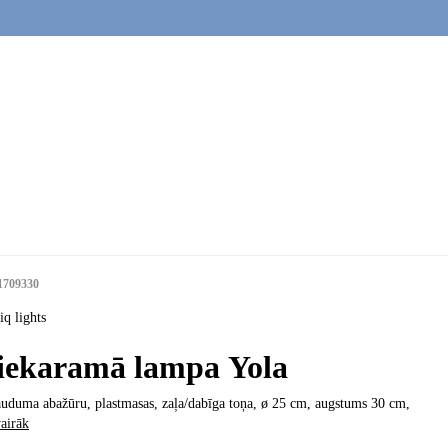
1709330
q lights
iekaramā lampa Yola
uduma abažūru, plastmasas, zaļa/dabīga toņa, ø 25 cm, augstums 30 cm
,
airāk