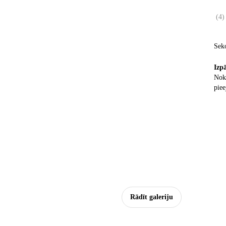
(
4
)
Sek
Izp
Nokl
piee
Rādīt galeriju