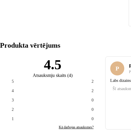
Produkta vērtējums
4.5
P
P
Atsauksmju skaits
(
4
)
Labs dizains
5
2
Šī atsauksm
4
2
3
0
2
0
1
0
Kā darbojas atsauksmes?