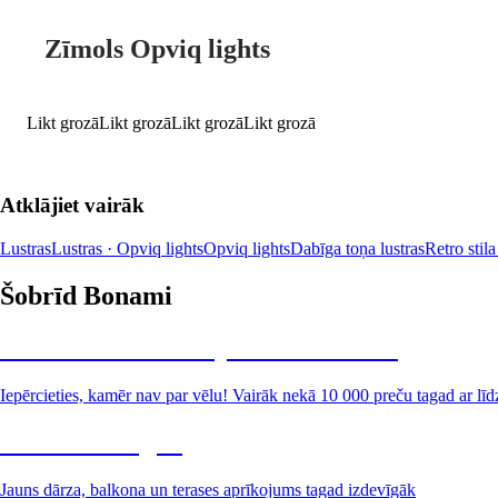
Zīmols Opviq lights
Likt grozā
Likt grozā
Likt grozā
Likt grozā
Atklājiet vairāk
Lustras
Lustras · Opviq lights
Opviq lights
Dabīga toņa lustras
Retro stila
Šobrīd Bonami
Summer Sale: līdz pat 40% atlaide
Iepērcieties, kamēr nav par vēlu! Vairāk nekā 10 000 preču tagad ar līd
Dārzs izdevīgāk
Jauns dārza, balkona un terases aprīkojums tagad izdevīgāk