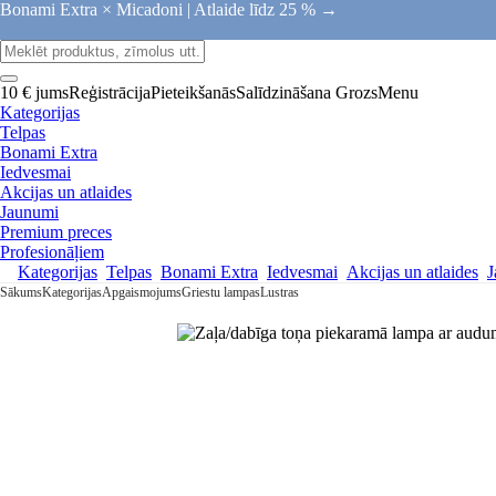
Bonami Extra × Micadoni |
Atlaide līdz 25 % →
10 € jums
Reģistrācija
Pieteikšanās
Salīdzināšana
Grozs
Menu
Kategorijas
Telpas
Bonami Extra
Iedvesmai
Akcijas un atlaides
Jaunumi
Premium preces
Profesionāļiem
Kategorijas
Telpas
Bonami Extra
Iedvesmai
Akcijas un atlaides
J
Sākums
Kategorijas
Apgaismojums
Griestu lampas
Lustras