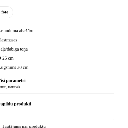
s foto
r auduma abažūru
lastmasas
aļa/dabīga toņa
 25 cm
ugstums 30 cm
isi parametri
zmēri, materiāls…
apildu produkti
Jautājums par produktu