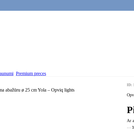
aunumi
Premium preces
ID: 
Opvi
P
Ar a
…
v