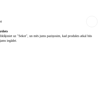
ot
ārdots
ikšķiniet uz "Sekot", un mēs jums paziņosim, kad produkts atkal būs
jams iegādei.