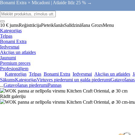
Bonami Extra × Micadoni |
Atlaide līdz 25 % →
10 € jums
Reģistrācija
Pieteikšanās
Salīdzināšana
Grozs
Menu
Kategorijas
Telpas
Bonami Extra
Iedvesmai
Akcijas un atlaides
Jaunumi
Premium preces
Profesionāļiem
Kategorijas
Telpas
Bonami Extra
Iedvesmai
Akcijas un atlaides
J
Sākums
Kategorijas
Virtuves piederumi un galda piederumi
Gatavošanas
...
Gatavošanas piederumi
Pannas
Rādīt galeriju