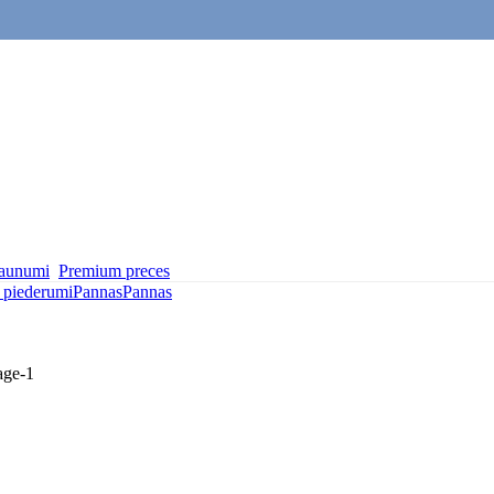
aunumi
Premium preces
 piederumi
Pannas
Pannas