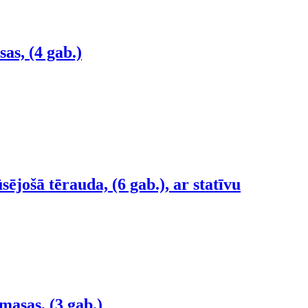
as, (4 gab.)
sējošā tērauda, (6 gab.), ar statīvu
masas, (3 gab.)