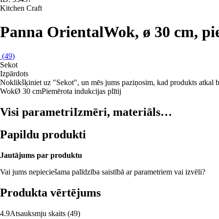
Kitchen Craft
Panna Oriental
Wok, ø 30 cm, pie
(
49
)
Sekot
Izpārdots
Noklikšķiniet uz "Sekot", un mēs jums paziņosim, kad produkts atkal b
Wok
Ø 30 cm
Piemērota indukcijas plītij
Visi parametri
Izmēri, materiāls…
Papildu produkti
Jautājums par produktu
Vai jums nepieciešama palīdzība saistībā ar parametriem vai izvēli?
Produkta vērtējums
4.9
Atsauksmju skaits
(
49
)