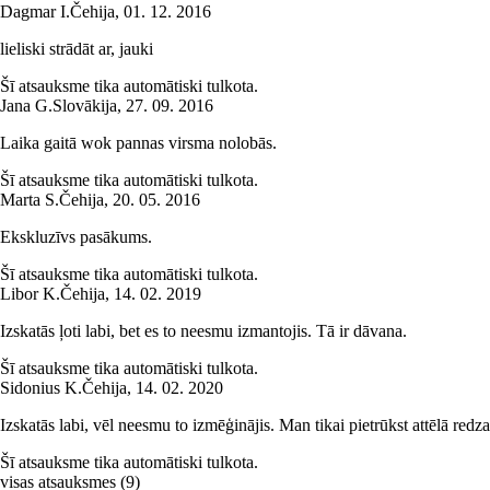
Dagmar I.
Čehija
,
01. 12. 2016
lieliski strādāt ar, jauki
Šī atsauksme tika automātiski tulkota.
Jana G.
Slovākija
,
27. 09. 2016
Laika gaitā wok pannas virsma nolobās.
Šī atsauksme tika automātiski tulkota.
Marta S.
Čehija
,
20. 05. 2016
Ekskluzīvs pasākums.
Šī atsauksme tika automātiski tulkota.
Libor K.
Čehija
,
14. 02. 2019
Izskatās ļoti labi, bet es to neesmu izmantojis. Tā ir dāvana.
Šī atsauksme tika automātiski tulkota.
Sidonius K.
Čehija
,
14. 02. 2020
Izskatās labi, vēl neesmu to izmēģinājis. Man tikai pietrūkst attēlā red
Šī atsauksme tika automātiski tulkota.
visas atsauksmes
(
9
)