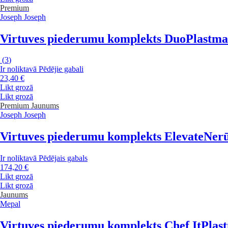
Premium
Joseph Joseph
Virtuves piederumu komplekts Duo
Plastmas
(
3
)
Ir noliktavā
Pēdējie gabali
23,40 €
Likt grozā
Likt grozā
Premium
Jaunums
Joseph Joseph
Virtuves piederumu komplekts Elevate
Nerū
Ir noliktavā
Pēdējais gabals
174,20 €
Likt grozā
Likt grozā
Jaunums
Mepal
Virtuves piederumu komplekts Chef It
Plast