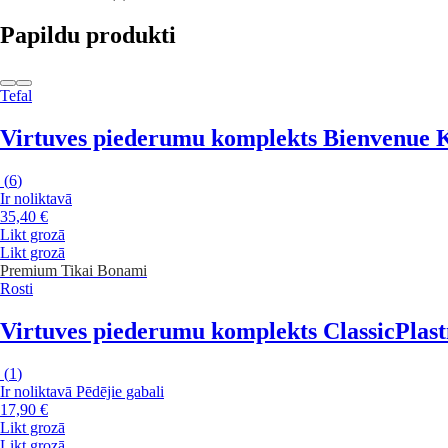
Papildu produkti
Tefal
Virtuves piederumu komplekts Bienvenue
(
6
)
Ir noliktavā
35,40 €
Likt grozā
Likt grozā
Premium
Tikai Bonami
Rosti
Virtuves piederumu komplekts Classic
Plast
(
1
)
Ir noliktavā
Pēdējie gabali
17,90 €
Likt grozā
Likt grozā