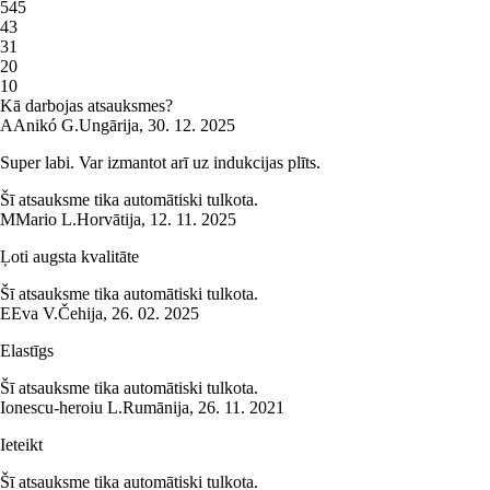
5
45
4
3
3
1
2
0
1
0
Kā darbojas atsauksmes?
A
Anikó G.
Ungārija
,
30. 12. 2025
Super labi. Var izmantot arī uz indukcijas plīts.
Šī atsauksme tika automātiski tulkota.
M
Mario L.
Horvātija
,
12. 11. 2025
Ļoti augsta kvalitāte
Šī atsauksme tika automātiski tulkota.
E
Eva V.
Čehija
,
26. 02. 2025
Elastīgs
Šī atsauksme tika automātiski tulkota.
Ionescu-heroiu L.
Rumānija
,
26. 11. 2021
Ieteikt
Šī atsauksme tika automātiski tulkota.