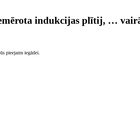
mērota indukcijas plītij
, …
vair
ūs pieejams iegādei.