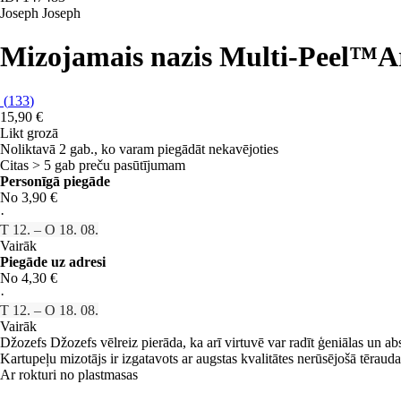
Joseph Joseph
Mizojamais nazis Multi-Peel™
A
(
133
)
15,90 €
Likt grozā
Noliktavā 2 gab., ko varam piegādāt nekavējoties
Citas > 5 gab preču pasūtījumam
Personīgā piegāde
No 3,90 €
·
T 12. – O 18. 08.
Vairāk
Piegāde uz adresi
No 4,30 €
·
T 12. – O 18. 08.
Vairāk
Džozefs Džozefs vēlreiz pierāda, ka arī virtuvē var radīt ģeniālas un abs
Kartupeļu mizotājs ir izgatavots ar augstas kvalitātes nerūsējošā tēr
Ar rokturi no plastmasas