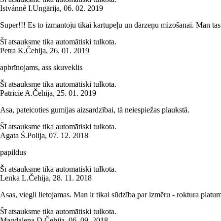
Istvánné I.
Ungārija
,
06. 02. 2019
Super!!! Es to izmantoju tikai kartupeļu un dārzeņu mizošanai. Man tas 
Šī atsauksme tika automātiski tulkota.
Petra K.
Čehija
,
26. 01. 2019
apbrīnojams, ass skuveklis
Šī atsauksme tika automātiski tulkota.
Patricie A.
Čehija
,
25. 01. 2019
Asa, pateicoties gumijas aizsardzībai, tā neiespiežas plaukstā.
Šī atsauksme tika automātiski tulkota.
Agata Ś.
Polija
,
07. 12. 2018
papildus
Šī atsauksme tika automātiski tulkota.
Lenka L.
Čehija
,
28. 11. 2018
Asas, viegli lietojamas. Man ir tikai sūdzība par izmēru - roktura pla
Šī atsauksme tika automātiski tulkota.
Magdalena D.
Čehija
,
06. 09. 2018