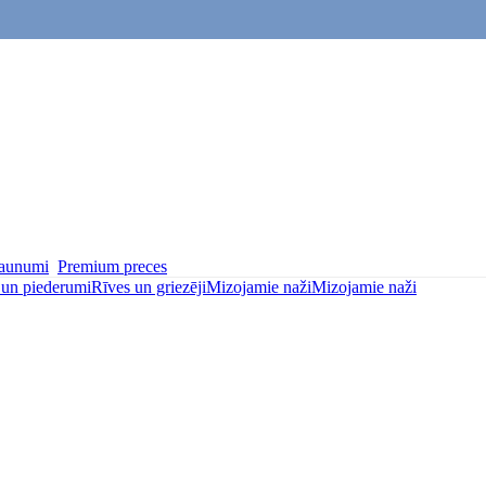
aunumi
Premium preces
i un piederumi
Rīves un griezēji
Mizojamie naži
Mizojamie naži