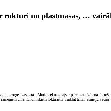
r rokturi no plastmasas
, …
vairā
olūti progresīvas lietas! Muti-peel mizotājs ir paredzēts ikdienas lietoš
auda asmeņiem un ergonomiskiem rokturiem. Turklāt tam ir asmeņu vāciņ