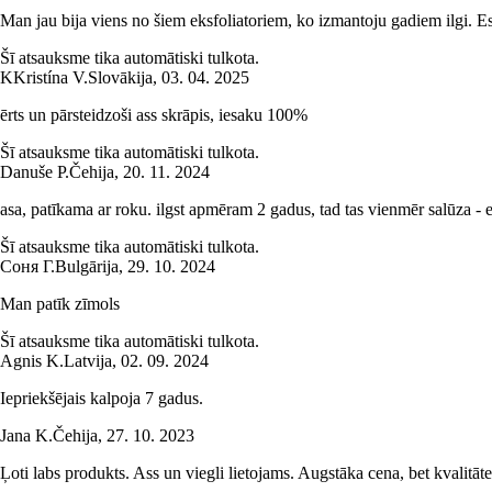
Man jau bija viens no šiem eksfoliatoriem, ko izmantoju gadiem ilgi. Es t
Šī atsauksme tika automātiski tulkota.
K
Kristína V.
Slovākija
,
03. 04. 2025
ērts un pārsteidzoši ass skrāpis, iesaku 100%
Šī atsauksme tika automātiski tulkota.
Danuše P.
Čehija
,
20. 11. 2024
asa, patīkama ar roku. ilgst apmēram 2 gadus, tad tas vienmēr salūza - es
Šī atsauksme tika automātiski tulkota.
Соня Г.
Bulgārija
,
29. 10. 2024
Man patīk zīmols
Šī atsauksme tika automātiski tulkota.
Agnis K.
Latvija
,
02. 09. 2024
Iepriekšējais kalpoja 7 gadus.
Jana K.
Čehija
,
27. 10. 2023
Ļoti labs produkts. Ass un viegli lietojams. Augstāka cena, bet kvalitāte 