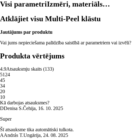
Visi parametri
Izmēri, materiāls…
Atklājiet visu Multi-Peel klāstu
Jautājums par produktu
Vai jums nepieciešama palīdzība saistībā ar parametriem vai izvēli?
Produkta vērtējums
4.9
Atsauksmju skaits
(
133
)
5
124
4
5
3
4
2
0
1
0
Kā darbojas atsauksmes?
D
Denisa S.
Čehija
,
16. 10. 2025
Super
Šī atsauksme tika automātiski tulkota.
A
András T.
Ungārija
,
24. 08. 2025