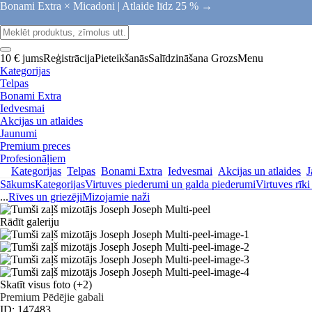
Bonami Extra × Micadoni |
Atlaide līdz 25 % →
10 € jums
Reģistrācija
Pieteikšanās
Salīdzināšana
Grozs
Menu
Kategorijas
Telpas
Bonami Extra
Iedvesmai
Akcijas un atlaides
Jaunumi
Premium preces
Profesionāļiem
Kategorijas
Telpas
Bonami Extra
Iedvesmai
Akcijas un atlaides
J
Sākums
Kategorijas
Virtuves piederumi un galda piederumi
Virtuves rīk
...
Rīves un griezēji
Mizojamie naži
Rādīt galeriju
Skatīt visus foto
(+2)
Premium
Pēdējie gabali
ID: 147483