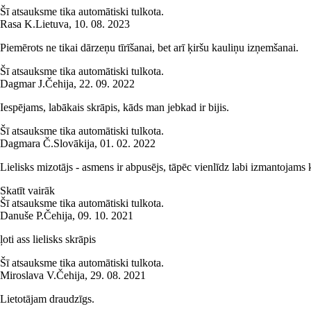
Šī atsauksme tika automātiski tulkota.
Rasa K.
Lietuva
,
10. 08. 2023
Piemērots ne tikai dārzeņu tīrīšanai, bet arī ķiršu kauliņu izņemšanai.
Šī atsauksme tika automātiski tulkota.
Dagmar J.
Čehija
,
22. 09. 2022
Iespējams, labākais skrāpis, kāds man jebkad ir bijis.
Šī atsauksme tika automātiski tulkota.
Dagmara Č.
Slovākija
,
01. 02. 2022
Lielisks mizotājs - asmens ir abpusējs, tāpēc vienlīdz labi izmantojams
Skatīt vairāk
Šī atsauksme tika automātiski tulkota.
Danuše P.
Čehija
,
09. 10. 2021
ļoti ass lielisks skrāpis
Šī atsauksme tika automātiski tulkota.
Miroslava V.
Čehija
,
29. 08. 2021
Lietotājam draudzīgs.