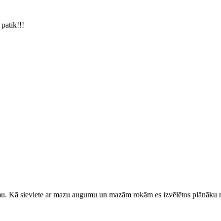
patīk!!!
tumu. Kā sieviete ar mazu augumu un mazām rokām es izvēlētos plānāku r