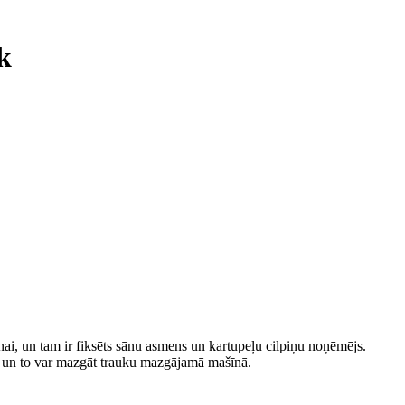
k
anai, un tam ir fiksēts sānu asmens un kartupeļu cilpiņu noņēmējs.
š, un to var mazgāt trauku mazgājamā mašīnā.