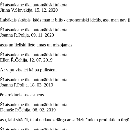
Šī atsauksme tika automātiski tulkota.
Jirina V.
Slovākija
,
15. 12. 2020
Labākais skrāpis, kāds man ir bijis - ergonomiski ideāls, ass, man nav jā
Šī atsauksme tika automātiski tulkota.
Joanna R.
Polija
,
09. 11. 2020
asas un lieliski lietojamas un mizojamas
Šī atsauksme tika automātiski tulkota.
Ellen Ř.
Čehija
,
12. 07. 2019
Ar viņu viss iet kā pa pulksteni
Šī atsauksme tika automātiski tulkota.
Joanna P.
Polija
,
18. 03. 2019
ērts rokturis, ass asmens
Šī atsauksme tika automātiski tulkota.
Danuše P.
Čehija
,
06. 02. 2019
asa, labi strādāt, tikai nedaudz dārga ar salīdzināmiem produktiem tirgū
Šī atsauksme tika automātiski tulkota.