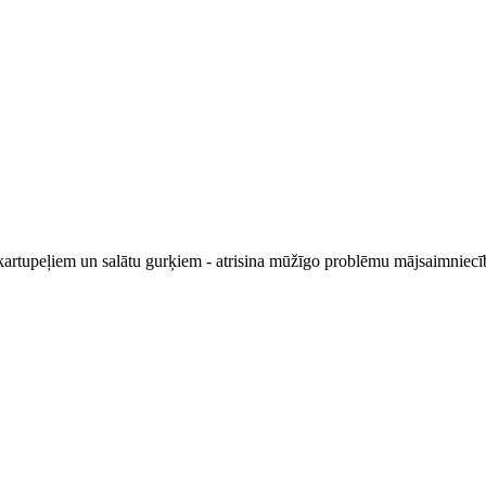
 kartupeļiem un salātu gurķiem - atrisina mūžīgo problēmu mājsaimniecībā