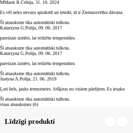
M
Marie R.
Čehija
,
31. 10. 2024
Es vēl neko nevaru aprakstīt un ieteikt, tā ir Ziemassvētku dāvana.
Šī atsauksme tika automātiski tulkota.
Katarzyna G.
Polija
,
09. 06. 2017
pareizais izmērs, lai redzētu temperatūru
Šī atsauksme tika automātiski tulkota.
Katarzyna G.
Polija
,
09. 06. 2017
pareizais izmērs, lai redzētu temperatūru
Šī atsauksme tika automātiski tulkota.
Justyna A.
Polija
,
21. 06. 2019
Ļoti liels, jauks termometrs. Atšķiras no visiem pārējiem. Es iesaku
Šī atsauksme tika automātiski tulkota.
visas atsauksmes
(
6
)
Līdzīgi produkti