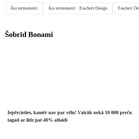
Āra termometri
Āra termometri · Esschert Design
Esschert De
Šobrīd Bonami
Summer Sale:
līdz pat 40%
atlaide
Iepērcieties, kamēr nav par vēlu! Vairāk nekā 10 000 preču
tagad ar līdz pat 40% atlaidi
Dārzs izdevīgāk