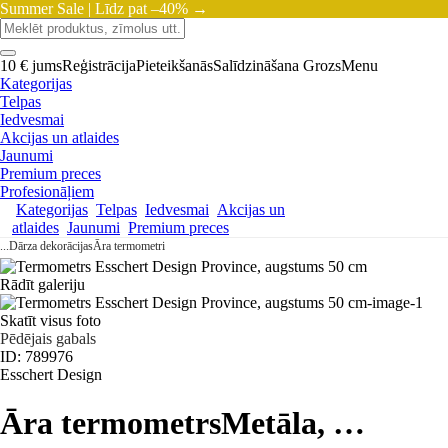
Summer Sale |
Līdz pat –40% →
10 € jums
Reģistrācija
Pieteikšanās
Salīdzināšana
Grozs
Menu
Kategorijas
Telpas
Iedvesmai
Akcijas un atlaides
Jaunumi
Premium preces
Profesionāļiem
Kategorijas
Telpas
Iedvesmai
Akcijas un
atlaides
Jaunumi
Premium preces
...
Dārza dekorācijas
Āra termometri
Rādīt galeriju
Skatīt visus foto
Pēdējais gabals
ID: 789976
Esschert Design
Āra termometrs
Metāla
, …