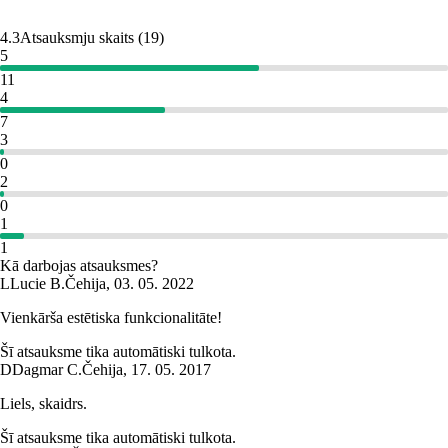
4.3
Atsauksmju skaits
(
19
)
5
11
4
7
3
0
2
0
1
1
Kā darbojas atsauksmes?
L
Lucie B.
Čehija
,
03. 05. 2022
Vienkārša estētiska funkcionalitāte!
Šī atsauksme tika automātiski tulkota.
D
Dagmar C.
Čehija
,
17. 05. 2017
Liels, skaidrs.
Šī atsauksme tika automātiski tulkota.