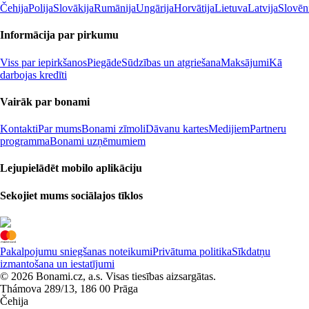
Čehija
Polija
Slovākija
Rumānija
Ungārija
Horvātija
Lietuva
Latvija
Slovēn
Informācija par pirkumu
Viss par iepirkšanos
Piegāde
Sūdzības un atgriešana
Maksājumi
Kā
darbojas kredīti
Vairāk par bonami
Kontakti
Par mums
Bonami zīmoli
Dāvanu kartes
Medijiem
Partneru
programma
Bonami uzņēmumiem
Lejupielādēt mobilo aplikāciju
Sekojiet mums sociālajos tīklos
Pakalpojumu sniegšanas noteikumi
Privātuma politika
Sīkdatņu
izmantošana un iestatījumi
© 2026 Bonami.cz, a.s. Visas tiesības aizsargātas.
Thámova 289/13, 186 00 Prāga
Čehija