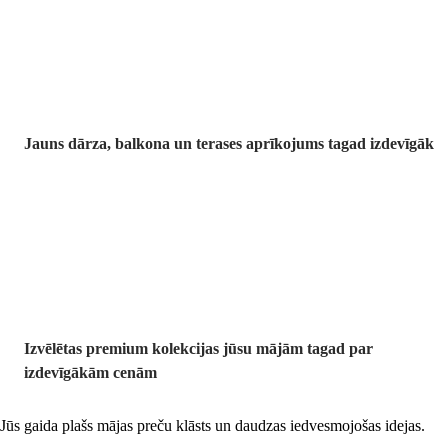
Jauns dārza, balkona un terases aprīkojums tagad izdevīgāk
Premium
izdevīgāk
Izvēlētas premium kolekcijas jūsu mājām tagad par
izdevīgākām cenām
Jūs gaida plašs mājas preču klāsts un daudzas iedvesmojošas idejas.