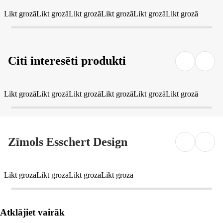
Likt grozā
Likt grozā
Likt grozā
Likt grozā
Likt grozā
Likt grozā
Citi interesēti produkti
Likt grozā
Likt grozā
Likt grozā
Likt grozā
Likt grozā
Likt grozā
Zīmols Esschert Design
Likt grozā
Likt grozā
Likt grozā
Likt grozā
Atklājiet vairāk