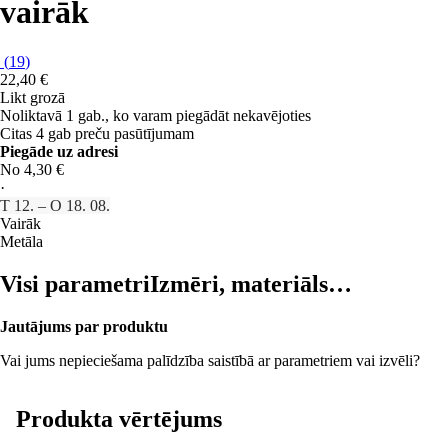
vairāk
(
19
)
22,40 €
Likt grozā
Noliktavā 1 gab., ko varam piegādāt nekavējoties
Citas 4 gab preču pasūtījumam
Piegāde uz adresi
No 4,30 €
·
T 12. – O 18. 08.
Vairāk
Metāla
Visi parametri
Izmēri, materiāls…
Jautājums par produktu
Vai jums nepieciešama palīdzība saistībā ar parametriem vai izvēli?
Produkta vērtējums