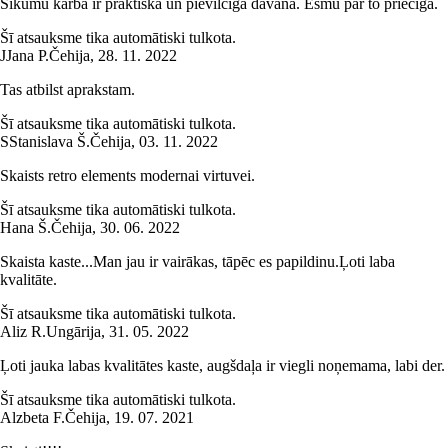
Sīkumu kārba ir praktiska un pievilcīga dāvana. Esmu par to priecīga.
Šī atsauksme tika automātiski tulkota.
J
Jana P.
Čehija
,
28. 11. 2022
Tas atbilst aprakstam.
Šī atsauksme tika automātiski tulkota.
S
Stanislava Š.
Čehija
,
03. 11. 2022
Skaists retro elements modernai virtuvei.
Šī atsauksme tika automātiski tulkota.
Hana Š.
Čehija
,
30. 06. 2022
Skaista kaste...Man jau ir vairākas, tāpēc es papildinu.Ļoti laba
kvalitāte.
Šī atsauksme tika automātiski tulkota.
Aliz R.
Ungārija
,
31. 05. 2022
Ļoti jauka labas kvalitātes kaste, augšdaļa ir viegli noņemama, labi der.
Šī atsauksme tika automātiski tulkota.
Alzbeta F.
Čehija
,
19. 07. 2021