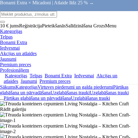
Bonami Extra × Micadoni |
Atlaide līdz 25 % →
10 € jums
Reģistrācija
Pieteikšanās
Salīdzināšana
Grozs
Menu
Kategorijas
Telpas
Bonami Extra
Iedvesmai
Akcijas un atlaides
Jaunumi
Premium preces
Profesionāļiem
Kategorijas
Telpas
Bonami Extra
Iedvesmai
Akcijas un
atlaides
Jaunumi
Premium preces
Sākums
Kategorijas
Virtuves piederumi un galda piederumi
Pārtikas
glabāšana un pārvadāšana
Uzglabāšanas trauki
Uzglabāšanas trauki
...
Pārtikas glabāšana un pārvadāšana
Uzglabāšanas trauki
Rādīt galeriju