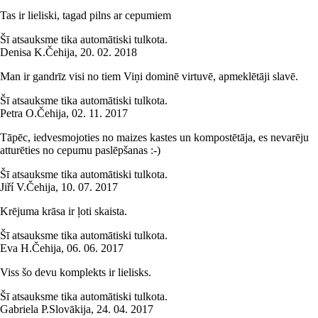
Tas ir lieliski, tagad pilns ar cepumiem
Šī atsauksme tika automātiski tulkota.
Denisa K.
Čehija
,
20. 02. 2018
Man ir gandrīz visi no tiem Viņi dominē virtuvē, apmeklētāji slavē.
Šī atsauksme tika automātiski tulkota.
Petra O.
Čehija
,
02. 11. 2017
Tāpēc, iedvesmojoties no maizes kastes un kompostētāja, es nevarēju
atturēties no cepumu paslēpšanas :-)
Šī atsauksme tika automātiski tulkota.
Jiří V.
Čehija
,
10. 07. 2017
Krējuma krāsa ir ļoti skaista.
Šī atsauksme tika automātiski tulkota.
Eva H.
Čehija
,
06. 06. 2017
Viss šo devu komplekts ir lielisks.
Šī atsauksme tika automātiski tulkota.
Gabriela P.
Slovākija
,
24. 04. 2017