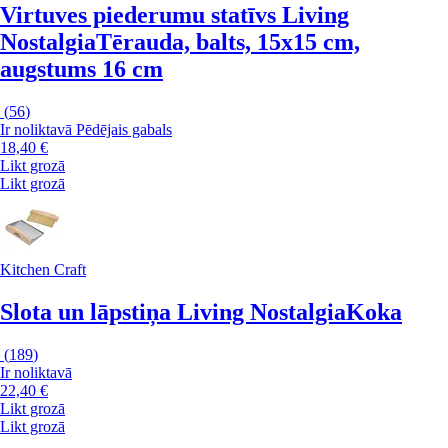
Virtuves piederumu statīvs Living
Nostalgia
Tērauda, balts, 15x15 cm,
augstums 16 cm
(
56
)
Ir noliktavā
Pēdējais gabals
18,40 €
Likt grozā
Likt grozā
Kitchen Craft
Slota un lāpstiņa Living Nostalgia
Koka
(
189
)
Ir noliktavā
22,40 €
Likt grozā
Likt grozā