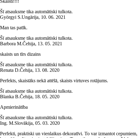
Skaisti!!!!
Šī atsauksme tika automātiski tulkota.
Györgyi S.
Ungārija
,
10. 06. 2021
Man tas patīk.
Šī atsauksme tika automātiski tulkota.
Barbora M.
Čehija
,
13. 05. 2021
skaists un tīrs dizains
Šī atsauksme tika automātiski tulkota.
Renata D.
Čehija
,
13. 08. 2020
Perfekts, skaistāks nekā attēlā, skaists virtuves rotājums.
Šī atsauksme tika automātiski tulkota.
Blanka B.
Čehija
,
18. 05. 2020
Apmierinātība
Šī atsauksme tika automātiski tulkota.
Ing. M.
Slovākija
,
05. 03. 2020
Perfekti, praktiski un vienlaikus dekoratīvi. To var izmantot cepumiem,