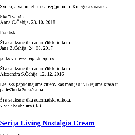
Sveiki, atvainojiet par sarežģījumiem. Kolēģi sazināsies ar ...
Skatīt vairāk
Anna C.
Čehija
,
23. 10. 2018
Praktiski
Šī atsauksme tika automātiski tulkota.
Jana Z.
Čehija
,
24. 08. 2017
jauks virtuves papildinājums
Šī atsauksme tika automātiski tulkota.
Alexandra S.
Čehija
,
12. 12. 2016
Lielisks papildinājums citiem, kas man jau ir. Krējuma krāsa ir
patiešām krēmkrāsaina
Šī atsauksme tika automātiski tulkota.
visas atsauksmes
(
33
)
Sērija Living Nostalgia Cream