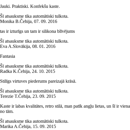
Jauki. Praktiski. Konfekšu kaste.
Šī atsauksme tika automātiski tulkota.
Monika B.
Čehija
,
07. 09. 2016
tas ir izturīgs un tam ir silikona blīvējums
Šī atsauksme tika automātiski tulkota.
Eva A.
Slovākija
,
08. 01. 2016
Fantasia
Šī atsauksme tika automātiski tulkota.
Radka K.
Čehija
,
24. 10. 2015
Stilīgs virtuves piederums pareizajā krāsā.
Šī atsauksme tika automātiski tulkota.
Terezie T.
Čehija
,
23. 09. 2015
Kaste ir labas kvalitātes, retro stilā, man patīk angļu lietas, un šī ir viena
no tām.
Šī atsauksme tika automātiski tulkota.
Marika A.
Čehija
,
15. 09. 2015