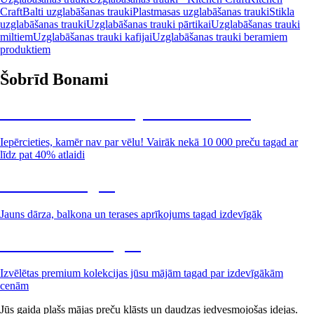
Craft
Balti uzglabāšanas trauki
Plastmasas uzglabāšanas trauki
Stikla
uzglabāšanas trauki
Uzglabāšanas trauki pārtikai
Uzglabāšanas trauki
miltiem
Uzglabāšanas trauki kafijai
Uzglabāšanas trauki beramiem
produktiem
Šobrīd Bonami
Summer Sale: līdz pat 40% atlaide
Iepērcieties, kamēr nav par vēlu! Vairāk nekā 10 000 preču tagad ar
līdz pat 40% atlaidi
Dārzs izdevīgāk
Jauns dārza, balkona un terases aprīkojums tagad izdevīgāk
Premium izdevīgāk
Izvēlētas premium kolekcijas jūsu mājām tagad par izdevīgākām
cenām
Jūs gaida plašs mājas preču klāsts un daudzas iedvesmojošas idejas.