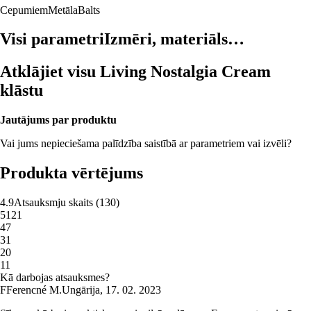
Cepumiem
Metāla
Balts
Visi parametri
Izmēri, materiāls…
Atklājiet visu Living Nostalgia Cream
klāstu
Jautājums par produktu
Vai jums nepieciešama palīdzība saistībā ar parametriem vai izvēli?
Produkta vērtējums
4.9
Atsauksmju skaits
(
130
)
5
121
4
7
3
1
2
0
1
1
Kā darbojas atsauksmes?
F
Ferencné M.
Ungārija
,
17. 02. 2023