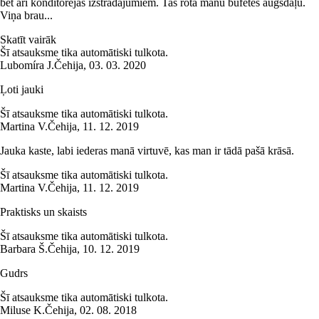
bet arī konditorejas izstrādājumiem. Tas rotā manu bufetes augšdaļu.
Viņa brau...
Skatīt vairāk
Šī atsauksme tika automātiski tulkota.
Lubomíra J.
Čehija
,
03. 03. 2020
Ļoti jauki
Šī atsauksme tika automātiski tulkota.
Martina V.
Čehija
,
11. 12. 2019
Jauka kaste, labi iederas manā virtuvē, kas man ir tādā pašā krāsā.
Šī atsauksme tika automātiski tulkota.
Martina V.
Čehija
,
11. 12. 2019
Praktisks un skaists
Šī atsauksme tika automātiski tulkota.
Barbara Š.
Čehija
,
10. 12. 2019
Gudrs
Šī atsauksme tika automātiski tulkota.
Miluse K.
Čehija
,
02. 08. 2018