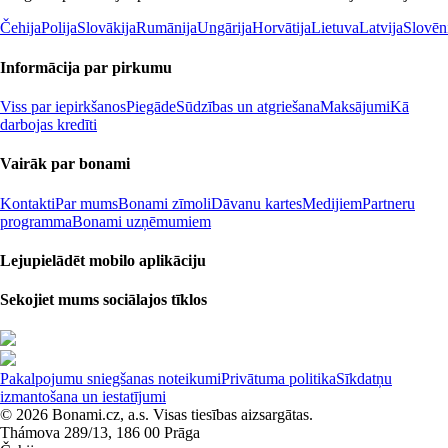
Čehija
Polija
Slovākija
Rumānija
Ungārija
Horvātija
Lietuva
Latvija
Slovēn
Informācija par pirkumu
Viss par iepirkšanos
Piegāde
Sūdzības un atgriešana
Maksājumi
Kā
darbojas kredīti
Vairāk par bonami
Kontakti
Par mums
Bonami zīmoli
Dāvanu kartes
Medijiem
Partneru
programma
Bonami uzņēmumiem
Lejupielādēt mobilo aplikāciju
Sekojiet mums sociālajos tīklos
Pakalpojumu sniegšanas noteikumi
Privātuma politika
Sīkdatņu
izmantošana un iestatījumi
© 2026 Bonami.cz, a.s. Visas tiesības aizsargātas.
Thámova 289/13, 186 00 Prāga