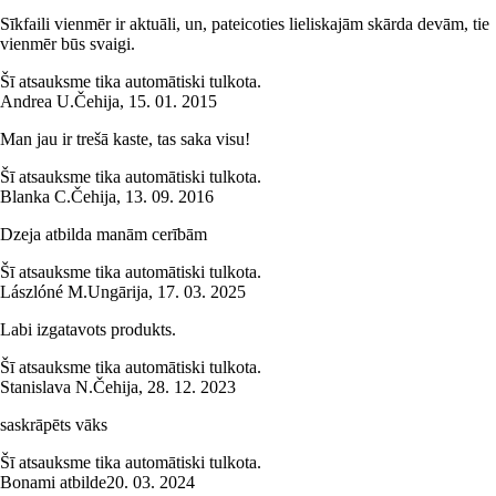
Sīkfaili vienmēr ir aktuāli, un, pateicoties lieliskajām skārda devām, tie
vienmēr būs svaigi.
Šī atsauksme tika automātiski tulkota.
Andrea U.
Čehija
,
15. 01. 2015
Man jau ir trešā kaste, tas saka visu!
Šī atsauksme tika automātiski tulkota.
Blanka C.
Čehija
,
13. 09. 2016
Dzeja atbilda manām cerībām
Šī atsauksme tika automātiski tulkota.
Lászlóné M.
Ungārija
,
17. 03. 2025
Labi izgatavots produkts.
Šī atsauksme tika automātiski tulkota.
Stanislava N.
Čehija
,
28. 12. 2023
saskrāpēts vāks
Šī atsauksme tika automātiski tulkota.
Bonami atbilde
20. 03. 2024