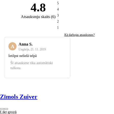
4.8
5
4
3
Atsauksmju skaits
(
6
)
2
1
Kā darbojas atsauksmes?
Anna S.
A
Ungārija
,
21. 11. 2019
Ietilpst nelielā telpā
Šī atsauksme tika automātiski
tulkota.
Zīmols Zuiver
Likt grozā