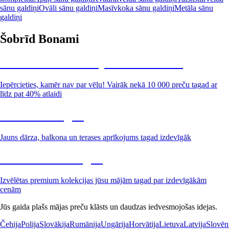
sānu galdiņi
Ovāli sānu galdiņi
Masīvkoka sānu galdiņi
Metāla sānu
galdiņi
Šobrīd Bonami
Summer Sale: līdz pat 40% atlaide
Iepērcieties, kamēr nav par vēlu! Vairāk nekā 10 000 preču tagad ar
līdz pat 40% atlaidi
Dārzs izdevīgāk
Jauns dārza, balkona un terases aprīkojums tagad izdevīgāk
Premium izdevīgāk
Izvēlētas premium kolekcijas jūsu mājām tagad par izdevīgākām
cenām
Jūs gaida plašs mājas preču klāsts un daudzas iedvesmojošas idejas.
Čehija
Polija
Slovākija
Rumānija
Ungārija
Horvātija
Lietuva
Latvija
Slovēn