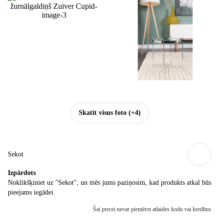
Skatīt visus foto
(+4)
Sekot
Izpārdots
Noklikšķiniet uz "Sekot", un mēs jums paziņosim, kad produkts atkal būs
pieejams iegādei.
Šai precei nevar piemērot atlaides kodu vai kredītus