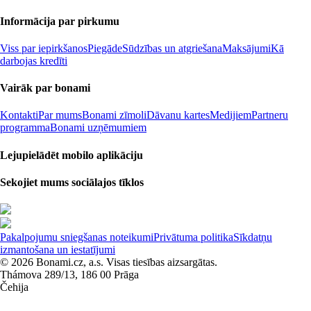
Informācija par pirkumu
Viss par iepirkšanos
Piegāde
Sūdzības un atgriešana
Maksājumi
Kā
darbojas kredīti
Vairāk par bonami
Kontakti
Par mums
Bonami zīmoli
Dāvanu kartes
Medijiem
Partneru
programma
Bonami uzņēmumiem
Lejupielādēt mobilo aplikāciju
Sekojiet mums sociālajos tīklos
Pakalpojumu sniegšanas noteikumi
Privātuma politika
Sīkdatņu
izmantošana un iestatījumi
© 2026 Bonami.cz, a.s. Visas tiesības aizsargātas.
Thámova 289/13, 186 00 Prāga
Čehija