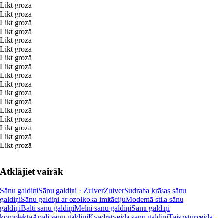
Likt grozā
Likt grozā
Likt grozā
Likt grozā
Likt grozā
Likt grozā
Likt grozā
Likt grozā
Likt grozā
Likt grozā
Likt grozā
Likt grozā
Likt grozā
Likt grozā
Likt grozā
Likt grozā
Likt grozā
Atklājiet vairāk
Sānu galdiņi
Sānu galdiņi · Zuiver
Zuiver
Sudraba krāsas sānu
galdiņi
Sānu galdiņi ar ozolkoka imitāciju
Modernā stila sānu
galdiņi
Balti sānu galdiņi
Melni sānu galdiņi
Sānu galdiņi
komplektā
Apaļi sānu galdiņi
Kvadrātveida sānu galdiņi
Taisnstūrveida