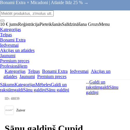
Bonami Extra × Micadoni |
Atlaide līdz 25 % →
10 € jums
Reģistrācija
Pieteikšanās
Salīdzināšana
Grozs
Menu
Kategorijas
Telpas
Bonami Extra
Iedvesmai
Akcijas un atlaides
Jaunumi
Premium preces
Profesionāļiem
Kategorijas
Telpas
Bonami Extra
Iedvesmai
Akcijas un
atlaides
Jaunumi
Premium preces
...
Galdi un
Sākums
Kategorijas
Mēbeles
Galdi un
rakstāmgaldi
Sānu
rakstāmgaldi
Sānu galdiņi
Sānu galdiņi
galdiņi
ID: 48839
Zuiver
Sānu galdiņš Cupid