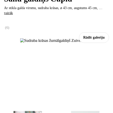
Ar stikla galda virsmu, sudraba krāsas, ø 43 cm, augstums 45 cm
, …
vairāk
(
6
)
Rādīt galeriju