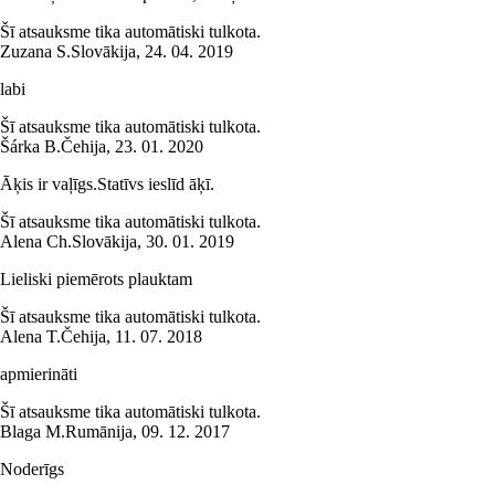
Šī atsauksme tika automātiski tulkota.
Zuzana S.
Slovākija
,
24. 04. 2019
labi
Šī atsauksme tika automātiski tulkota.
Šárka B.
Čehija
,
23. 01. 2020
Āķis ir vaļīgs.Statīvs ieslīd āķī.
Šī atsauksme tika automātiski tulkota.
Alena Ch.
Slovākija
,
30. 01. 2019
Lieliski piemērots plauktam
Šī atsauksme tika automātiski tulkota.
Alena T.
Čehija
,
11. 07. 2018
apmierināti
Šī atsauksme tika automātiski tulkota.
Blaga M.
Rumānija
,
09. 12. 2017
Noderīgs