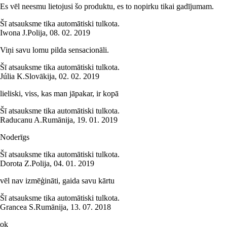
Es vēl neesmu lietojusi šo produktu, es to nopirku tikai gadījumam.
Šī atsauksme tika automātiski tulkota.
Iwona J.
Polija
,
08. 02. 2019
Viņi savu lomu pilda sensacionāli.
Šī atsauksme tika automātiski tulkota.
Júlia K.
Slovākija
,
02. 02. 2019
lieliski, viss, kas man jāpakar, ir kopā
Šī atsauksme tika automātiski tulkota.
Raducanu A.
Rumānija
,
19. 01. 2019
Noderīgs
Šī atsauksme tika automātiski tulkota.
Dorota Z.
Polija
,
04. 01. 2019
vēl nav izmēģināti, gaida savu kārtu
Šī atsauksme tika automātiski tulkota.
Grancea S.
Rumānija
,
13. 07. 2018
ok