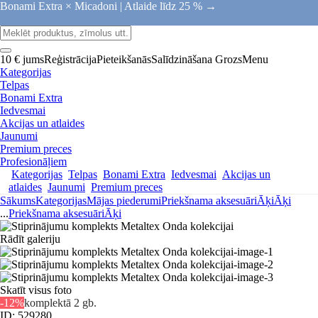
Bonami Extra × Micadoni |
Atlaide līdz 25 % →
10 € jums
Reģistrācija
Pieteikšanās
Salīdzināšana
Grozs
Menu
Kategorijas
Telpas
Bonami Extra
Iedvesmai
Akcijas un atlaides
Jaunumi
Premium preces
Profesionāļiem
Kategorijas
Telpas
Bonami Extra
Iedvesmai
Akcijas un
atlaides
Jaunumi
Premium preces
Sākums
Kategorijas
Mājas piederumi
Priekšnama aksesuāri
Āķi
Āķi
...
Priekšnama aksesuāri
Āķi
Rādīt galeriju
Skatīt visus foto
-12%
komplektā 2 gb.
ID: 529280