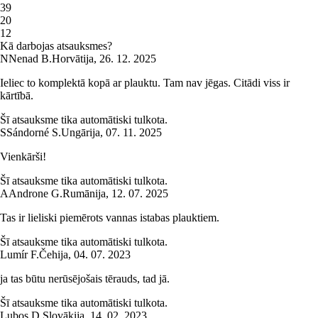
3
9
2
0
1
2
Kā darbojas atsauksmes?
N
Nenad B.
Horvātija
,
26. 12. 2025
Ieliec to komplektā kopā ar plauktu. Tam nav jēgas. Citādi viss ir
kārtībā.
Šī atsauksme tika automātiski tulkota.
S
Sándorné S.
Ungārija
,
07. 11. 2025
Vienkārši!
Šī atsauksme tika automātiski tulkota.
A
Androne G.
Rumānija
,
12. 07. 2025
Tas ir lieliski piemērots vannas istabas plauktiem.
Šī atsauksme tika automātiski tulkota.
Lumír F.
Čehija
,
04. 07. 2023
ja tas būtu nerūsējošais tērauds, tad jā.
Šī atsauksme tika automātiski tulkota.
Lubos D.
Slovākija
,
14. 02. 2023