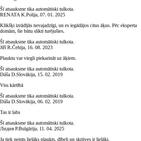
Šī atsauksme tika automātiski tulkota.
RENATA K.
Polija
,
07. 01. 2025
Klikšķi izrādījās nevajadzīgi, un es iegādājos citus āķus. Pēc eksperta
domām, šie būtu slikti turējušies.
Šī atsauksme tika automātiski tulkota.
Jiří R.
Čehija
,
16. 08. 2023
Plauktu var viegli piekarināt uz āķiem.
Šī atsauksme tika automātiski tulkota.
Dáša D.
Slovākija
,
15. 02. 2019
Viss kārtībā
Šī atsauksme tika automātiski tulkota.
Dáša D.
Slovākija
,
06. 02. 2019
Tas ir labs
Šī atsauksme tika automātiski tulkota.
Лидия Р.
Bulgārija
,
11. 04. 2025
Ja tiek ņemts lielāks plaukts, dībeļi un skrūves ir lielāki.