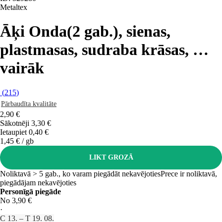
Metaltex
Āķi Onda
(2 gab.), sienas,
plastmasas, sudraba krāsas
, …
vairāk
(
215
)
Pārbaudīta kvalitāte
2,90 €
Sākotnēji
3,30 €
Ietaupiet 0,40 €
1,45 € / gb
LIKT GROZĀ
Noliktavā > 5 gab., ko varam piegādāt nekavējoties
Prece ir noliktavā,
piegādājam nekavējoties
Personīgā piegāde
No 3,90 €
·
C 13. – T 19. 08.