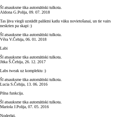
Šī atsauksme tika automātiski tulkota.
Aldona G.
Polija
,
09. 07. 2018
Tas ļāva viegli uzstādīt paliktni katlu vāku novietošanai, un tie vairs
neskrien pa skapi :)
Šī atsauksme tika automātiski tulkota.
Věra V.
Čehija
,
06. 01. 2018
Labi
Šī atsauksme tika automātiski tulkota.
Jitka Š.
Čehija
,
26. 12. 2017
Labs tweak uz komplektu :)
Šī atsauksme tika automātiski tulkota.
Lucia S.
Čehija
,
13. 06. 2016
Pilna funkcija.
Šī atsauksme tika automātiski tulkota.
Mariola J.
Polija
,
07. 05. 2016
Noderīgi.