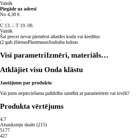
Vairāk
Piegāde uz adresi
No 4,30 €
·
C 13. – T 19. 08.
Vairāk
Šai precei nevar piemērot atlaides kodu vai kredītus
(2 gab.)
Sienas
Plastmasas
Sudraba krāsas
Visi parametri
Izmēri, materiāls…
Atklājiet visu Onda klāstu
Jautājums par produktu
Vai jums nepieciešama palīdzība saistībā ar parametriem vai izvēli?
Produkta vērtējums
4.7
Atsauksmju skaits
(
215
)
5
177
4
27