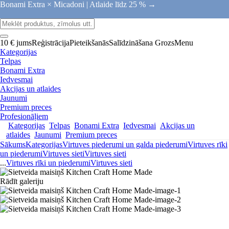
Bonami Extra × Micadoni |
Atlaide līdz 25 % →
10 € jums
Reģistrācija
Pieteikšanās
Salīdzināšana
Grozs
Menu
Kategorijas
Telpas
Bonami Extra
Iedvesmai
Akcijas un atlaides
Jaunumi
Premium preces
Profesionāļiem
Kategorijas
Telpas
Bonami Extra
Iedvesmai
Akcijas un
atlaides
Jaunumi
Premium preces
Sākums
Kategorijas
Virtuves piederumi un galda piederumi
Virtuves rīki
un piederumi
Virtuves sieti
Virtuves sieti
...
Virtuves rīki un piederumi
Virtuves sieti
Rādīt galeriju