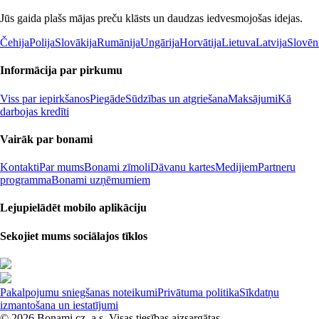
Jūs gaida plašs mājas preču klāsts un daudzas iedvesmojošas idejas.
Čehija
Polija
Slovākija
Rumānija
Ungārija
Horvātija
Lietuva
Latvija
Slovēn
Informācija par pirkumu
Viss par iepirkšanos
Piegāde
Sūdzības un atgriešana
Maksājumi
Kā
darbojas kredīti
Vairāk par bonami
Kontakti
Par mums
Bonami zīmoli
Dāvanu kartes
Medijiem
Partneru
programma
Bonami uzņēmumiem
Lejupielādēt mobilo aplikāciju
Sekojiet mums sociālajos tīklos
Pakalpojumu sniegšanas noteikumi
Privātuma politika
Sīkdatņu
izmantošana un iestatījumi
© 2026 Bonami.cz, a.s. Visas tiesības aizsargātas.