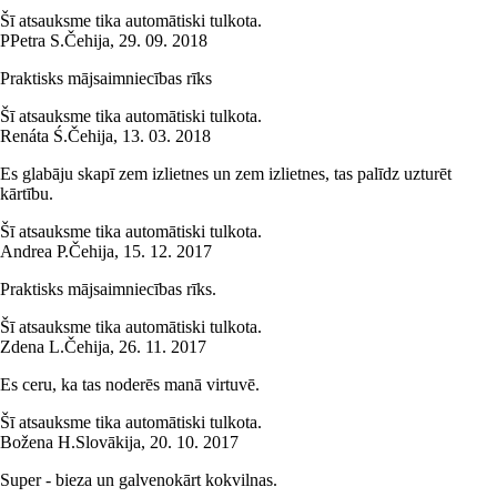
Šī atsauksme tika automātiski tulkota.
P
Petra S.
Čehija
,
29. 09. 2018
Praktisks mājsaimniecības rīks
Šī atsauksme tika automātiski tulkota.
Renáta Ś.
Čehija
,
13. 03. 2018
Es glabāju skapī zem izlietnes un zem izlietnes, tas palīdz uzturēt
kārtību.
Šī atsauksme tika automātiski tulkota.
Andrea P.
Čehija
,
15. 12. 2017
Praktisks mājsaimniecības rīks.
Šī atsauksme tika automātiski tulkota.
Zdena L.
Čehija
,
26. 11. 2017
Es ceru, ka tas noderēs manā virtuvē.
Šī atsauksme tika automātiski tulkota.
Božena H.
Slovākija
,
20. 10. 2017
Super - bieza un galvenokārt kokvilnas.