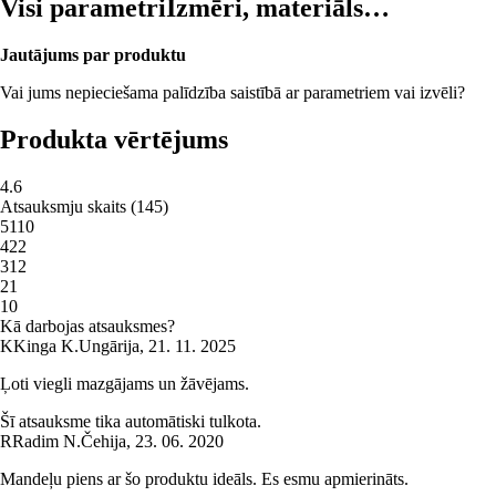
Visi parametri
Izmēri, materiāls…
Jautājums par produktu
Vai jums nepieciešama palīdzība saistībā ar parametriem vai izvēli?
Produkta vērtējums
4.6
Atsauksmju skaits
(
145
)
5
110
4
22
3
12
2
1
1
0
Kā darbojas atsauksmes?
K
Kinga K.
Ungārija
,
21. 11. 2025
Ļoti viegli mazgājams un žāvējams.
Šī atsauksme tika automātiski tulkota.
R
Radim N.
Čehija
,
23. 06. 2020
Mandeļu piens ar šo produktu ideāls. Es esmu apmierināts.