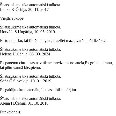
Šī atsauksme tika automātiski tulkota.
Lenka K.
Čehija
,
20. 11. 2017
Viegla apkope,
Šī atsauksme tika automātiski tulkota.
Horváth S.
Ungārija
,
10. 05. 2019
Es to nopirku, lai filtrētu augļus, mazliet mazs, varētu būt lielāks.
Šī atsauksme tika automātiski tulkota.
Helena H.
Čehija
,
05. 09. 2024
Es paņēmu citu.... tas nav tik acīmredzams no attēla,Es gribēju drānu,
lai piltu vannā biezpienu.
Šī atsauksme tika automātiski tulkota.
Soňa Č.
Slovākija
,
10. 01. 2019
Es gaidīju citu materiālu, bet tas atbilst mērķim
Šī atsauksme tika automātiski tulkota.
Alena H.
Čehija
,
01. 10. 2018
Funkcionāls.