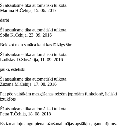
Šī atsauksme tika automātiski tulkota.
Martina H.
Čehija
,
15. 06. 2017
darbi
Šī atsauksme tika automātiski tulkota.
Soňa K.
Čehija
,
23. 09. 2016
Beidzot man sanāca kaut kas līdzīgs šim
Šī atsauksme tika automātiski tulkota.
Ladislav D.
Slovākija
,
11. 09. 2016
jauki, estētiski
Šī atsauksme tika automātiski tulkota.
Zuzana M.
Čehija
,
17. 08. 2016
Pat pēc vairākām mazgāšanas reizēm joprojām funkcionē, lieliski
iztukšots
Šī atsauksme tika automātiski tulkota.
Petra T.
Čehija
,
18. 08. 2018
Es izmantoju augu piena ražošanai mājas apstākļos, gandarījums.