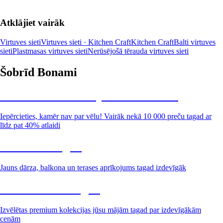
Atklājiet vairāk
Virtuves sieti
Virtuves sieti · Kitchen Craft
Kitchen Craft
Balti virtuves
sieti
Plastmasas virtuves sieti
Nerūsējošā tērauda virtuves sieti
Šobrīd Bonami
Summer Sale: līdz pat 40% atlaide
Iepērcieties, kamēr nav par vēlu! Vairāk nekā 10 000 preču tagad ar
līdz pat 40% atlaidi
Dārzs izdevīgāk
Jauns dārza, balkona un terases aprīkojums tagad izdevīgāk
Premium izdevīgāk
Izvēlētas premium kolekcijas jūsu mājām tagad par izdevīgākām
cenām