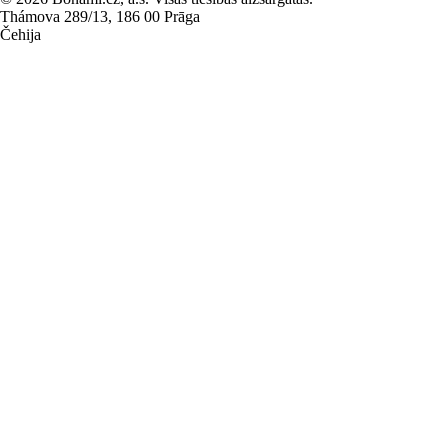
Thámova 289/13, 186 00 Prāga
Čehija