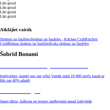
Likt grozā
Likt grozā
Likt grozā
Likt grozā
Atklājiet vairāk
Slotiņas un šaufeles
Slotiņas un šaufeles · Kitchen Craft
Kitchen
Craft
Brūnas slotiņas un šaufeles
Koka slotiņas un šaufeles
Šobrīd Bonami
Summer Sale: līdz pat 40% atlaide
Iepērcieties, kamēr nav par vēlu! Vairāk nekā 10 000 preču tagad ar
līdz pat 40% atlaidi
Dārzs izdevīgāk
Jauns dārza, balkona un terases aprīkojums tagad izdevīgāk