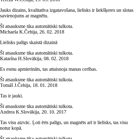
Jauks dizains, kvalitatīva izgatavošana, lielisks ir liekšķeres un slotas
savienojums ar magnētu.
Šī atsauksme tika automātiski tulkota.
Michaela K.
Čehija
,
26. 02. 2018
Lielisks palīgs skaistā dizainā
Šī atsauksme tika automātiski tulkota.
Katarína H.
Slovākija
,
08. 02. 2018
Es esmu apmierināts, tas attaisnoja manas cerības.
Šī atsauksme tika automātiski tulkota.
Tomáš J.
Čehija
,
18. 01. 2018
Tas ir jauki.
Šī atsauksme tika automātiski tulkota.
Andrea K.
Slovākija
,
20. 10. 2017
Tas visu aizvāc. Ļoti ērts palīgs, un magnēts arī ir lielisks, tas visu
notur kopā.
Šī atsauksme tika automātiski tulkota.