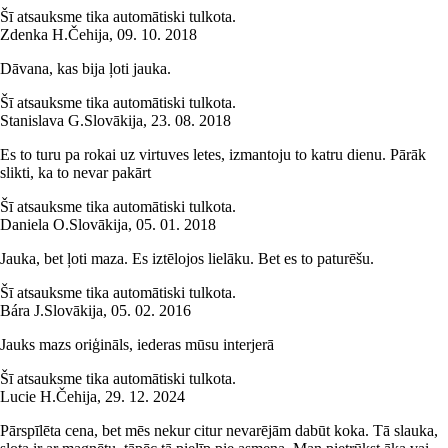
Šī atsauksme tika automātiski tulkota.
Zdenka H.
Čehija
,
09. 10. 2018
Dāvana, kas bija ļoti jauka.
Šī atsauksme tika automātiski tulkota.
Stanislava G.
Slovākija
,
23. 08. 2018
Es to turu pa rokai uz virtuves letes, izmantoju to katru dienu. Pārāk
slikti, ka to nevar pakārt
Šī atsauksme tika automātiski tulkota.
Daniela O.
Slovākija
,
05. 01. 2018
Jauka, bet ļoti maza. Es iztēlojos lielāku. Bet es to paturēšu.
Šī atsauksme tika automātiski tulkota.
Bára J.
Slovākija
,
05. 02. 2016
Jauks mazs oriģināls, iederas mūsu interjerā
Šī atsauksme tika automātiski tulkota.
Lucie H.
Čehija
,
29. 12. 2024
Pārspīlēta cena, bet mēs nekur citur nevarējām dabūt koka. Tā slauka,