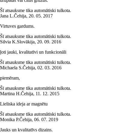
drupatas vai citus gružus.
Šī atsauksme tika automātiski tulkota.
Jana L.
Čehija
,
20. 05. 2017
Virtuves gardums.
Šī atsauksme tika automātiski tulkota.
Silvia K.
Slovākija
,
20. 09. 2016
ļoti jauki, kvalitatīvi un funkcionāli
Šī atsauksme tika automātiski tulkota.
Michaela S.
Čehija
,
02. 03. 2016
piemēram,
Šī atsauksme tika automātiski tulkota.
Martina H.
Čehija
,
11. 12. 2015
Lieliska ideja ar magnētu
Šī atsauksme tika automātiski tulkota.
Monika P.
Čehija
,
06. 07. 2019
Jauks un kvalitatīvs dizains.