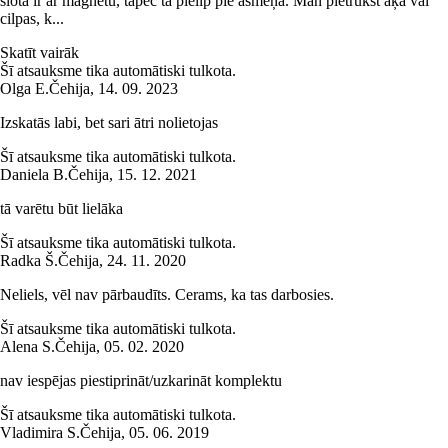
slota ir ar magnētu, tāpēc tā pielīp pie asmeņa. Man pietrūkst āķa vai
cilpas, k...
Skatīt vairāk
Šī atsauksme tika automātiski tulkota.
Olga E.
Čehija
,
14. 09. 2023
Izskatās labi, bet sari ātri nolietojas
Šī atsauksme tika automātiski tulkota.
Daniela B.
Čehija
,
15. 12. 2021
tā varētu būt lielāka
Šī atsauksme tika automātiski tulkota.
Radka Š.
Čehija
,
24. 11. 2020
Neliels, vēl nav pārbaudīts. Cerams, ka tas darbosies.
Šī atsauksme tika automātiski tulkota.
Alena S.
Čehija
,
05. 02. 2020
nav iespējas piestiprināt/uzkarināt komplektu
Šī atsauksme tika automātiski tulkota.
Vladimira S.
Čehija
,
05. 06. 2019