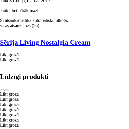
Jana S.
Čehija
,
02. 08. 2017
Jauki, bet pārāk mazi
Šī atsauksme tika automātiski tulkota.
visas atsauksmes
(
56
)
Sērija Living Nostalgia Cream
Likt grozā
Likt grozā
Līdzīgi produkti
Likt grozā
Likt grozā
Likt grozā
Likt grozā
Likt grozā
Likt grozā
Likt grozā