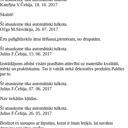
Kateřina V.
Čehija
,
18. 10. 2017
Skaisti!
Šī atsauksme tika automātiski tulkota.
Oľga M.
Slovākija
,
26. 07. 2017
Ērts palīglīdzeklis ātrai tīrīšanai,piemēram, no drupatām.
Šī atsauksme tika automātiski tulkota.
Julius F.
Čehija
,
15. 06. 2017
Izstrādājums atbilst visām prasībām attiecībā uz materiālu kvalitāti,
mērķi un praktiskumu. Tas ir vairāk nekā dekoratīvs produkts.Paldies
par to.
Šī atsauksme tika automātiski tulkota.
Julius F.
Čehija
,
07. 06. 2017
Nav nekādas kļūdas.
Šī atsauksme tika automātiski tulkota.
Julius F.
Čehija
,
26. 05. 2017
Beidzot es sastapos ar lāpstiņu, kurai ir īstais leņķis, lai savāktu