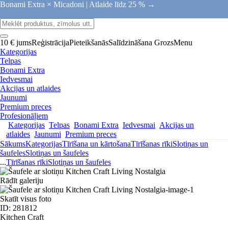
Bonami Extra × Micadoni |
Atlaide līdz 25 % →
10 € jums
Reģistrācija
Pieteikšanās
Salīdzināšana
Grozs
Menu
Kategorijas
Telpas
Bonami Extra
Iedvesmai
Akcijas un atlaides
Jaunumi
Premium preces
Profesionāļiem
Kategorijas
Telpas
Bonami Extra
Iedvesmai
Akcijas un
atlaides
Jaunumi
Premium preces
Sākums
Kategorijas
Tīrīšana un kārtošana
Tīrīšanas rīki
Slotiņas un
šaufeles
Slotiņas un šaufeles
...
Tīrīšanas rīki
Slotiņas un šaufeles
Rādīt galeriju
Skatīt visus foto
ID: 281812
Kitchen Craft