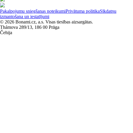
Pakalpojumu sniegšanas noteikumi
Privātuma politika
Sīkdatņu
izmantošana un iestatījumi
© 2026 Bonami.cz, a.s. Visas tiesības aizsargātas.
Thámova 289/13, 186 00 Prāga
Čehija