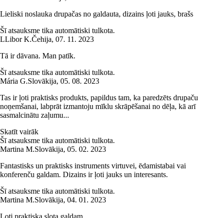
Lieliski noslauka drupačas no galdauta, dizains ļoti jauks, brašs
Šī atsauksme tika automātiski tulkota.
L
Libor K.
Čehija
,
07. 11. 2023
Tā ir dāvana. Man patīk.
Šī atsauksme tika automātiski tulkota.
Mária G.
Slovākija
,
05. 08. 2023
Tas ir ļoti praktisks produkts, papildus tam, ka paredzēts drupaču
noņemšanai, labprāt izmantoju mīklu skrāpēšanai no dēļa, kā arī
sasmalcinātu zaļumu...
Skatīt vairāk
Šī atsauksme tika automātiski tulkota.
Martina M.
Slovākija
,
05. 02. 2023
Fantastisks un praktisks instruments virtuvei, ēdamistabai vai
konferenču galdam. Dizains ir ļoti jauks un interesants.
Šī atsauksme tika automātiski tulkota.
Martina M.
Slovākija
,
04. 01. 2023
Ļoti praktiska slota galdam.