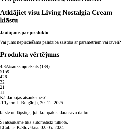
Atklājiet visu Living Nostalgia Cream
klāstu
Jautājums par produktu
Vai jums nepieciešama palīdzība saistībā ar parametriem vai izvēli?
Produkta vērtējums
4.8
Atsauksmju skaits
(
189
)
5
159
4
26
3
2
2
1
1
1
Kā darbojas atsauksmes?
Л
Лулчо П.
Bulgārija
,
20. 12. 2025
birste un lāpstiņa, ļoti kompakts. dara savu darbu
Šī atsauksme tika automātiski tulkota.
Ľ
Ľubica K.
Slovākija
,
02. 05. 2024