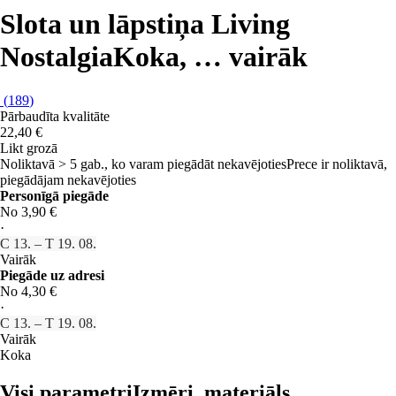
Slota un lāpstiņa Living
Nostalgia
Koka
, …
vairāk
(
189
)
Pārbaudīta kvalitāte
22,40 €
Likt grozā
Noliktavā > 5 gab., ko varam piegādāt nekavējoties
Prece ir noliktavā,
piegādājam nekavējoties
Personīgā piegāde
No 3,90 €
·
C 13. – T 19. 08.
Vairāk
Piegāde uz adresi
No 4,30 €
·
C 13. – T 19. 08.
Vairāk
Koka
Visi parametri
Izmēri, materiāls…