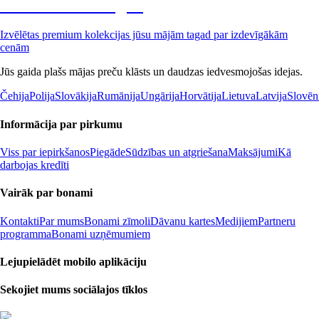
Premium izdevīgāk
Izvēlētas premium kolekcijas jūsu mājām tagad par izdevīgākām
cenām
Jūs gaida plašs mājas preču klāsts un daudzas iedvesmojošas idejas.
Čehija
Polija
Slovākija
Rumānija
Ungārija
Horvātija
Lietuva
Latvija
Slovēn
Informācija par pirkumu
Viss par iepirkšanos
Piegāde
Sūdzības un atgriešana
Maksājumi
Kā
darbojas kredīti
Vairāk par bonami
Kontakti
Par mums
Bonami zīmoli
Dāvanu kartes
Medijiem
Partneru
programma
Bonami uzņēmumiem
Lejupielādēt mobilo aplikāciju
Sekojiet mums sociālajos tīklos