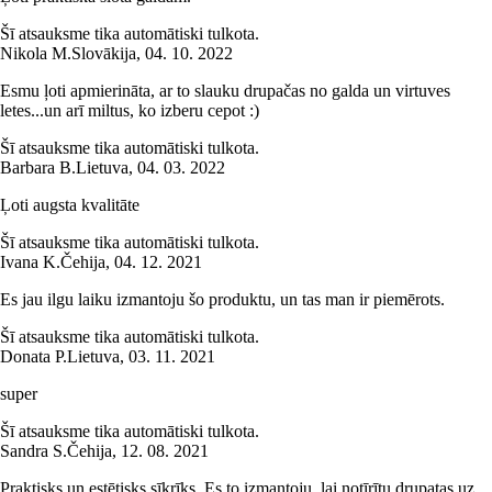
Šī atsauksme tika automātiski tulkota.
Nikola M.
Slovākija
,
04. 10. 2022
Esmu ļoti apmierināta, ar to slauku drupačas no galda un virtuves
letes...un arī miltus, ko izberu cepot :)
Šī atsauksme tika automātiski tulkota.
Barbara B.
Lietuva
,
04. 03. 2022
Ļoti augsta kvalitāte
Šī atsauksme tika automātiski tulkota.
Ivana K.
Čehija
,
04. 12. 2021
Es jau ilgu laiku izmantoju šo produktu, un tas man ir piemērots.
Šī atsauksme tika automātiski tulkota.
Donata P.
Lietuva
,
03. 11. 2021
super
Šī atsauksme tika automātiski tulkota.
Sandra S.
Čehija
,
12. 08. 2021
Praktisks un estētisks sīkrīks. Es to izmantoju, lai notīrītu drupatas uz