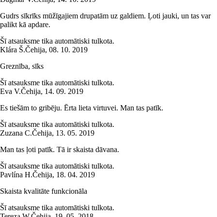
Gudrs sīkrīks mūžīgajiem drupatām uz galdiem. Ļoti jauki, un tas var
palikt kā apdare.
Šī atsauksme tika automātiski tulkota.
Klára Š.
Čehija
,
08. 10. 2019
Greznība, sīks
Šī atsauksme tika automātiski tulkota.
Eva V.
Čehija
,
14. 09. 2019
Es tiešām to gribēju. Ērta lieta virtuvei. Man tas patīk.
Šī atsauksme tika automātiski tulkota.
Zuzana C.
Čehija
,
13. 05. 2019
Man tas ļoti patīk. Tā ir skaista dāvana.
Šī atsauksme tika automātiski tulkota.
Pavlína H.
Čehija
,
18. 04. 2019
Skaista kvalitāte funkcionāla
Šī atsauksme tika automātiski tulkota.
Tereza W.
Čehija
,
19. 05. 2018