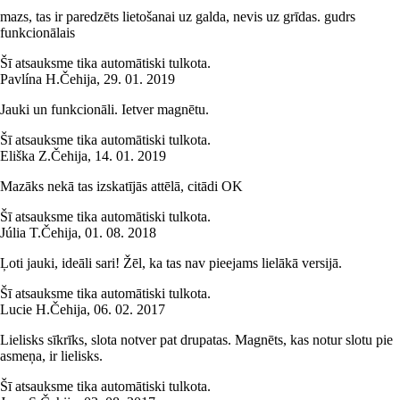
mazs, tas ir paredzēts lietošanai uz galda, nevis uz grīdas. gudrs
funkcionālais
Šī atsauksme tika automātiski tulkota.
Pavlína H.
Čehija
,
29. 01. 2019
Jauki un funkcionāli. Ietver magnētu.
Šī atsauksme tika automātiski tulkota.
Eliška Z.
Čehija
,
14. 01. 2019
Mazāks nekā tas izskatījās attēlā, citādi OK
Šī atsauksme tika automātiski tulkota.
Júlia T.
Čehija
,
01. 08. 2018
Ļoti jauki, ideāli sari! Žēl, ka tas nav pieejams lielākā versijā.
Šī atsauksme tika automātiski tulkota.
Lucie H.
Čehija
,
06. 02. 2017
Lielisks sīkrīks, slota notver pat drupatas. Magnēts, kas notur slotu pie
asmeņa, ir lielisks.
Šī atsauksme tika automātiski tulkota.