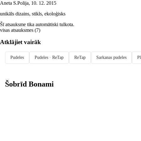
Aneta S.
Polija
,
10. 12. 2015
unikāls dizains, stikls, ekoloģisks
Šī atsauksme tika automātiski tulkota.
visas atsauksmes
(
7
)
Atklājiet vairāk
Pudeles
Pudeles · ReTap
ReTap
Sarkanas pudeles
Pl
Šobrīd Bonami
Summer Sale:
līdz pat 40%
atlaide