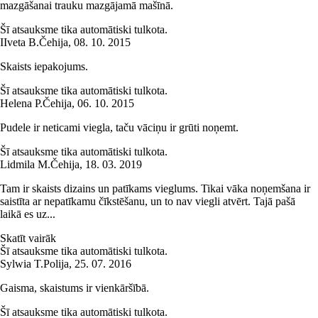
mazgāšanai trauku mazgājamā mašīnā.
Šī atsauksme tika automātiski tulkota.
I
Iveta B.
Čehija
,
08. 10. 2015
Skaists iepakojums.
Šī atsauksme tika automātiski tulkota.
Helena P.
Čehija
,
06. 10. 2015
Pudele ir neticami viegla, taču vāciņu ir grūti noņemt.
Šī atsauksme tika automātiski tulkota.
Lidmila M.
Čehija
,
18. 03. 2019
Tam ir skaists dizains un patīkams vieglums. Tikai vāka noņemšana ir
saistīta ar nepatīkamu čīkstēšanu, un to nav viegli atvērt. Tajā pašā
laikā es uz...
Skatīt vairāk
Šī atsauksme tika automātiski tulkota.
Sylwia T.
Polija
,
25. 07. 2016
Gaisma, skaistums ir vienkāršībā.
Šī atsauksme tika automātiski tulkota.