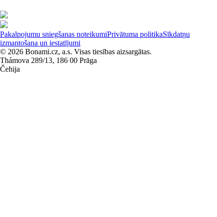
Pakalpojumu sniegšanas noteikumi
Privātuma politika
Sīkdatņu
izmantošana un iestatījumi
© 2026 Bonami.cz, a.s. Visas tiesības aizsargātas.
Thámova 289/13, 186 00 Prāga
Čehija