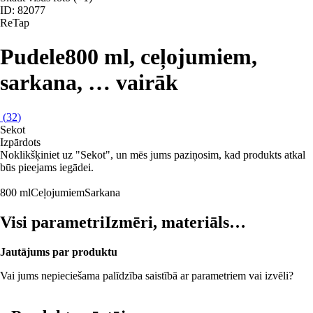
ID: 82077
ReTap
Pudele
800 ml, ceļojumiem,
sarkana
, …
vairāk
(
32
)
Sekot
Izpārdots
Noklikšķiniet uz "Sekot", un mēs jums paziņosim, kad produkts atkal
būs pieejams iegādei.
800 ml
Ceļojumiem
Sarkana
Visi parametri
Izmēri, materiāls…
Jautājums par produktu
Vai jums nepieciešama palīdzība saistībā ar parametriem vai izvēli?