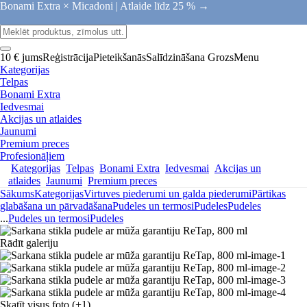
Bonami Extra × Micadoni |
Atlaide līdz 25 % →
10 € jums
Reģistrācija
Pieteikšanās
Salīdzināšana
Grozs
Menu
Kategorijas
Telpas
Bonami Extra
Iedvesmai
Akcijas un atlaides
Jaunumi
Premium preces
Profesionāļiem
Kategorijas
Telpas
Bonami Extra
Iedvesmai
Akcijas un
atlaides
Jaunumi
Premium preces
Sākums
Kategorijas
Virtuves piederumi un galda piederumi
Pārtikas
glabāšana un pārvadāšana
Pudeles un termosi
Pudeles
Pudeles
...
Pudeles un termosi
Pudeles
Rādīt galeriju
Skatīt visus foto
(+1)