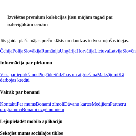
Izvēlētas premium kolekcijas jūsu mājām tagad par
izdevīgākām cenām
Jūs gaida plašs mājas preču klāsts un daudzas iedvesmojošas idejas.
Čehija
Polija
Slovākija
Rumānija
Ungārija
Horvātija
Lietuva
Latvija
Slovēn
Informācija par pirkumu
Viss par iepirkšanos
Piegāde
Sūdzības un atgriešana
Maksājumi
Kā
darbojas kredīti
Vairāk par bonami
Kontakti
Par mums
Bonami zīmoli
Dāvanu kartes
Medijiem
Partneru
programma
Bonami uzņēmumiem
Lejupielādēt mobilo aplikāciju
Sekojiet mums sociālajos tīklos