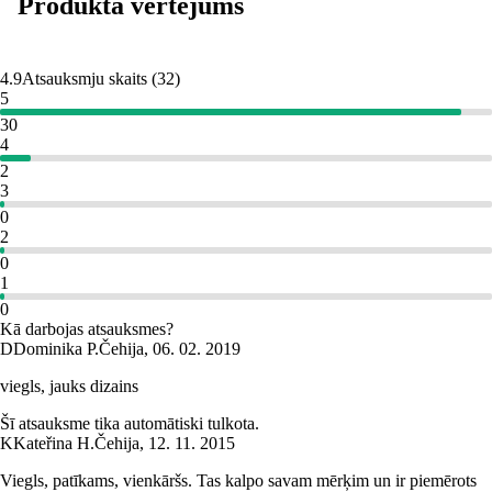
Produkta vērtējums
4.9
Atsauksmju skaits
(
32
)
5
30
4
2
3
0
2
0
1
0
Kā darbojas atsauksmes?
D
Dominika P.
Čehija
,
06. 02. 2019
viegls, jauks dizains
Šī atsauksme tika automātiski tulkota.
K
Kateřina H.
Čehija
,
12. 11. 2015
Viegls, patīkams, vienkāršs. Tas kalpo savam mērķim un ir piemērots