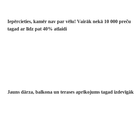
Iepērcieties, kamēr nav par vēlu! Vairāk nekā 10 000 preču
tagad ar līdz pat 40% atlaidi
Dārzs izdevīgāk
Jauns dārza, balkona un terases aprīkojums tagad izdevīgāk
Premium
izdevīgāk