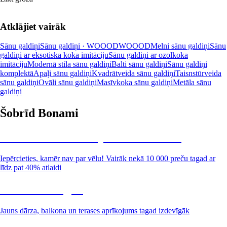
Atklājiet vairāk
Sānu galdiņi
Sānu galdiņi · WOOOD
WOOOD
Melni sānu galdiņi
Sānu
galdiņi ar eksotiska koka imitāciju
Sānu galdiņi ar ozolkoka
imitāciju
Modernā stila sānu galdiņi
Balti sānu galdiņi
Sānu galdiņi
komplektā
Apaļi sānu galdiņi
Kvadrātveida sānu galdiņi
Taisnstūrveida
sānu galdiņi
Ovāli sānu galdiņi
Masīvkoka sānu galdiņi
Metāla sānu
galdiņi
Šobrīd Bonami
Summer Sale: līdz pat 40% atlaide
Iepērcieties, kamēr nav par vēlu! Vairāk nekā 10 000 preču tagad ar
līdz pat 40% atlaidi
Dārzs izdevīgāk
Jauns dārza, balkona un terases aprīkojums tagad izdevīgāk