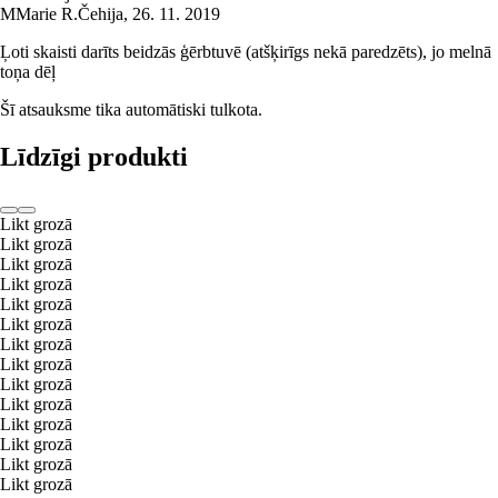
M
Marie R.
Čehija
,
26. 11. 2019
Ļoti skaisti darīts beidzās ģērbtuvē (atšķirīgs nekā paredzēts), jo melnā
toņa dēļ
Šī atsauksme tika automātiski tulkota.
Līdzīgi produkti
Likt grozā
Likt grozā
Likt grozā
Likt grozā
Likt grozā
Likt grozā
Likt grozā
Likt grozā
Likt grozā
Likt grozā
Likt grozā
Likt grozā
Likt grozā
Likt grozā