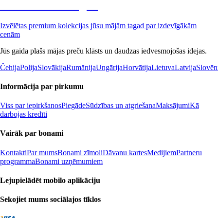
Premium izdevīgāk
Izvēlētas premium kolekcijas jūsu mājām tagad par izdevīgākām
cenām
Jūs gaida plašs mājas preču klāsts un daudzas iedvesmojošas idejas.
Čehija
Polija
Slovākija
Rumānija
Ungārija
Horvātija
Lietuva
Latvija
Slovēn
Informācija par pirkumu
Viss par iepirkšanos
Piegāde
Sūdzības un atgriešana
Maksājumi
Kā
darbojas kredīti
Vairāk par bonami
Kontakti
Par mums
Bonami zīmoli
Dāvanu kartes
Medijiem
Partneru
programma
Bonami uzņēmumiem
Lejupielādēt mobilo aplikāciju
Sekojiet mums sociālajos tīklos