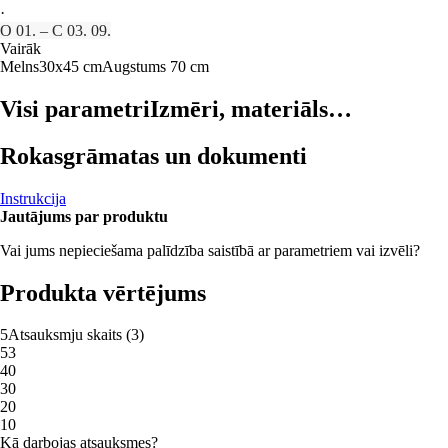
·
O 01. – C 03. 09.
Vairāk
Melns
30x45 cm
Augstums 70 cm
Visi parametri
Izmēri, materiāls…
Rokasgrāmatas un dokumenti
Instrukcija
Jautājums par produktu
Vai jums nepieciešama palīdzība saistībā ar parametriem vai izvēli?
Produkta vērtējums
5
Atsauksmju skaits
(
3
)
5
3
4
0
3
0
2
0
1
0
Kā darbojas atsauksmes?