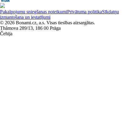
Pakalpojumu sniegšanas noteikumi
Privātuma politika
Sīkdatņu
izmantošana un iestatījumi
© 2026 Bonami.cz, a.s. Visas tiesības aizsargātas.
Thámova 289/13, 186 00 Prāga
Čehija