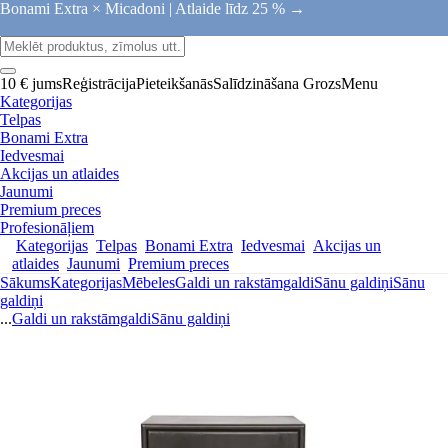
Bonami Extra × Micadoni |
Atlaide līdz 25 % →
10 € jums
Reģistrācija
Pieteikšanās
Salīdzināšana
Grozs
Menu
Kategorijas
Telpas
Bonami Extra
Iedvesmai
Akcijas un atlaides
Jaunumi
Premium preces
Profesionāļiem
Kategorijas
Telpas
Bonami Extra
Iedvesmai
Akcijas un
atlaides
Jaunumi
Premium preces
Sākums
Kategorijas
Mēbeles
Galdi un rakstāmgaldi
Sānu galdiņi
Sānu
galdiņi
...
Galdi un rakstāmgaldi
Sānu galdiņi