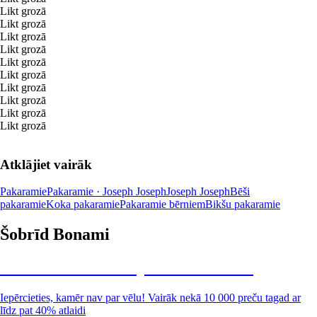
Likt grozā
Likt grozā
Likt grozā
Likt grozā
Likt grozā
Likt grozā
Likt grozā
Likt grozā
Likt grozā
Likt grozā
Atklājiet vairāk
Pakaramie
Pakaramie · Joseph Joseph
Joseph Joseph
Bēši
pakaramie
Koka pakaramie
Pakaramie bērniem
Bikšu pakaramie
Šobrīd Bonami
Summer Sale: līdz pat 40% atlaide
Iepērcieties, kamēr nav par vēlu! Vairāk nekā 10 000 preču tagad ar
līdz pat 40% atlaidi