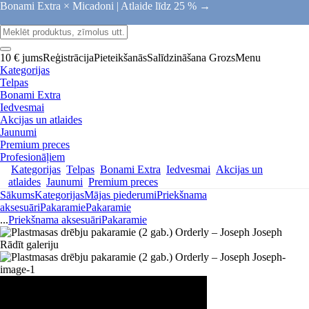
Bonami Extra × Micadoni |
Atlaide līdz 25 % →
10 € jums
Reģistrācija
Pieteikšanās
Salīdzināšana
Grozs
Menu
Kategorijas
Telpas
Bonami Extra
Iedvesmai
Akcijas un atlaides
Jaunumi
Premium preces
Profesionāļiem
Kategorijas
Telpas
Bonami Extra
Iedvesmai
Akcijas un
atlaides
Jaunumi
Premium preces
Sākums
Kategorijas
Mājas piederumi
Priekšnama
aksesuāri
Pakaramie
Pakaramie
...
Priekšnama aksesuāri
Pakaramie
Rādīt galeriju