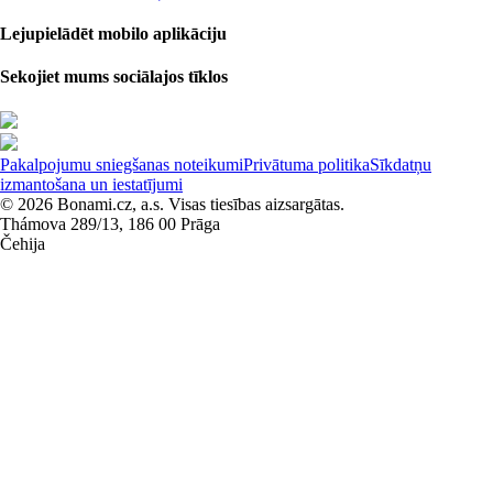
Lejupielādēt mobilo aplikāciju
Sekojiet mums sociālajos tīklos
Pakalpojumu sniegšanas noteikumi
Privātuma politika
Sīkdatņu
izmantošana un iestatījumi
© 2026 Bonami.cz, a.s. Visas tiesības aizsargātas.
Thámova 289/13, 186 00 Prāga
Čehija