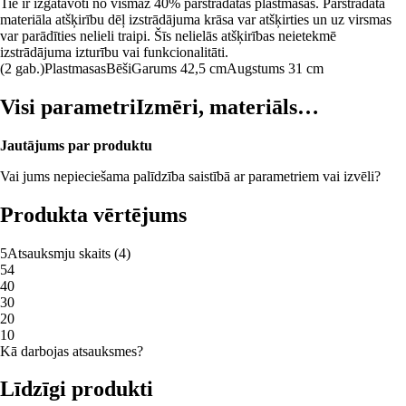
Tie ir izgatavoti no vismaz 40% pārstrādātas plastmasas. Pārstrādātā
materiāla atšķirību dēļ izstrādājuma krāsa var atšķirties un uz virsmas
var parādīties nelieli traipi. Šīs nelielās atšķirības neietekmē
izstrādājuma izturību vai funkcionalitāti.
(2 gab.)
Plastmasas
Bēši
Garums 42,5 cm
Augstums 31 cm
Visi parametri
Izmēri, materiāls…
Jautājums par produktu
Vai jums nepieciešama palīdzība saistībā ar parametriem vai izvēli?
Produkta vērtējums
5
Atsauksmju skaits
(
4
)
5
4
4
0
3
0
2
0
1
0
Kā darbojas atsauksmes?
Līdzīgi produkti