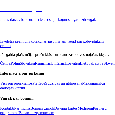
Dārzs izdevīgāk
Jauns dārza, balkona un terases aprīkojums tagad izdevīgāk
Premium izdevīgāk
Izvēlētas premium kolekcijas jūsu mājām tagad par izdevīgākām
cenām
Jūs gaida plašs mājas preču klāsts un daudzas iedvesmojošas idejas.
Čehija
Polija
Slovākija
Rumānija
Ungārija
Horvātija
Lietuva
Latvija
Slovēn
Informācija par pirkumu
Viss par iepirkšanos
Piegāde
Sūdzības un atgriešana
Maksājumi
Kā
darbojas kredīti
Vairāk par bonami
Kontakti
Par mums
Bonami zīmoli
Dāvanu kartes
Medijiem
Partneru
programma
Bonami uzņēmumiem