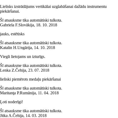
Lielisks izstrādājums vertikālai uzglabāšanai dažādu instrumentu
piekāršanai.
Šī atsauksme tika automātiski tulkota.
Gabriela F.
Slovākija
,
18. 10. 2018
jauks, estētisks
Šī atsauksme tika automātiski tulkota.
Katalin H.
Ungārija
,
14. 10. 2018
Viegli lietojams un izturīgs.
Šī atsauksme tika automātiski tulkota.
Lenka Z.
Čehija
,
23. 07. 2018
lieliski piemērots medaļu piekāršanai
Šī atsauksme tika automātiski tulkota.
Maritanţa P.
Rumānija
,
11. 04. 2018
Ļoti noderīgi!
Šī atsauksme tika automātiski tulkota.
Jitka A.
Čehija
,
14. 03. 2018