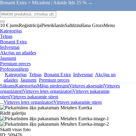
Bonami Extra × Micadoni |
Atlaide līdz 25 % →
10 € jums
Reģistrācija
Pieteikšanās
Salīdzināšana
Grozs
Menu
Kategorijas
Telpas
Bonami Extra
Iedvesmai
Akcijas un atlaides
Jaunumi
Premium preces
Profesionāļiem
Kategorijas
Telpas
Bonami Extra
Iedvesmai
Akcijas un
atlaides
Jaunumi
Premium preces
Sākums
Kategorijas
Mājas piederumi
Virtuves aksesuāri
Virtuves
organizatori
Virtuves letes organizatori
Virtuves pakaramie
stieņi
Virtuves pakaramie stieņi
...
Virtuves letes organizatori
Virtuves pakaramie stieņi
Rādīt galeriju
Skatīt visus foto
ID: 509476