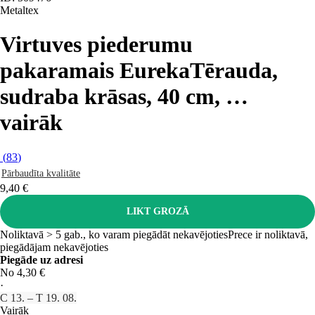
Metaltex
Virtuves piederumu
pakaramais Eureka
Tērauda,
sudraba krāsas, 40 cm
, …
vairāk
(
83
)
Pārbaudīta kvalitāte
9,40 €
LIKT GROZĀ
Noliktavā > 5 gab., ko varam piegādāt nekavējoties
Prece ir noliktavā,
piegādājam nekavējoties
Piegāde uz adresi
No 4,30 €
·
C 13. – T 19. 08.
Vairāk