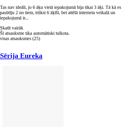
Tas nav ideāli, jo 6 āķu vietā iepakojumā bija tikai 3 āķi. Tā kā es
pasūtīju 2 no tiem, trūkst 6 āķīši, bet attēlā interneta veikalā un
iepakojumā ir...
Skatīt vairāk
Šī atsauksme tika automātiski tulkota.
visas atsauksmes
(
25
)
Sērija Eureka