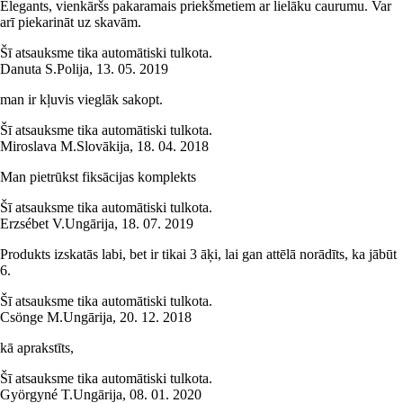
Elegants, vienkāršs pakaramais priekšmetiem ar lielāku caurumu. Var
arī piekarināt uz skavām.
Šī atsauksme tika automātiski tulkota.
Danuta S.
Polija
,
13. 05. 2019
man ir kļuvis vieglāk sakopt.
Šī atsauksme tika automātiski tulkota.
Miroslava M.
Slovākija
,
18. 04. 2018
Man pietrūkst fiksācijas komplekts
Šī atsauksme tika automātiski tulkota.
Erzsébet V.
Ungārija
,
18. 07. 2019
Produkts izskatās labi, bet ir tikai 3 āķi, lai gan attēlā norādīts, ka jābūt
6.
Šī atsauksme tika automātiski tulkota.
Csönge M.
Ungārija
,
20. 12. 2018
kā aprakstīts,
Šī atsauksme tika automātiski tulkota.
Györgyné T.
Ungārija
,
08. 01. 2020