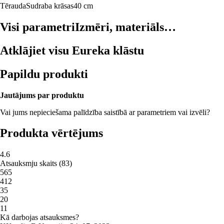
Tērauda
Sudraba krāsas
40 cm
Visi parametri
Izmēri, materiāls…
Atklājiet visu Eureka klāstu
Papildu produkti
Jautājums par produktu
Vai jums nepieciešama palīdzība saistībā ar parametriem vai izvēli?
Produkta vērtējums
4.6
Atsauksmju skaits
(
83
)
5
65
4
12
3
5
2
0
1
1
Kā darbojas atsauksmes?