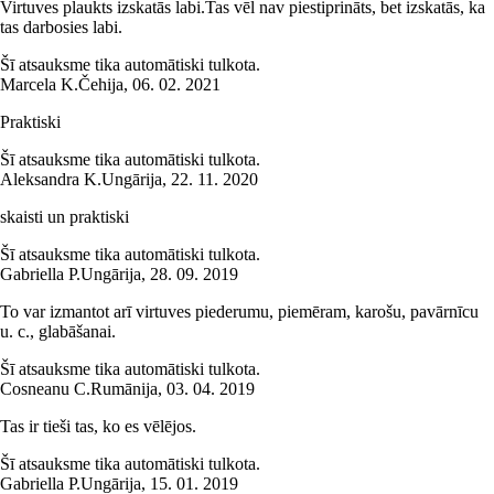
Virtuves plaukts izskatās labi.Tas vēl nav piestiprināts, bet izskatās, ka
tas darbosies labi.
Šī atsauksme tika automātiski tulkota.
Marcela K.
Čehija
,
06. 02. 2021
Praktiski
Šī atsauksme tika automātiski tulkota.
Aleksandra K.
Ungārija
,
22. 11. 2020
skaisti un praktiski
Šī atsauksme tika automātiski tulkota.
Gabriella P.
Ungārija
,
28. 09. 2019
To var izmantot arī virtuves piederumu, piemēram, karošu, pavārnīcu
u. c., glabāšanai.
Šī atsauksme tika automātiski tulkota.
Cosneanu C.
Rumānija
,
03. 04. 2019
Tas ir tieši tas, ko es vēlējos.
Šī atsauksme tika automātiski tulkota.
Gabriella P.
Ungārija
,
15. 01. 2019