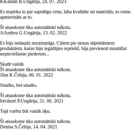
K
Katalin B.
Ungārija
,
24. 07. 2023
Es nopirku to par saprātīgu cenu, laba kvalitāte un materiāls, es esmu
apmierināts ar to.
Šī atsauksme tika automātiski tulkota.
A
Andrea G.
Ungārija
,
13. 02. 2022
Es biju nedaudz neuzmanīgs. Citiem pie sienas stiprināmiem
produktiem, kurus biju iegādājies iepriekš, bija pievienoti montāžai
nepieciešamie piederum...
Skatīt vairāk
Šī atsauksme tika automātiski tulkota.
J
Jan K.
Čehija
,
06. 01. 2022
Smalks, bet smalks.
Šī atsauksme tika automātiski tulkota.
Istvánné P.
Ungārija
,
21. 06. 2021
Tajā varētu būt vairāk āķu.
Šī atsauksme tika automātiski tulkota.
Denisa S.
Čehija
,
14. 04. 2021