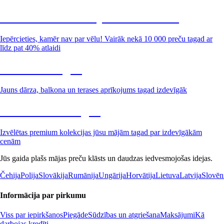
Summer Sale: līdz pat 40% atlaide
Iepērcieties, kamēr nav par vēlu! Vairāk nekā 10 000 preču tagad ar
līdz pat 40% atlaidi
Dārzs izdevīgāk
Jauns dārza, balkona un terases aprīkojums tagad izdevīgāk
Premium izdevīgāk
Izvēlētas premium kolekcijas jūsu mājām tagad par izdevīgākām
cenām
Jūs gaida plašs mājas preču klāsts un daudzas iedvesmojošas idejas.
Čehija
Polija
Slovākija
Rumānija
Ungārija
Horvātija
Lietuva
Latvija
Slovēn
Informācija par pirkumu
Viss par iepirkšanos
Piegāde
Sūdzības un atgriešana
Maksājumi
Kā
darbojas kredīti