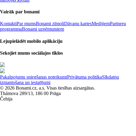
Vairāk par bonami
Kontakti
Par mums
Bonami zīmoli
Dāvanu kartes
Medijiem
Partneru
programma
Bonami uzņēmumiem
Lejupielādēt mobilo aplikāciju
Sekojiet mums sociālajos tīklos
Pakalpojumu sniegšanas noteikumi
Privātuma politika
Sīkdatņu
izmantošana un iestatījumi
© 2026 Bonami.cz, a.s. Visas tiesības aizsargātas.
Thámova 289/13, 186 00 Prāga
Čehija