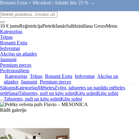
Bonami Extra × Micadoni |
Atlaide līdz 25 % →
10 € jums
Reģistrācija
Pieteikšanās
Salīdzināšana
Grozs
Menu
Kategorijas
Telpas
Bonami Extra
Iedvesmai
Akcijas un atlaides
Jaunumi
Premium preces
Profesionāļiem
Kategorijas
Telpas
Bonami Extra
Iedvesmai
Akcijas un
atlaides
Jaunumi
Premium preces
Sākums
Kategorijas
Mēbeles
Zviļņi, taburetes un papildu mēbeles
sēdēšanai
Taburetes, pufi un kāju soliņi
Kāju soliņi
Kāju soliņi
...
Taburetes, pufi un kāju soliņi
Kāju soliņi
Rādīt galeriju