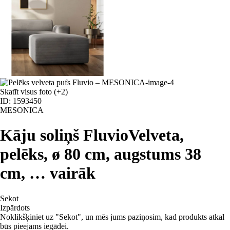
Skatīt visus foto
(+2)
ID: 1593450
MESONICA
Kāju soliņš Fluvio
Velveta,
pelēks, ø 80 cm, augstums 38
cm
, …
vairāk
Sekot
Izpārdots
Noklikšķiniet uz "Sekot", un mēs jums paziņosim, kad produkts atkal
būs pieejams iegādei.