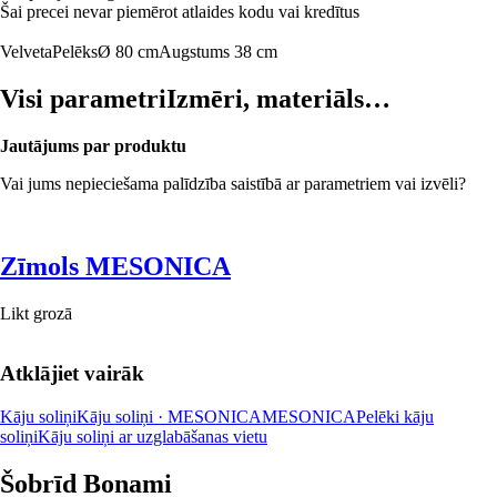
Šai precei nevar piemērot atlaides kodu vai kredītus
Velveta
Pelēks
Ø 80 cm
Augstums 38 cm
Visi parametri
Izmēri, materiāls…
Jautājums par produktu
Vai jums nepieciešama palīdzība saistībā ar parametriem vai izvēli?
Zīmols MESONICA
Likt grozā
Atklājiet vairāk
Kāju soliņi
Kāju soliņi · MESONICA
MESONICA
Pelēki kāju
soliņi
Kāju soliņi ar uzglabāšanas vietu
Šobrīd Bonami