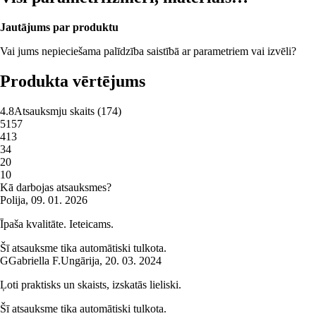
Jautājums par produktu
Vai jums nepieciešama palīdzība saistībā ar parametriem vai izvēli?
Produkta vērtējums
4.8
Atsauksmju skaits
(
174
)
5
157
4
13
3
4
2
0
1
0
Kā darbojas atsauksmes?
Polija
,
09. 01. 2026
Īpaša kvalitāte. Ieteicams.
Šī atsauksme tika automātiski tulkota.
G
Gabriella F.
Ungārija
,
20. 03. 2024
Ļoti praktisks un skaists, izskatās lieliski.
Šī atsauksme tika automātiski tulkota.