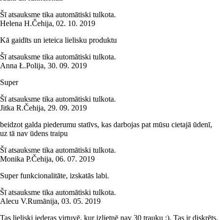
Šī atsauksme tika automātiski tulkota.
Helena H.
Čehija
,
02. 10. 2019
Kā gaidīts un ieteica lielisku produktu
Šī atsauksme tika automātiski tulkota.
Anna Ł.
Polija
,
30. 09. 2019
Super
Šī atsauksme tika automātiski tulkota.
Jitka R.
Čehija
,
29. 09. 2019
beidzot galda piederumu statīvs, kas darbojas pat mūsu cietajā ūdenī,
uz tā nav ūdens traipu
Šī atsauksme tika automātiski tulkota.
Monika P.
Čehija
,
06. 07. 2019
Super funkcionalitāte, izskatās labi.
Šī atsauksme tika automātiski tulkota.
Alecu V.
Rumānija
,
03. 05. 2019
Tas lieliski iederas virtuvē, kur izlietnē nav 30 trauku :). Tas ir diskrēts,