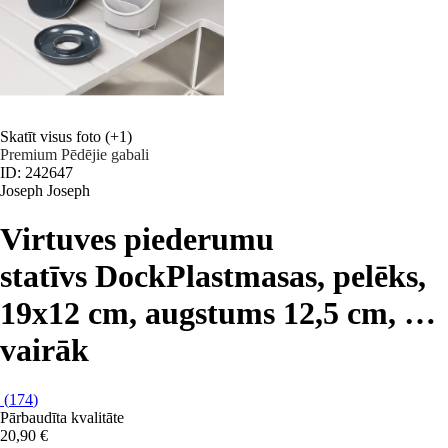
Skatīt visus foto
(+1)
Premium
Pēdējie gabali
ID: 242647
Joseph Joseph
Virtuves piederumu
statīvs Dock
Plastmasas, pelēks,
19x12 cm, augstums 12,5 cm
, …
vairāk
(
174
)
Pārbaudīta kvalitāte
20,90 €