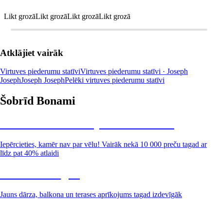
Likt grozā
Likt grozā
Likt grozā
Likt grozā
Atklājiet vairāk
Virtuves piederumu statīvi
Virtuves piederumu statīvi · Joseph
Joseph
Joseph Joseph
Pelēki virtuves piederumu statīvi
Šobrīd Bonami
Summer Sale: līdz pat 40% atlaide
Iepērcieties, kamēr nav par vēlu! Vairāk nekā 10 000 preču tagad ar
līdz pat 40% atlaidi
Dārzs izdevīgāk
Jauns dārza, balkona un terases aprīkojums tagad izdevīgāk
Premium izdevīgāk