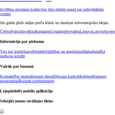
Izvēlētas premium kolekcijas jūsu mājām tagad par izdevīgākām
cenām
Jūs gaida plašs mājas preču klāsts un daudzas iedvesmojošas idejas.
Čehija
Polija
Slovākija
Rumānija
Ungārija
Horvātija
Lietuva
Latvija
Slovēn
Informācija par pirkumu
Viss par iepirkšanos
Piegāde
Sūdzības un atgriešana
Maksājumi
Kā
darbojas kredīti
Vairāk par bonami
Kontakti
Par mums
Bonami zīmoli
Dāvanu kartes
Medijiem
Partneru
programma
Bonami uzņēmumiem
Lejupielādēt mobilo aplikāciju
Sekojiet mums sociālajos tīklos