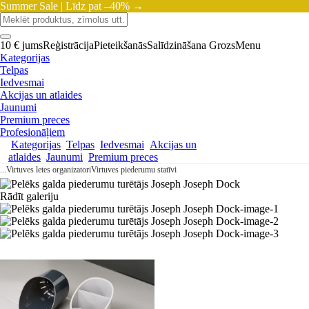
Summer Sale |
Līdz pat –40% →
10 € jums
Reģistrācija
Pieteikšanās
Salīdzināšana
Grozs
Menu
Kategorijas
Telpas
Iedvesmai
Akcijas un atlaides
Jaunumi
Premium preces
Profesionāļiem
Kategorijas
Telpas
Iedvesmai
Akcijas un
atlaides
Jaunumi
Premium preces
...
Virtuves letes organizatori
Virtuves piederumu statīvi
Rādīt galeriju