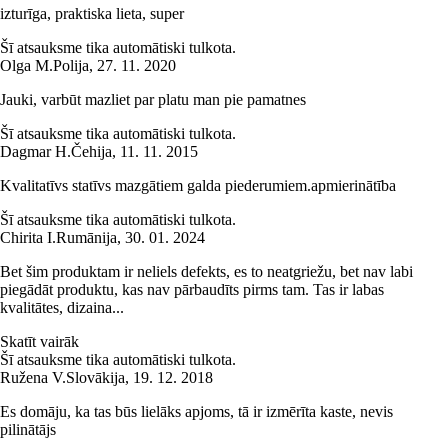
izturīga, praktiska lieta, super
Šī atsauksme tika automātiski tulkota.
Olga M.
Polija
,
27. 11. 2020
Jauki, varbūt mazliet par platu man pie pamatnes
Šī atsauksme tika automātiski tulkota.
Dagmar H.
Čehija
,
11. 11. 2015
Kvalitatīvs statīvs mazgātiem galda piederumiem.apmierinātība
Šī atsauksme tika automātiski tulkota.
Chirita I.
Rumānija
,
30. 01. 2024
Bet šim produktam ir neliels defekts, es to neatgriežu, bet nav labi
piegādāt produktu, kas nav pārbaudīts pirms tam. Tas ir labas
kvalitātes, dizaina...
Skatīt vairāk
Šī atsauksme tika automātiski tulkota.
Ružena V.
Slovākija
,
19. 12. 2018
Es domāju, ka tas būs lielāks apjoms, tā ir izmērīta kaste, nevis
pilinātājs