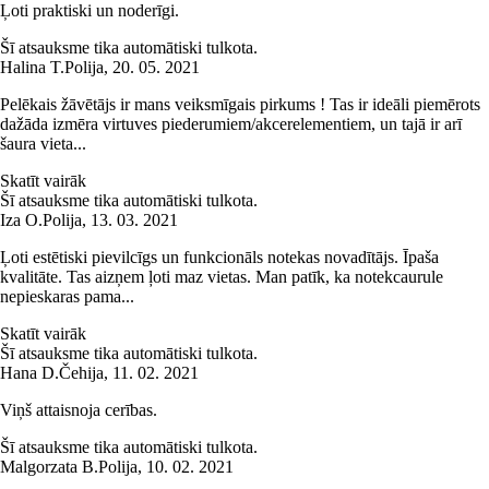
Ļoti praktiski un noderīgi.
Šī atsauksme tika automātiski tulkota.
Halina T.
Polija
,
20. 05. 2021
Pelēkais žāvētājs ir mans veiksmīgais pirkums ! Tas ir ideāli piemērots
dažāda izmēra virtuves piederumiem/akcerelementiem, un tajā ir arī
šaura vieta...
Skatīt vairāk
Šī atsauksme tika automātiski tulkota.
Iza O.
Polija
,
13. 03. 2021
Ļoti estētiski pievilcīgs un funkcionāls notekas novadītājs. Īpaša
kvalitāte. Tas aizņem ļoti maz vietas. Man patīk, ka notekcaurule
nepieskaras pama...
Skatīt vairāk
Šī atsauksme tika automātiski tulkota.
Hana D.
Čehija
,
11. 02. 2021
Viņš attaisnoja cerības.
Šī atsauksme tika automātiski tulkota.
Malgorzata B.
Polija
,
10. 02. 2021