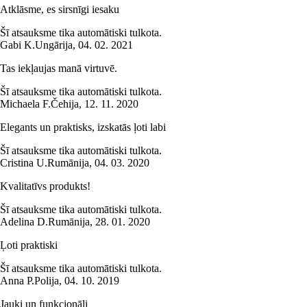
Atklāsme, es sirsnīgi iesaku
Šī atsauksme tika automātiski tulkota.
Gabi K.
Ungārija
,
04. 02. 2021
Tas iekļaujas manā virtuvē.
Šī atsauksme tika automātiski tulkota.
Michaela F.
Čehija
,
12. 11. 2020
Elegants un praktisks, izskatās ļoti labi
Šī atsauksme tika automātiski tulkota.
Cristina U.
Rumānija
,
04. 03. 2020
Kvalitatīvs produkts!
Šī atsauksme tika automātiski tulkota.
Adelina D.
Rumānija
,
28. 01. 2020
Ļoti praktiski
Šī atsauksme tika automātiski tulkota.
Anna P.
Polija
,
04. 10. 2019
Jauki un funkcionāli