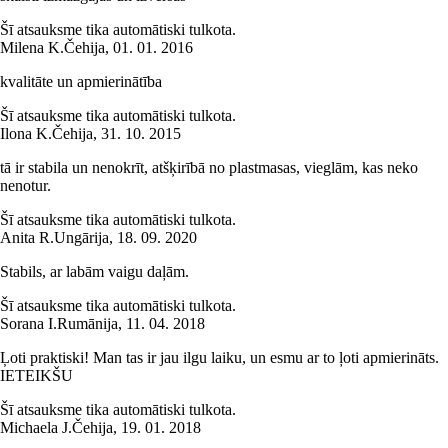
Šī atsauksme tika automātiski tulkota.
Milena K.
Čehija
,
01. 01. 2016
kvalitāte un apmierinātība
Šī atsauksme tika automātiski tulkota.
Ilona K.
Čehija
,
31. 10. 2015
tā ir stabila un nenokrīt, atšķirībā no plastmasas, vieglām, kas neko
nenotur.
Šī atsauksme tika automātiski tulkota.
Anita R.
Ungārija
,
18. 09. 2020
Stabils, ar labām vaigu daļām.
Šī atsauksme tika automātiski tulkota.
Sorana I.
Rumānija
,
11. 04. 2018
Ļoti praktiski! Man tas ir jau ilgu laiku, un esmu ar to ļoti apmierināts.
IETEIKŠU
Šī atsauksme tika automātiski tulkota.
Michaela J.
Čehija
,
19. 01. 2018