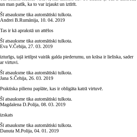
un man patīk, ka to var izjaukt un iztīrīt.
Šī atsauksme tika automātiski tulkota.
Andrei B.
Rumānija
,
10. 04. 2019
Tas ir kā aprakstā un attēlos
Šī atsauksme tika automātiski tulkota.
Eva V.
Čehija
,
27. 03. 2019
izturīgs, tajā ietilpst vairāk galda piederumu, un krāsa ir lieliska, sader
ar virtuvi.
Šī atsauksme tika automātiski tulkota.
Jana S.
Čehija
,
26. 03. 2019
Praktiska pilienu paplāte, kas ir obligāta katrā virtuvē.
Šī atsauksme tika automātiski tulkota.
Magdalena D.
Polija
,
08. 03. 2019
izskats
Šī atsauksme tika automātiski tulkota.
Danuta M.
Polija
,
04. 01. 2019