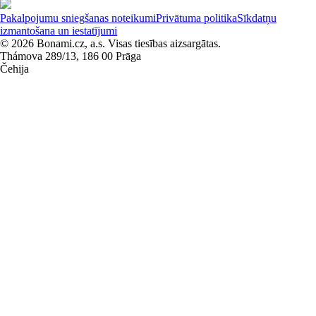
Pakalpojumu sniegšanas noteikumi
Privātuma politika
Sīkdatņu
izmantošana un iestatījumi
© 2026 Bonami.cz, a.s. Visas tiesības aizsargātas.
Thámova 289/13, 186 00 Prāga
Čehija