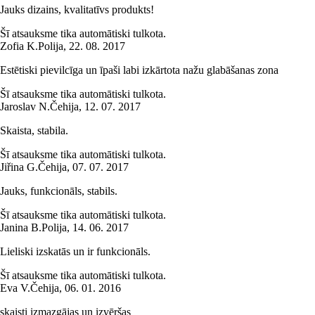
Jauks dizains, kvalitatīvs produkts!
Šī atsauksme tika automātiski tulkota.
Zofia K.
Polija
,
22. 08. 2017
Estētiski pievilcīga un īpaši labi izkārtota nažu glabāšanas zona
Šī atsauksme tika automātiski tulkota.
Jaroslav N.
Čehija
,
12. 07. 2017
Skaista, stabila.
Šī atsauksme tika automātiski tulkota.
Jiřina G.
Čehija
,
07. 07. 2017
Jauks, funkcionāls, stabils.
Šī atsauksme tika automātiski tulkota.
Janina B.
Polija
,
14. 06. 2017
Lieliski izskatās un ir funkcionāls.
Šī atsauksme tika automātiski tulkota.
Eva V.
Čehija
,
06. 01. 2016
skaisti izmazgājas un izvēršas