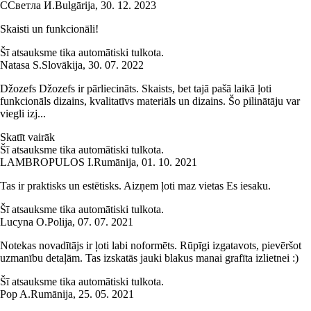
С
Светла И.
Bulgārija
,
30. 12. 2023
Skaisti un funkcionāli!
Šī atsauksme tika automātiski tulkota.
Natasa S.
Slovākija
,
30. 07. 2022
Džozefs Džozefs ir pārliecināts. Skaists, bet tajā pašā laikā ļoti
funkcionāls dizains, kvalitatīvs materiāls un dizains. Šo pilinātāju var
viegli izj...
Skatīt vairāk
Šī atsauksme tika automātiski tulkota.
LAMBROPULOS I.
Rumānija
,
01. 10. 2021
Tas ir praktisks un estētisks. Aizņem ļoti maz vietas Es iesaku.
Šī atsauksme tika automātiski tulkota.
Lucyna O.
Polija
,
07. 07. 2021
Notekas novadītājs ir ļoti labi noformēts. Rūpīgi izgatavots, pievēršot
uzmanību detaļām. Tas izskatās jauki blakus manai grafīta izlietnei :)
Šī atsauksme tika automātiski tulkota.
Pop A.
Rumānija
,
25. 05. 2021