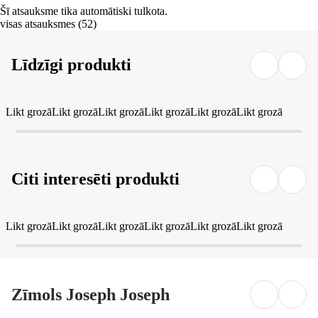
Šī atsauksme tika automātiski tulkota.
visas atsauksmes
(
52
)
Līdzīgi produkti
Likt grozā
Likt grozā
Likt grozā
Likt grozā
Likt grozā
Likt grozā
Citi interesēti produkti
Likt grozā
Likt grozā
Likt grozā
Likt grozā
Likt grozā
Likt grozā
Zīmols Joseph Joseph