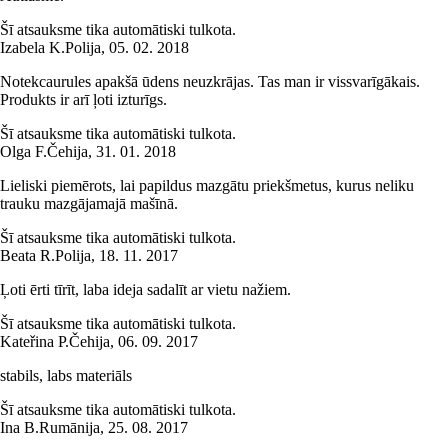
Šī atsauksme tika automātiski tulkota.
Izabela K.
Polija
,
05. 02. 2018
Notekcaurules apakšā ūdens neuzkrājas. Tas man ir vissvarīgākais.
Produkts ir arī ļoti izturīgs.
Šī atsauksme tika automātiski tulkota.
Olga F.
Čehija
,
31. 01. 2018
Lieliski piemērots, lai papildus mazgātu priekšmetus, kurus neliku
trauku mazgājamajā mašīnā.
Šī atsauksme tika automātiski tulkota.
Beata R.
Polija
,
18. 11. 2017
Ļoti ērti tīrīt, laba ideja sadalīt ar vietu nažiem.
Šī atsauksme tika automātiski tulkota.
Kateřina P.
Čehija
,
06. 09. 2017
stabils, labs materiāls
Šī atsauksme tika automātiski tulkota.
Ina B.
Rumānija
,
25. 08. 2017