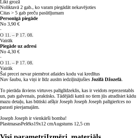
Likt grozā
Noliktavā 2 gab., ko varam piegādāt nekavējoties
Citas > 5 gab preču pasūtījumam
Personīgā piegāde
No 3,90 €
·
O 11. – P 17. 08.
Vairāk
Piegāde uz adresi
No 4,30 €
·
O 11. – P 17. 08.
Vairāk
Šai precei nevar piemērot atlaides kodu vai kredītus
Nav šaubu, ka viņi ir līdz ausīm iedziļinājušies
Jozifā Džozefā
.
To pierāda ikviens virtuves palīglīdzeklis, kas ir veidots reprezentabls
un, pats galvenais, praktisks. Tādējādi katrā no tiem jūs atradīsiet kādu
mazu detaļu, kas būtiski atšķir Joseph Joseph Joseph palīgierīces no
parasti pieejamajām.
Joseph Joseph ir vienkārši bomba!
Plastmasas
Pelēks
19x12 cm
Augstums 12,5 cm
Visi parametri
Izmēri, materiāls…