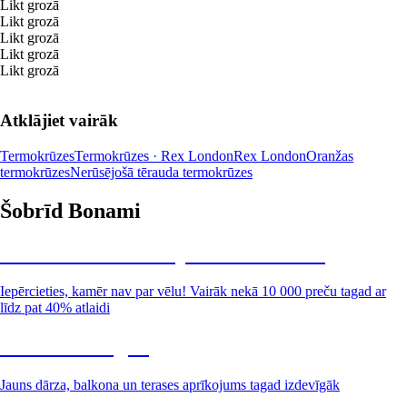
Likt grozā
Likt grozā
Likt grozā
Likt grozā
Likt grozā
Atklājiet vairāk
Termokrūzes
Termokrūzes · Rex London
Rex London
Oranžas
termokrūzes
Nerūsējošā tērauda termokrūzes
Šobrīd Bonami
Summer Sale: līdz pat 40% atlaide
Iepērcieties, kamēr nav par vēlu! Vairāk nekā 10 000 preču tagad ar
līdz pat 40% atlaidi
Dārzs izdevīgāk
Jauns dārza, balkona un terases aprīkojums tagad izdevīgāk