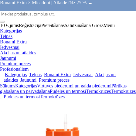
Bonami Extra × Micadoni |
Atlaide līdz 25 % →
10 € jums
Reģistrācija
Pieteikšanās
Salīdzināšana
Grozs
Menu
Kategorijas
Telpas
Bonami Extra
Iedvesmai
Akcijas un atlaides
Jaunumi
Premium preces
Profesionāļiem
Kategorijas
Telpas
Bonami Extra
Iedvesmai
Akcijas un
atlaides
Jaunumi
Premium preces
Sākums
Kategorijas
Virtuves piederumi un galda piederumi
Pārtikas
glabāšana un pārvadāšana
Pudeles un termosi
Termokrūzes
Termokrūzes
...
Pudeles un termosi
Termokrūzes