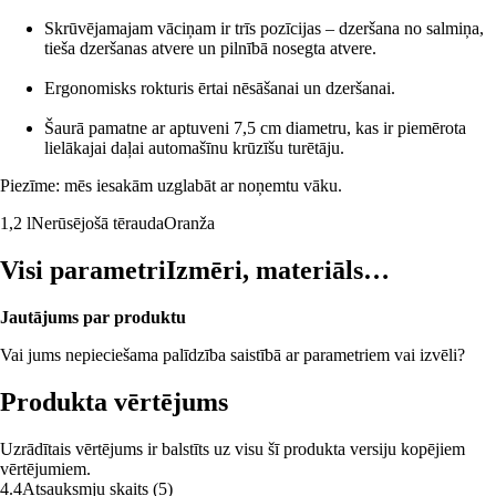
Skrūvējamajam vāciņam ir trīs pozīcijas – dzeršana no salmiņa,
tieša dzeršanas atvere un pilnībā nosegta atvere.
Ergonomisks rokturis ērtai nēsāšanai un dzeršanai.
Šaurā pamatne ar aptuveni 7,5 cm diametru, kas ir piemērota
lielākajai daļai automašīnu krūzīšu turētāju.
Piezīme: mēs iesakām uzglabāt ar noņemtu vāku.
1,2 l
Nerūsējošā tērauda
Oranža
Visi parametri
Izmēri, materiāls…
Jautājums par produktu
Vai jums nepieciešama palīdzība saistībā ar parametriem vai izvēli?
Produkta vērtējums
Uzrādītais vērtējums ir balstīts uz visu šī produkta versiju kopējiem
vērtējumiem.
4.4
Atsauksmju skaits
(
5
)