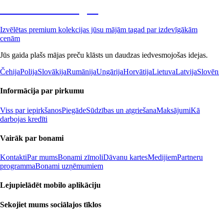
Premium izdevīgāk
Izvēlētas premium kolekcijas jūsu mājām tagad par izdevīgākām
cenām
Jūs gaida plašs mājas preču klāsts un daudzas iedvesmojošas idejas.
Čehija
Polija
Slovākija
Rumānija
Ungārija
Horvātija
Lietuva
Latvija
Slovēn
Informācija par pirkumu
Viss par iepirkšanos
Piegāde
Sūdzības un atgriešana
Maksājumi
Kā
darbojas kredīti
Vairāk par bonami
Kontakti
Par mums
Bonami zīmoli
Dāvanu kartes
Medijiem
Partneru
programma
Bonami uzņēmumiem
Lejupielādēt mobilo aplikāciju
Sekojiet mums sociālajos tīklos