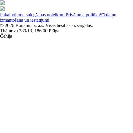
Pakalpojumu sniegšanas noteikumi
Privātuma politika
Sīkdatņu
izmantošana un iestatījumi
© 2026 Bonami.cz, a.s. Visas tiesības aizsargātas.
Thámova 289/13, 186 00 Prāga
Čehija