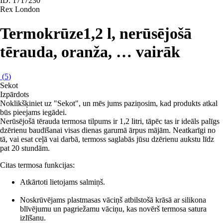
ID: 1717230
Rex London
Termokrūze
1,2 l, nerūsējošā
tērauda, oranža
, …
vairāk
(
5
)
Sekot
Izpārdots
Noklikšķiniet uz "Sekot", un mēs jums paziņosim, kad produkts atkal
būs pieejams iegādei.
Nerūsējošā tērauda termosa tilpums ir 1,2 litri, tāpēc tas ir ideāls palīgs
dzērienu baudīšanai visas dienas garumā ārpus mājām. Neatkarīgi no
tā, vai esat ceļā vai darbā, termoss saglabās jūsu dzērienu aukstu līdz
pat 20 stundām.
Citas termosa funkcijas:
Atkārtoti lietojams salmiņš.
Noskrūvējams plastmasas vāciņš atbilstošā krāsā ar silikona
blīvējumu un pagriežamu vāciņu, kas novērš termosa satura
izlīšanu.