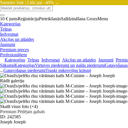
Summer Sale |
Līdz pat –40% →
10 € jums
Reģistrācija
Pieteikšanās
Salīdzināšana
Grozs
Menu
Kategorijas
Telpas
Iedvesmai
Akcijas un atlaides
Jaunumi
Premium preces
Profesionāļiem
Kategorijas
Telpas
Iedvesmai
Akcijas un atlaides
Jaunumi
Premi
Sākums
Kategorijas
Virtuves piederumi un galda piederumi
Gatavošanas
...
Gatavošanas piederumi
Trauki mikroviļņu krāsnij
Rādīt galeriju
Skatīt visus foto
(+4)
Premium
Pēdējais gabals
ID: 242585
Joseph Joseph