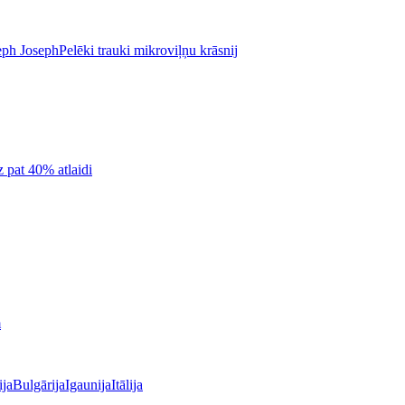
eph Joseph
Pelēki trauki mikroviļņu krāsnij
z pat 40% atlaidi
m
ija
Bulgārija
Igaunija
Itālija