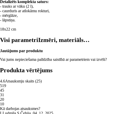
Detalizēts komplekta saturs:
- trauks ar vāku (2 l),
- caurduris ar atlokāmu rokturi,
- mērglāze,
- lāpstiņa.
18x22 cm
Visi parametri
Izmēri, materiāls…
Jautājums par produktu
Vai jums nepieciešama palīdzība saistībā ar parametriem vai izvēli?
Produkta vērtējums
4.6
Atsauksmju skaits
(
25
)
5
19
4
5
3
1
2
0
1
0
Kā darbojas atsauksmes?
L
Ludmila S.
Čehija
,
04. 12. 2025