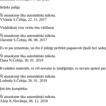
lielisks palīgs
Šī atsauksme tika automātiski tulkota.
V
Vanda S.
Čehija
,
22. 11. 2017
Vislabākais visu veidu rīsu vārīšanai
Šī atsauksme tika automātiski tulkota.
J
Jaromír S.
Čehija
,
06. 08. 2017
Es to jau izmantoju, un rīsi ir pilnīgi perfekti pagatavoti (īpaši bez sad
Šī atsauksme tika automātiski tulkota.
Dana N.
Čehija
,
30. 01. 2019
Kvalitātes materiāls, es vēl neesmu to izmēģinājis, es nevaru spriest par 
Šī atsauksme tika automātiski tulkota.
Ludmila S.
Čehija
,
26. 01. 2019
ļoti ērts komplekts
Šī atsauksme tika automātiski tulkota.
Alojz K.
Slovākija
,
06. 12. 2018