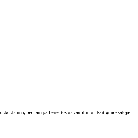
īsu daudzumu, pēc tam pārberiet tos uz caurduri un kārtīgi noskalojiet.