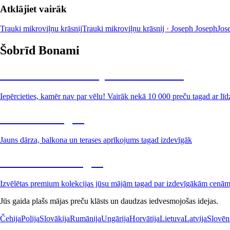
Atklājiet vairāk
Trauki mikroviļņu krāsnij
Trauki mikroviļņu krāsnij · Joseph Joseph
Jos
Šobrīd Bonami
Summer Sale: līdz pat 40% atlaide
Iepērcieties, kamēr nav par vēlu! Vairāk nekā 10 000 preču tagad ar līd
Dārzs izdevīgāk
Jauns dārza, balkona un terases aprīkojums tagad izdevīgāk
Premium izdevīgāk
Izvēlētas premium kolekcijas jūsu mājām tagad par izdevīgākām cenā
Jūs gaida plašs mājas preču klāsts un daudzas iedvesmojošas idejas.
Čehija
Polija
Slovākija
Rumānija
Ungārija
Horvātija
Lietuva
Latvija
Slovēn