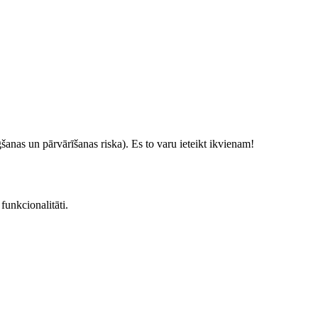
egšanas un pārvārīšanas riska). Es to varu ieteikt ikvienam!
funkcionalitāti.