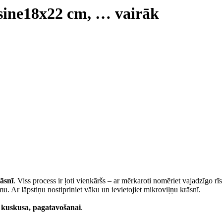
sine
18x22 cm
, …
vairāk
āsnī
. Viss process ir ļoti vienkāršs – ar mērkaroti nomēriet vajadzīgo r
u. Ar lāpstiņu nostipriniet vāku un ievietojiet mikroviļņu krāsnī.
 kuskusa, pagatavošanai
.