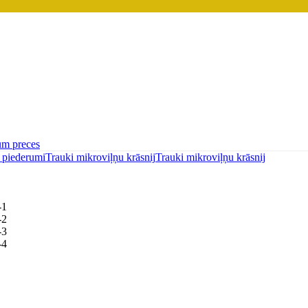
um preces
 piederumi
Trauki mikroviļņu krāsnij
Trauki mikroviļņu krāsnij