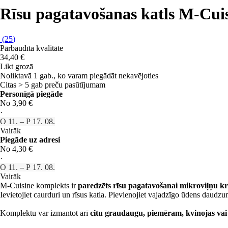
Rīsu pagatavošanas katls M-Cui
(
25
)
Pārbaudīta kvalitāte
34,40 €
Likt grozā
Noliktavā 1 gab., ko varam piegādāt nekavējoties
Citas > 5 gab preču pasūtījumam
Personīgā piegāde
No 3,90 €
·
O 11. – P 17. 08.
Vairāk
Piegāde uz adresi
No 4,30 €
·
O 11. – P 17. 08.
Vairāk
M-Cuisine komplekts ir
paredzēts rīsu pagatavošanai mikroviļņu kr
Ievietojiet caurduri un rīsus katla. Pievienojiet vajadzīgo ūdens daudzum
Komplektu var izmantot arī
citu graudaugu, piemēram, kvinojas vai