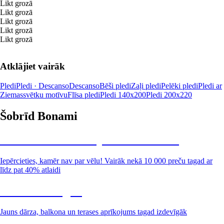
Likt grozā
Likt grozā
Likt grozā
Likt grozā
Likt grozā
Atklājiet vairāk
Pledi
Pledi · Descanso
Descanso
Bēši pledi
Zaļi pledi
Pelēki pledi
Pledi ar
Ziemassvētku motīvu
Flīsa pledi
Pledi 140x200
Pledi 200x220
Šobrīd Bonami
Summer Sale: līdz pat 40% atlaide
Iepērcieties, kamēr nav par vēlu! Vairāk nekā 10 000 preču tagad ar
līdz pat 40% atlaidi
Dārzs izdevīgāk
Jauns dārza, balkona un terases aprīkojums tagad izdevīgāk