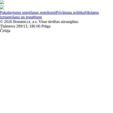
Pakalpojumu sniegšanas noteikumi
Privātuma politika
Sīkdatņu
izmantošana un iestatījumi
© 2026 Bonami.cz, a.s. Visas tiesības aizsargātas.
Thámova 289/13, 186 00 Prāga
Čehija