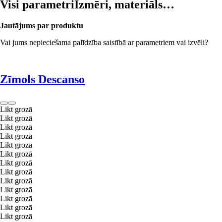
Visi parametri
Izmēri, materiāls…
Jautājums par produktu
Vai jums nepieciešama palīdzība saistībā ar parametriem vai izvēli?
Zīmols Descanso
Likt grozā
Likt grozā
Likt grozā
Likt grozā
Likt grozā
Likt grozā
Likt grozā
Likt grozā
Likt grozā
Likt grozā
Likt grozā
Likt grozā
Likt grozā