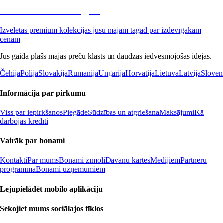
Premium izdevīgāk
Izvēlētas premium kolekcijas jūsu mājām tagad par izdevīgākām
cenām
Jūs gaida plašs mājas preču klāsts un daudzas iedvesmojošas idejas.
Čehija
Polija
Slovākija
Rumānija
Ungārija
Horvātija
Lietuva
Latvija
Slovēn
Informācija par pirkumu
Viss par iepirkšanos
Piegāde
Sūdzības un atgriešana
Maksājumi
Kā
darbojas kredīti
Vairāk par bonami
Kontakti
Par mums
Bonami zīmoli
Dāvanu kartes
Medijiem
Partneru
programma
Bonami uzņēmumiem
Lejupielādēt mobilo aplikāciju
Sekojiet mums sociālajos tīklos