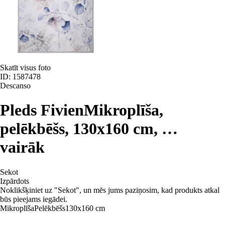
Skatīt visus foto
ID: 1587478
Descanso
Pleds Fivien
Mikroplīša,
pelēkbēšs, 130x160 cm
, …
vairāk
Sekot
Izpārdots
Noklikšķiniet uz "Sekot", un mēs jums paziņosim, kad produkts atkal
būs pieejams iegādei.
Mikroplīša
Pelēkbēšs
130x160 cm