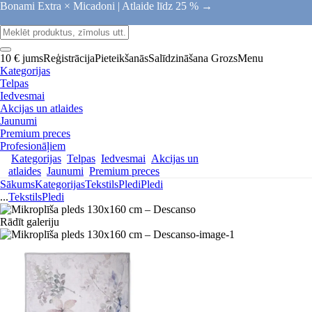
Bonami Extra × Micadoni |
Atlaide līdz 25 % →
10 € jums
Reģistrācija
Pieteikšanās
Salīdzināšana
Grozs
Menu
Kategorijas
Telpas
Iedvesmai
Akcijas un atlaides
Jaunumi
Premium preces
Profesionāļiem
Kategorijas
Telpas
Iedvesmai
Akcijas un
atlaides
Jaunumi
Premium preces
Sākums
Kategorijas
Tekstils
Pledi
Pledi
...
Tekstils
Pledi
Rādīt galeriju