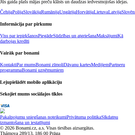
Jūs gaida plašs mājas preču klāsts un daudzas iedvesmojošas idejas.
Čehija
Polija
Slovākija
Rumānija
Ungārija
Horvātija
Lietuva
Latvija
Slovēn
Informācija par pirkumu
Viss par iepirkšanos
Piegāde
Sūdzības un atgriešana
Maksājumi
Kā
darbojas kredīti
Vairāk par bonami
Kontakti
Par mums
Bonami zīmoli
Dāvanu kartes
Medijiem
Partneru
programma
Bonami uzņēmumiem
Lejupielādēt mobilo aplikāciju
Sekojiet mums sociālajos tīklos
Pakalpojumu sniegšanas noteikumi
Privātuma politika
Sīkdatņu
izmantošana un iestatījumi
© 2026 Bonami.cz, a.s. Visas tiesības aizsargātas.
Thámova 289/13, 186 00 Prāga