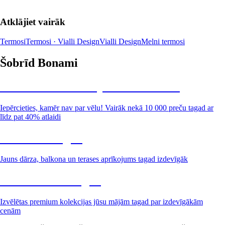
Atklājiet vairāk
Termosi
Termosi · Vialli Design
Vialli Design
Melni termosi
Šobrīd Bonami
Summer Sale: līdz pat 40% atlaide
Iepērcieties, kamēr nav par vēlu! Vairāk nekā 10 000 preču tagad ar
līdz pat 40% atlaidi
Dārzs izdevīgāk
Jauns dārza, balkona un terases aprīkojums tagad izdevīgāk
Premium izdevīgāk
Izvēlētas premium kolekcijas jūsu mājām tagad par izdevīgākām
cenām