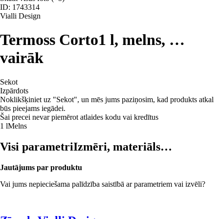
ID: 1743314
Vialli Design
Termoss Corto
1 l, melns
, …
vairāk
Sekot
Izpārdots
Noklikšķiniet uz "Sekot", un mēs jums paziņosim, kad produkts atkal
būs pieejams iegādei.
Šai precei nevar piemērot atlaides kodu vai kredītus
1 l
Melns
Visi parametri
Izmēri, materiāls…
Jautājums par produktu
Vai jums nepieciešama palīdzība saistībā ar parametriem vai izvēli?