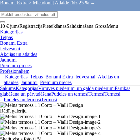
Bonami Extra × Micadoni |
Atlaide līdz 25 % →
10 € jums
Reģistrācija
Pieteikšanās
Salīdzināšana
Grozs
Menu
Kategorijas
Telpas
Bonami Extra
Iedvesmai
Akcijas un atlaides
Jaunumi
Premium preces
Profesionāļiem
Kategorijas
Telpas
Bonami Extra
Iedvesmai
Akcijas un
atlaides
Jaunumi
Premium preces
Sākums
Kategorijas
Virtuves piederumi un galda piederumi
Pārtikas
glabāšana un pārvadāšana
Pudeles un termosi
Termosi
Termosi
...
Pudeles un termosi
Termosi
Rādīt galeriju
Skatīt visus foto
(+5)