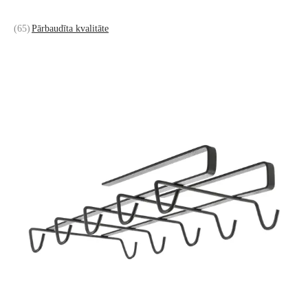
(
65
)
Pārbaudīta kvalitāte