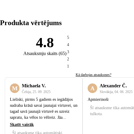
Produkta vērtējums
4.8
5
4
3
Atsauksmju skaits
(
65
)
2
1
Kā darbojas atsauksmes?
Michaela V.
Alexander Č.
M
A
Čehija
,
25. 09. 2025
Slovākija
,
04. 06. 2025
Lieliski, pirms 5 gadiem es iegādājos
Apmierinoši
sudraba krāsā savai jaunajai virtuvei, un
Šī atsauksme tika automāt
tagad savā jaunajā virtuvē es uzreiz
tulkota.
sapratu, ka vēlos to vēlreiz. Jāa...
Skatīt vairāk
Šī atsauksme tika automātiski