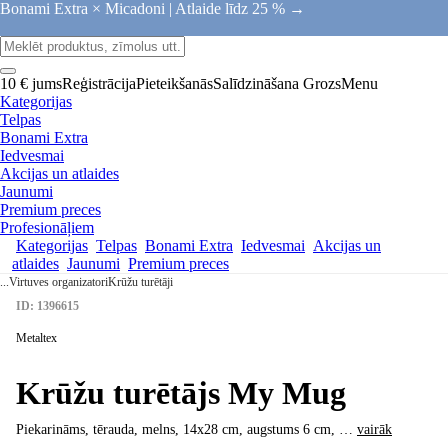
Bonami Extra × Micadoni |
Atlaide līdz 25 % →
10 € jums
Reģistrācija
Pieteikšanās
Salīdzināšana
Grozs
Menu
Kategorijas
Telpas
Bonami Extra
Iedvesmai
Akcijas un atlaides
Jaunumi
Premium preces
Profesionāļiem
Kategorijas
Telpas
Bonami Extra
Iedvesmai
Akcijas un
atlaides
Jaunumi
Premium preces
...
Virtuves organizatori
Krūžu turētāji
ID: 1396615
Metaltex
Krūžu turētājs My Mug
Piekarināms, tērauda, melns, 14x28 cm, augstums 6 cm
, …
vairāk