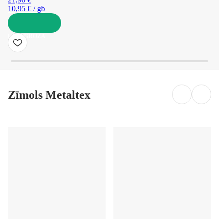
10,95 € / gb
LIKT GROZĀ
Zīmols Metaltex