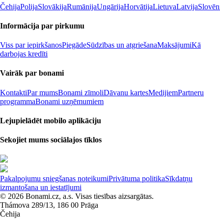
Čehija
Polija
Slovākija
Rumānija
Ungārija
Horvātija
Lietuva
Latvija
Slovēn
Informācija par pirkumu
Viss par iepirkšanos
Piegāde
Sūdzības un atgriešana
Maksājumi
Kā
darbojas kredīti
Vairāk par bonami
Kontakti
Par mums
Bonami zīmoli
Dāvanu kartes
Medijiem
Partneru
programma
Bonami uzņēmumiem
Lejupielādēt mobilo aplikāciju
Sekojiet mums sociālajos tīklos
Pakalpojumu sniegšanas noteikumi
Privātuma politika
Sīkdatņu
izmantošana un iestatījumi
© 2026 Bonami.cz, a.s. Visas tiesības aizsargātas.
Thámova 289/13, 186 00 Prāga
Čehija