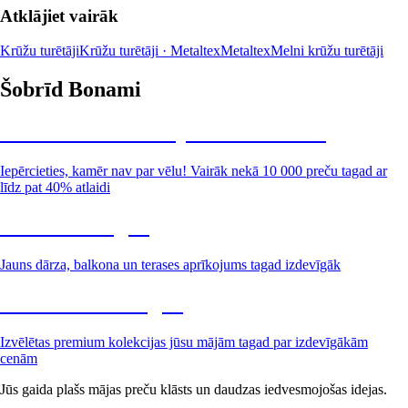
Atklājiet vairāk
Krūžu turētāji
Krūžu turētāji · Metaltex
Metaltex
Melni krūžu turētāji
Šobrīd Bonami
Summer Sale: līdz pat 40% atlaide
Iepērcieties, kamēr nav par vēlu! Vairāk nekā 10 000 preču tagad ar
līdz pat 40% atlaidi
Dārzs izdevīgāk
Jauns dārza, balkona un terases aprīkojums tagad izdevīgāk
Premium izdevīgāk
Izvēlētas premium kolekcijas jūsu mājām tagad par izdevīgākām
cenām
Jūs gaida plašs mājas preču klāsts un daudzas iedvesmojošas idejas.