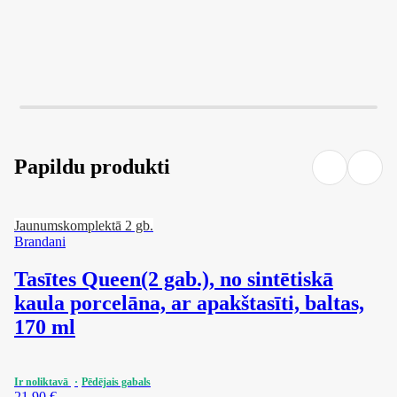
Papildu produkti
Jaunums
komplektā 2 gb.
Brandani
Tasītes Queen
(2 gab.), no sintētiskā
kaula porcelāna, ar apakštasīti, baltas,
170 ml
Ir noliktavā
Pēdējais gabals
21,90 €