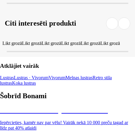
Citi interesēti produkti
Likt grozā
Likt grozā
Likt grozā
Likt grozā
Likt grozā
Likt grozā
Atklājiet vairāk
Lustras
Lustras · Vivorum
Vivorum
Melnas lustras
Retro stila
lustras
Koka lustras
Šobrīd Bonami
Summer Sale: līdz pat 40% atlaide
Iepērcieties, kamēr nav par vēlu! Vairāk nekā 10 000 preču tagad ar
līdz pat 40% atlaidi