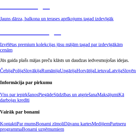
Dārzs izdevīgāk
Jauns dārza, balkona un terases aprīkojums tagad izdevīgāk
Premium izdevīgāk
Izvēlētas premium kolekcijas jūsu mājām tagad par izdevīgākām
cenām
Jūs gaida plašs mājas preču klāsts un daudzas iedvesmojošas idejas.
Čehija
Polija
Slovākija
Rumānija
Ungārija
Horvātija
Lietuva
Latvija
Slovēn
Informācija par pirkumu
Viss par iepirkšanos
Piegāde
Sūdzības un atgriešana
Maksājumi
Kā
darbojas kredīti
Vairāk par bonami
Kontakti
Par mums
Bonami zīmoli
Dāvanu kartes
Medijiem
Partneru
programma
Bonami uzņēmumiem