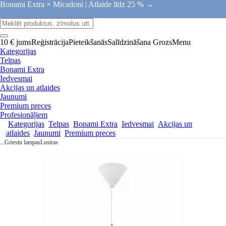
Bonami Extra × Micadoni |
Atlaide līdz 25 % →
10 € jums
Reģistrācija
Pieteikšanās
Salīdzināšana
Grozs
Menu
Kategorijas
Telpas
Bonami Extra
Iedvesmai
Akcijas un atlaides
Jaunumi
Premium preces
Profesionāļiem
Kategorijas
Telpas
Bonami Extra
Iedvesmai
Akcijas un
atlaides
Jaunumi
Premium preces
...
Griestu lampas
Lustras