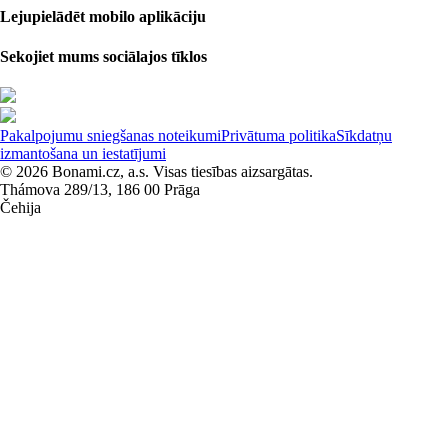
Lejupielādēt mobilo aplikāciju
Sekojiet mums sociālajos tīklos
Pakalpojumu sniegšanas noteikumi
Privātuma politika
Sīkdatņu
izmantošana un iestatījumi
© 2026 Bonami.cz, a.s. Visas tiesības aizsargātas.
Thámova 289/13, 186 00 Prāga
Čehija