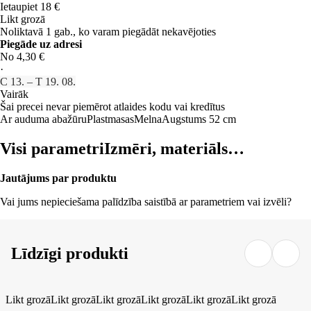
Ietaupiet 18 €
Likt grozā
Noliktavā 1 gab., ko varam piegādāt nekavējoties
Piegāde uz adresi
No 4,30 €
·
C 13. – T 19. 08.
Vairāk
Šai precei nevar piemērot atlaides kodu vai kredītus
Ar auduma abažūru
Plastmasas
Melna
Augstums 52 cm
Visi parametri
Izmēri, materiāls…
Jautājums par produktu
Vai jums nepieciešama palīdzība saistībā ar parametriem vai izvēli?
Līdzīgi produkti
Likt grozā
Likt grozā
Likt grozā
Likt grozā
Likt grozā
Likt grozā