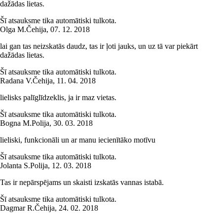
dažādas lietas.
Šī atsauksme tika automātiski tulkota.
Olga M.
Čehija
,
07. 12. 2018
lai gan tas neizskatās daudz, tas ir ļoti jauks, un uz tā var piekārt
dažādas lietas.
Šī atsauksme tika automātiski tulkota.
Radana V.
Čehija
,
11. 04. 2018
lielisks palīglīdzeklis, ja ir maz vietas.
Šī atsauksme tika automātiski tulkota.
Bogna M.
Polija
,
30. 03. 2018
lieliski, funkcionāli un ar manu iecienītāko motīvu
Šī atsauksme tika automātiski tulkota.
Jolanta S.
Polija
,
12. 03. 2018
Tas ir nepārspējams un skaisti izskatās vannas istabā.
Šī atsauksme tika automātiski tulkota.
Dagmar R.
Čehija
,
24. 02. 2018