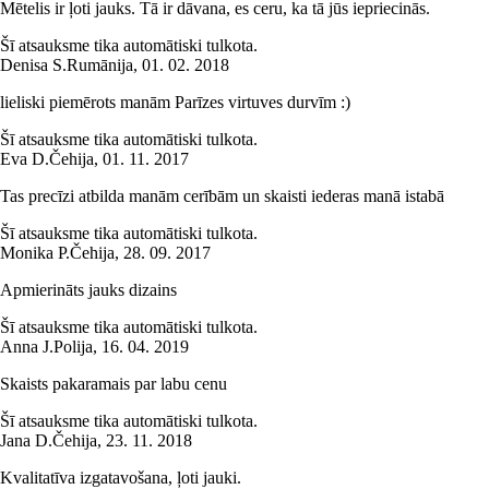
Mētelis ir ļoti jauks. Tā ir dāvana, es ceru, ka tā jūs iepriecinās.
Šī atsauksme tika automātiski tulkota.
Denisa S.
Rumānija
,
01. 02. 2018
lieliski piemērots manām Parīzes virtuves durvīm :)
Šī atsauksme tika automātiski tulkota.
Eva D.
Čehija
,
01. 11. 2017
Tas precīzi atbilda manām cerībām un skaisti iederas manā istabā
Šī atsauksme tika automātiski tulkota.
Monika P.
Čehija
,
28. 09. 2017
Apmierināts jauks dizains
Šī atsauksme tika automātiski tulkota.
Anna J.
Polija
,
16. 04. 2019
Skaists pakaramais par labu cenu
Šī atsauksme tika automātiski tulkota.
Jana D.
Čehija
,
23. 11. 2018
Kvalitatīva izgatavošana, ļoti jauki.