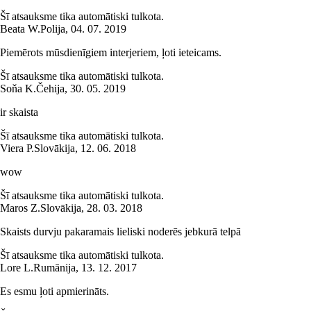
Šī atsauksme tika automātiski tulkota.
Beata W.
Polija
,
04. 07. 2019
Piemērots mūsdienīgiem interjeriem, ļoti ieteicams.
Šī atsauksme tika automātiski tulkota.
Soňa K.
Čehija
,
30. 05. 2019
ir skaista
Šī atsauksme tika automātiski tulkota.
Viera P.
Slovākija
,
12. 06. 2018
wow
Šī atsauksme tika automātiski tulkota.
Maros Z.
Slovākija
,
28. 03. 2018
Skaists durvju pakaramais lieliski noderēs jebkurā telpā
Šī atsauksme tika automātiski tulkota.
Lore L.
Rumānija
,
13. 12. 2017
Es esmu ļoti apmierināts.