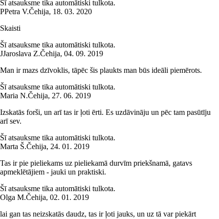
Šī atsauksme tika automātiski tulkota.
P
Petra V.
Čehija
,
18. 03. 2020
Skaisti
Šī atsauksme tika automātiski tulkota.
J
Jaroslava Z.
Čehija
,
04. 09. 2019
Man ir mazs dzīvoklis, tāpēc šis plaukts man būs ideāli piemērots.
Šī atsauksme tika automātiski tulkota.
Maria N.
Čehija
,
27. 06. 2019
Izskatās forši, un arī tas ir ļoti ērti. Es uzdāvināju un pēc tam pasūtīju
arī sev.
Šī atsauksme tika automātiski tulkota.
Marta Š.
Čehija
,
24. 01. 2019
Tas ir pie pieliekams uz pieliekamā durvīm priekšnamā, gatavs
apmeklētājiem - jauki un praktiski.
Šī atsauksme tika automātiski tulkota.
Olga M.
Čehija
,
02. 01. 2019
lai gan tas neizskatās daudz, tas ir ļoti jauks, un uz tā var piekārt