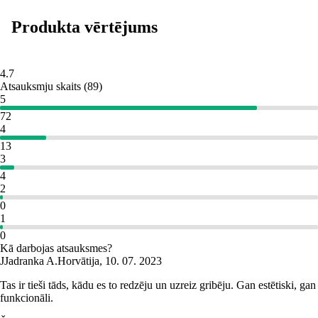
Produkta vērtējums
4.7
Atsauksmju skaits
(
89
)
5
72
4
13
3
4
2
0
1
0
Kā darbojas atsauksmes?
J
Jadranka A.
Horvātija
,
10. 07. 2023
Tas ir tieši tāds, kādu es to redzēju un uzreiz gribēju. Gan estētiski, gan
funkcionāli.