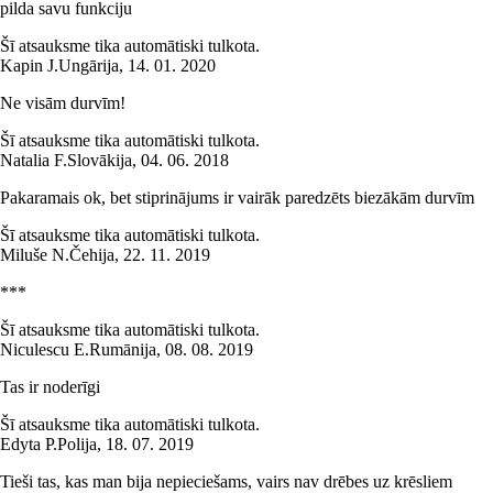
pilda savu funkciju
Šī atsauksme tika automātiski tulkota.
Kapin J.
Ungārija
,
14. 01. 2020
Ne visām durvīm!
Šī atsauksme tika automātiski tulkota.
Natalia F.
Slovākija
,
04. 06. 2018
Pakaramais ok, bet stiprinājums ir vairāk paredzēts biezākām durvīm
Šī atsauksme tika automātiski tulkota.
Miluše N.
Čehija
,
22. 11. 2019
***
Šī atsauksme tika automātiski tulkota.
Niculescu E.
Rumānija
,
08. 08. 2019
Tas ir noderīgi
Šī atsauksme tika automātiski tulkota.
Edyta P.
Polija
,
18. 07. 2019
Tieši tas, kas man bija nepieciešams, vairs nav drēbes uz krēsliem