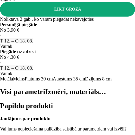
LIKT GROZĀ
Noliktavā 2 gab., ko varam piegādāt nekavējoties
Personīgā piegāde
No 3,90 €
·
T 12. – O 18. 08.
Vairāk
Piegāde uz adresi
No 4,30 €
·
T 12. – O 18. 08.
Vairāk
Metāla
Melns
Platums 30 cm
Augstums 35 cm
Dziļums 8 cm
Visi parametri
Izmēri, materiāls…
Papildu produkti
Jautājums par produktu
Vai jums nepieciešama palīdzība saistībā ar parametriem vai izvēli?