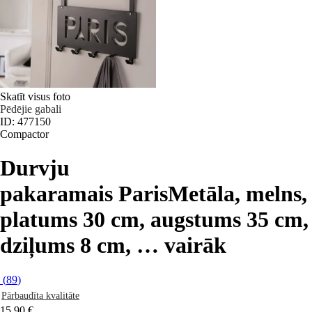
Skatīt visus foto
Pēdējie gabali
ID: 477150
Compactor
Durvju
pakaramais Paris
Metāla, melns,
platums 30 cm, augstums 35 cm,
dziļums 8 cm
, …
vairāk
(
89
)
Pārbaudīta kvalitāte
15,90 €