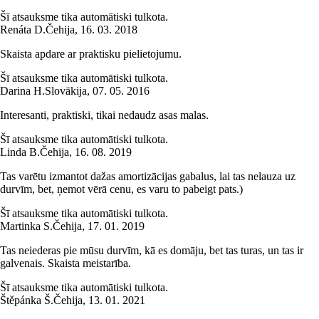
Šī atsauksme tika automātiski tulkota.
Renáta D.
Čehija
,
16. 03. 2018
Skaista apdare ar praktisku pielietojumu.
Šī atsauksme tika automātiski tulkota.
Darina H.
Slovākija
,
07. 05. 2016
Interesanti, praktiski, tikai nedaudz asas malas.
Šī atsauksme tika automātiski tulkota.
Linda B.
Čehija
,
16. 08. 2019
Tas varētu izmantot dažas amortizācijas gabalus, lai tas nelauza uz
durvīm, bet, ņemot vērā cenu, es varu to pabeigt pats.)
Šī atsauksme tika automātiski tulkota.
Martinka S.
Čehija
,
17. 01. 2019
Tas neiederas pie mūsu durvīm, kā es domāju, bet tas turas, un tas ir
galvenais. Skaista meistarība.
Šī atsauksme tika automātiski tulkota.
Štěpánka Š.
Čehija
,
13. 01. 2021