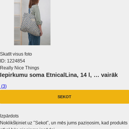
Skatīt visus foto
ID: 1224854
Really Nice Things
Iepirkumu soma Etnical
Lina, 14 l
, …
vairāk
(
3
)
SEKOT
Izpārdots
Noklikšķiniet uz "Sekot", un mēs jums paziņosim, kad produkts