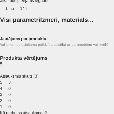
atkal būs pieejams iegādei.
Lina
14 l
Visi parametri
Izmēri, materiāls…
Jautājums par produktu
Vai jums nepieciešama palīdzība saistībā ar parametriem vai izvēli?
Produkta vērtējums
5
Atsauksmju skaits
(
3
)
5
3
4
0
3
0
2
0
1
0
Kā darbojas atsauksmes?