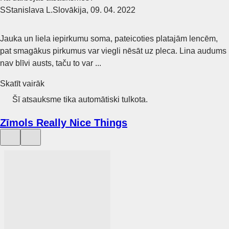
S
Stanislava L.
Slovākija
,
09. 04. 2022
Jauka un liela iepirkumu soma, pateicoties platajām lencēm,
pat smagākus pirkumus var viegli nēsāt uz pleca. Lina audums
nav blīvi austs, taču to var ...
Skatīt vairāk
Šī atsauksme tika automātiski tulkota.
Zīmols Really Nice Things