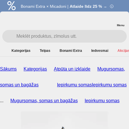
Bonami Extra × Micadoni |
Atlaide līdz 25 % →
Menu
Kategorijas
Telpas
Bonami Extra
Iedvesmai
Akcijas
Sākums
Kategorijas
Atpūta un izklaide
Mugursomas,
somas un bagāžas
Iepirkumu somas
Iepirkumu somas
...
Mugursomas, somas un bagāžas
Iepirkumu somas