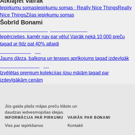
Atklājiet vairāk
Iepirkumu somas
Iepirkumu somas · Really Nice Things
Really
Nice Things
Zilas iepirkumu somas
Šobrīd Bonami
Summer Sale: līdz pat 40% atlaide
Iepērcieties, kamēr nav par vēlu! Vairāk nekā 10 000 preču
tagad ar līdz pat 40% atlaidi
Dārzs izdevīgāk
Jauns dārza, balkona un terases aprīkojums tagad izdevīgāk
Premium izdevīgāk
Izvēlētas premium kolekcijas jūsu mājām tagad par
izdevīgākām cenām
Jūs gaida plašs mājas preču klāsts un
daudzas iedvesmojošas idejas.
INFORMĀCIJA PAR PIRKUMU
VAIRĀK PAR BONAMI
Viss par iepirkšanos
Kontakti