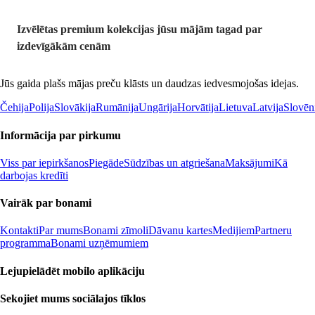
Izvēlētas premium kolekcijas jūsu mājām tagad par
izdevīgākām cenām
Jūs gaida plašs mājas preču klāsts un daudzas iedvesmojošas idejas.
Čehija
Polija
Slovākija
Rumānija
Ungārija
Horvātija
Lietuva
Latvija
Slovēn
Informācija par pirkumu
Viss par iepirkšanos
Piegāde
Sūdzības un atgriešana
Maksājumi
Kā
darbojas kredīti
Vairāk par bonami
Kontakti
Par mums
Bonami zīmoli
Dāvanu kartes
Medijiem
Partneru
programma
Bonami uzņēmumiem
Lejupielādēt mobilo aplikāciju
Sekojiet mums sociālajos tīklos