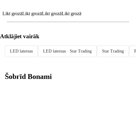
Likt grozā
Likt grozā
Likt grozā
Likt grozā
Atklājiet vairāk
LED laternas
LED laternas · Star Trading
Star Trading
Šobrīd Bonami
Summer Sale:
līdz pat 40%
atlaide