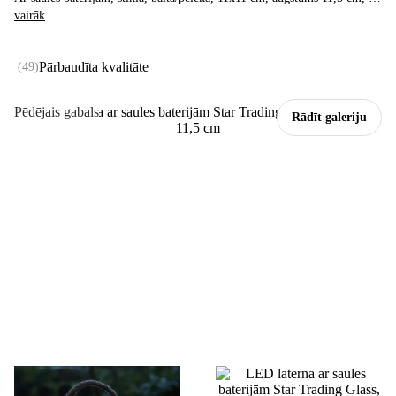
vairāk
Pārbaudīta kvalitāte
(
49
)
Pēdējais gabals
Rādīt galeriju