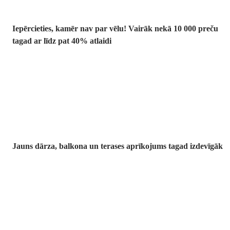
Iepērcieties, kamēr nav par vēlu! Vairāk nekā 10 000 preču
tagad ar līdz pat 40% atlaidi
Dārzs izdevīgāk
Jauns dārza, balkona un terases aprīkojums tagad izdevīgāk
Premium
izdevīgāk