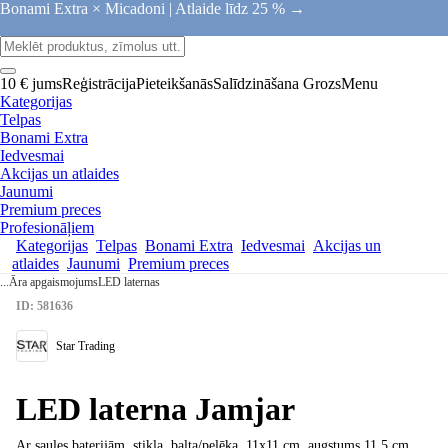
Bonami Extra × Micadoni |
Atlaide līdz 25 % →
10 € jums
Reģistrācija
Pieteikšanās
Salīdzināšana
Grozs
Menu
Kategorijas
Telpas
Bonami Extra
Iedvesmai
Akcijas un atlaides
Jaunumi
Premium preces
Profesionāļiem
Kategorijas
Telpas
Bonami Extra
Iedvesmai
Akcijas un
atlaides
Jaunumi
Premium preces
...
Āra apgaismojums
LED laternas
ID: 581636
Star Trading
LED laterna Jamjar
Ar saules baterijām, stikla, balta/pelēka, 11x11 cm, augstums 11,5 cm
, …