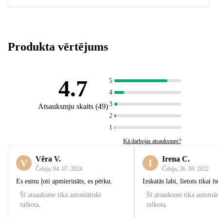
Produkta vērtējums
4.7
5
4
3
Atsauksmju skaits
(
49
)
2
1
Kā darbojas atsauksmes?
Věra V.
Irena C.
V
I
Čehija
,
04. 07. 2024
Čehija
,
26. 09. 2022
Es esmu ļoti apmierināts, es pērku.
Izskatās labi, lietots tikai ī
Šī atsauksme tika automātiski
Šī atsauksme tika automāt
tulkota.
tulkota.