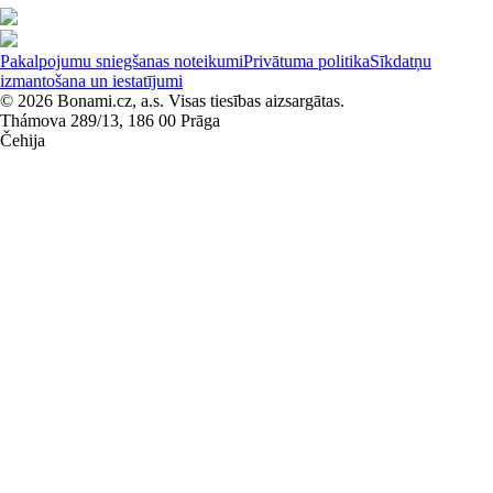
Pakalpojumu sniegšanas noteikumi
Privātuma politika
Sīkdatņu
izmantošana un iestatījumi
© 2026 Bonami.cz, a.s. Visas tiesības aizsargātas.
Thámova 289/13, 186 00 Prāga
Čehija