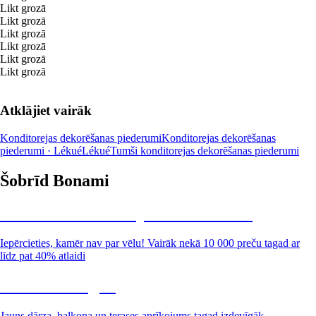
Likt grozā
Likt grozā
Likt grozā
Likt grozā
Likt grozā
Likt grozā
Atklājiet vairāk
Konditorejas dekorēšanas piederumi
Konditorejas dekorēšanas
piederumi · Lékué
Lékué
Tumši konditorejas dekorēšanas piederumi
Šobrīd Bonami
Summer Sale: līdz pat 40% atlaide
Iepērcieties, kamēr nav par vēlu! Vairāk nekā 10 000 preču tagad ar
līdz pat 40% atlaidi
Dārzs izdevīgāk
Jauns dārza, balkona un terases aprīkojums tagad izdevīgāk