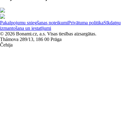
Pakalpojumu sniegšanas noteikumi
Privātuma politika
Sīkdatņu
izmantošana un iestatījumi
© 2026 Bonami.cz, a.s. Visas tiesības aizsargātas.
Thámova 289/13, 186 00 Prāga
Čehija