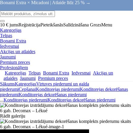
Bonami Extra × Micadoni |
Atlaide līdz 25 % →
10 € jums
Reģistrācija
Pieteikšanās
Salīdzināšana
Grozs
Menu
Kategorijas
Telpas
Bonami Extra
Iedvesmai
Akcijas un atlaides
Jaunumi
Premium preces
Profesionāļiem
Kategorijas
Telpas
Bonami Extra
Iedvesmai
Akcijas un
atlaides
Jaunumi
Premium preces
Sākums
Kategorijas
Virtuves piederumi un galda
piederumi
Cepšanai
Konditorejas piederumi
Konditorejas dekorēšanas
piederumi
Konditorejas dekorēšanas piederumi
...
Konditorejas piederumi
Konditorejas dekorēšanas piederumi
Rādīt galeriju