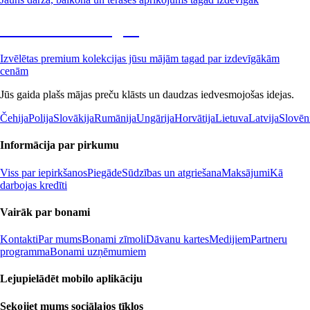
Premium izdevīgāk
Izvēlētas premium kolekcijas jūsu mājām tagad par izdevīgākām
cenām
Jūs gaida plašs mājas preču klāsts un daudzas iedvesmojošas idejas.
Čehija
Polija
Slovākija
Rumānija
Ungārija
Horvātija
Lietuva
Latvija
Slovēn
Informācija par pirkumu
Viss par iepirkšanos
Piegāde
Sūdzības un atgriešana
Maksājumi
Kā
darbojas kredīti
Vairāk par bonami
Kontakti
Par mums
Bonami zīmoli
Dāvanu kartes
Medijiem
Partneru
programma
Bonami uzņēmumiem
Lejupielādēt mobilo aplikāciju
Sekojiet mums sociālajos tīklos