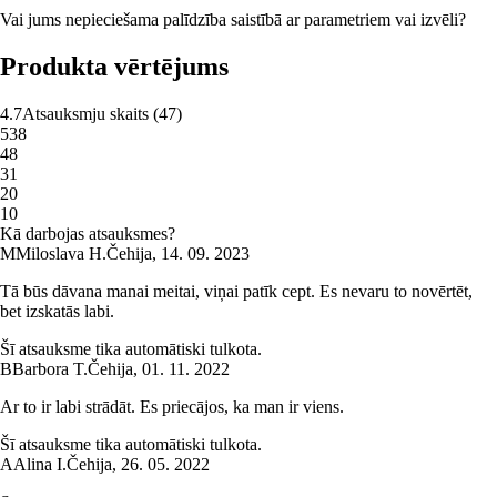
Vai jums nepieciešama palīdzība saistībā ar parametriem vai izvēli?
Produkta vērtējums
4.7
Atsauksmju skaits
(
47
)
5
38
4
8
3
1
2
0
1
0
Kā darbojas atsauksmes?
M
Miloslava H.
Čehija
,
14. 09. 2023
Tā būs dāvana manai meitai, viņai patīk cept. Es nevaru to novērtēt,
bet izskatās labi.
Šī atsauksme tika automātiski tulkota.
B
Barbora T.
Čehija
,
01. 11. 2022
Ar to ir labi strādāt. Es priecājos, ka man ir viens.
Šī atsauksme tika automātiski tulkota.
A
Alina I.
Čehija
,
26. 05. 2022