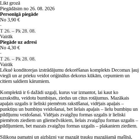
Likt grozā
Piegādāsim no 26. 08. 2026
Personīgā piegāde
No 3,90 €
·
T 26. – Pk 28. 08.
Vairāk
Piegāde uz adresi
No 4,30 €
·
T 26. – Pk 28. 08.
Vairāk
Lékué konditorejas izstrādājumu dekorēšanas komplekts Decomax ļauj
viegli un ar prieku veidot oriģinālus dekorus kūkām, cepumiem un
citiem saldiem kārumiem.
Komplektā ir 6 dažādi uzgaļi, kurus var izmantot, lai kaut ko
uzrakstītu, veidotu bumbiņas, ziedus un citus rotājumus. Mazākais
apaļais uzgalis ir lieliski piemērots rakstīšanai, vidējais apaļais –
punktiņu un bumbiņu veidošanai, bet lielais apaļais – lielu bumbiņu un
pildījumu veidošanai. Vidējais zvaigžņu formas uzgalis ir lieliski
piemērots ziediem un gliemežvākiem, lielais zvaigžņu formas uzgalis –
pildījumiem, bet mazais zvaigžņu formas uzgalis – plakaniem ziediem.
Silikona pamatni un aizbāzni var mazgāt trauku mazgājamā mašīnā,