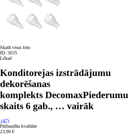
Skatīt visus foto
ID: 3035
Lékué
Konditorejas izstrādājumu
dekorēšanas
komplekts Decomax
Piederumu
skaits 6 gab.
, …
vairāk
(
47
)
Pārbaudīta kvalitāte
23,90 €