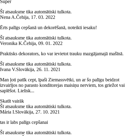
Super
Šī atsauksme tika automātiski tulkota.
Nena A.
Čehija
,
17. 03. 2022
Ērts palīgs cepšanā un dekorēšanā, noteikti iesaku!
Šī atsauksme tika automātiski tulkota.
Veronika K.
Čehija
,
09. 01. 2022
Praktisks dekorators, ko var ievietot trauku mazgājamajā mašīnā.
Šī atsauksme tika automātiski tulkota.
Ivana V.
Slovākija
,
26. 11. 2021
Man ļoti patīk cept, īpaši Ziemassvētki, un ar šo palīgu beidzot
izvairījos no parasto konditorejas maisiņu nerviem, tos griežot vai
saplēšot. Lielisk...
Skatīt vairāk
Šī atsauksme tika automātiski tulkota.
Mária I.
Slovākija
,
27. 10. 2021
tas ir labs palīgs cepšanai
Šī atsauksme tika automātiski tulkota.