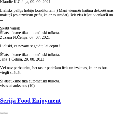
Klaudie K.
Čehija
,
09. 09. 2021
Lielisks palīgs hobiju konditoriem :) Mani vienmēr kaitina dekorēšanas
maisiņš (es aizmirstu grifu, kā ar to strādāt), šeit viss ir ļoti vienkārši un
...
Skatīt vairāk
Šī atsauksme tika automātiski tulkota.
Zuzana N.
Čehija
,
07. 07. 2021
Lieliski, es nevaru sagaidīt, lai ceptu !
Šī atsauksme tika automātiski tulkota.
Jana T.
Čehija
,
29. 08. 2023
Vēl nav pārbaudīts, bet tas ir patiešām liels un izskatās, ka ar to būs
viegli strādāt.
Šī atsauksme tika automātiski tulkota.
visas atsauksmes
(
10
)
Sērija Food Enjoyment