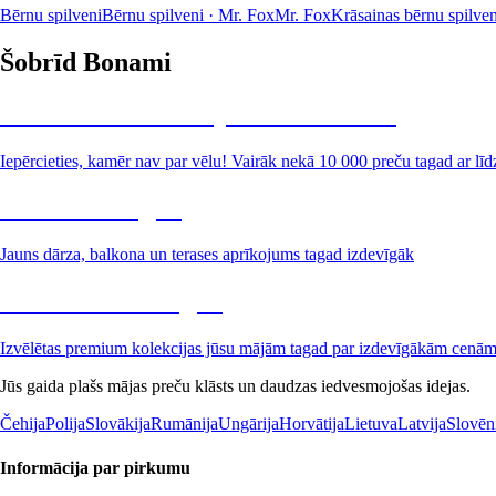
Bērnu spilveni
Bērnu spilveni · Mr. Fox
Mr. Fox
Krāsainas bērnu spilven
Šobrīd Bonami
Summer Sale: līdz pat 40% atlaide
Iepērcieties, kamēr nav par vēlu! Vairāk nekā 10 000 preču tagad ar līd
Dārzs izdevīgāk
Jauns dārza, balkona un terases aprīkojums tagad izdevīgāk
Premium izdevīgāk
Izvēlētas premium kolekcijas jūsu mājām tagad par izdevīgākām cenā
Jūs gaida plašs mājas preču klāsts un daudzas iedvesmojošas idejas.
Čehija
Polija
Slovākija
Rumānija
Ungārija
Horvātija
Lietuva
Latvija
Slovēn
Informācija par pirkumu