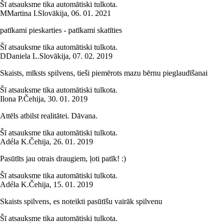
Šī atsauksme tika automātiski tulkota.
M
Martina I.
Slovākija
,
06. 01. 2021
patīkami pieskarties - patīkami skatīties
Šī atsauksme tika automātiski tulkota.
D
Daniela L.
Slovākija
,
07. 02. 2019
Skaists, mīksts spilvens, tieši piemērots mazu bērnu pieglaudīšanai
Šī atsauksme tika automātiski tulkota.
Ilona P.
Čehija
,
30. 01. 2019
Attēls atbilst realitātei. Dāvana.
Šī atsauksme tika automātiski tulkota.
Adéla K.
Čehija
,
26. 01. 2019
Pasūtīts jau otrais draugiem, ļoti patīk! :)
Šī atsauksme tika automātiski tulkota.
Adéla K.
Čehija
,
15. 01. 2019
Skaists spilvens, es noteikti pasūtīšu vairāk spilvenu
Šī atsauksme tika automātiski tulkota.