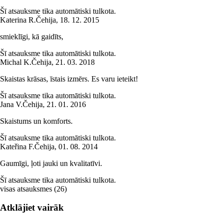
Šī atsauksme tika automātiski tulkota.
Katerina R.
Čehija
,
18. 12. 2015
smieklīgi, kā gaidīts,
Šī atsauksme tika automātiski tulkota.
Michal K.
Čehija
,
21. 03. 2018
Skaistas krāsas, īstais izmērs. Es varu ieteikt!
Šī atsauksme tika automātiski tulkota.
Jana V.
Čehija
,
21. 01. 2016
Skaistums un komforts.
Šī atsauksme tika automātiski tulkota.
Kateřina F.
Čehija
,
01. 08. 2014
Gaumīgi, ļoti jauki un kvalitatīvi.
Šī atsauksme tika automātiski tulkota.
visas atsauksmes
(
26
)
Atklājiet vairāk