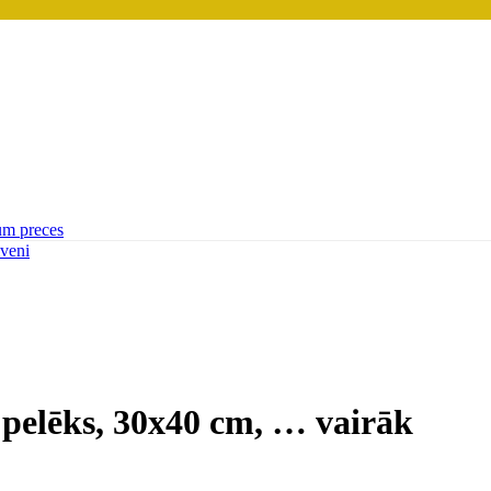
um preces
lveni
 pelēks, 30x40 cm
, …
vairāk