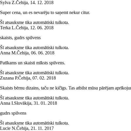
Sylva Z.
Čehija
,
14. 12. 2018
Super cena, un es nevarēju to saņemt nekur citur.
Šī atsauksme tika automātiski tulkota.
Terka L.
Čehija
,
12. 06. 2018
skaists, gudrs spilvens
Šī atsauksme tika automātiski tulkota.
Anna M.
Čehija
,
06. 06. 2018
Patīkams un skaisti mīksts spilvens.
Šī atsauksme tika automātiski tulkota.
Zuzana P.
Čehija
,
07. 02. 2018
Skaists bērnu dizains, taču ne kičīgs. Tas atbilst mūsu pārējam aprīko
Šī atsauksme tika automātiski tulkota.
Anna I.
Slovākija
,
31. 01. 2018
gudrs spilvens
Šī atsauksme tika automātiski tulkota.
Lucie N.
Čehija
,
21. 11. 2017