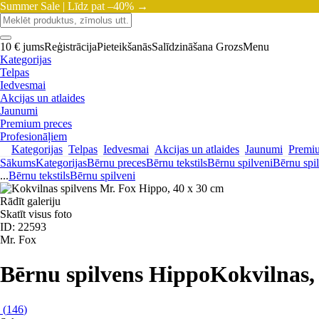
Summer Sale |
Līdz pat –40% →
10 € jums
Reģistrācija
Pieteikšanās
Salīdzināšana
Grozs
Menu
Kategorijas
Telpas
Iedvesmai
Akcijas un atlaides
Jaunumi
Premium preces
Profesionāļiem
Kategorijas
Telpas
Iedvesmai
Akcijas un atlaides
Jaunumi
Premi
Sākums
Kategorijas
Bērnu preces
Bērnu tekstils
Bērnu spilveni
Bērnu spi
...
Bērnu tekstils
Bērnu spilveni
Rādīt galeriju
Skatīt visus foto
ID: 22593
Mr. Fox
Bērnu spilvens Hippo
Kokvilnas,
(
146
)