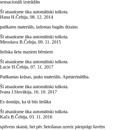
sensacionāli izstrādāts
Šī atsauksme tika automātiski tulkota.
Hana H.
Čehija
,
08. 12. 2014
patīkams materiāls, izdomas bagāts dizains
Šī atsauksme tika automātiski tulkota.
Miroslava B.
Čehija
,
09. 11. 2015
lieliska lieta maziem bērniem
Šī atsauksme tika automātiski tulkota.
Lucie H.
Čehija
,
07. 11. 2017
Patīkamas krāsas, jauks materiāls. Apmierinātība.
Šī atsauksme tika automātiski tulkota.
Ivana J.
Slovākija
,
16. 10. 2017
Es domāju, ka tā būs lielāka
Šī atsauksme tika automātiski tulkota.
Kača B.
Čehija
,
03. 11. 2016
spilvens skaisti, bet pēc lietošanas uzreiz pārsprāgt šuvēm