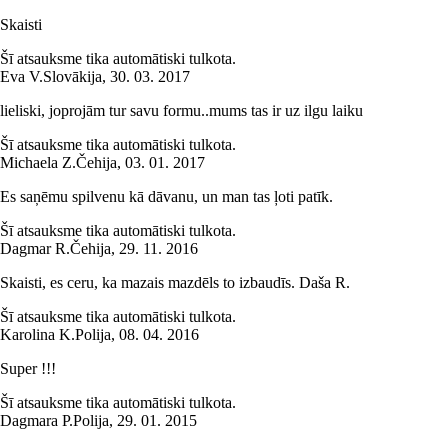
Skaisti
Šī atsauksme tika automātiski tulkota.
Eva V.
Slovākija
,
30. 03. 2017
lieliski, joprojām tur savu formu..mums tas ir uz ilgu laiku
Šī atsauksme tika automātiski tulkota.
Michaela Z.
Čehija
,
03. 01. 2017
Es saņēmu spilvenu kā dāvanu, un man tas ļoti patīk.
Šī atsauksme tika automātiski tulkota.
Dagmar R.
Čehija
,
29. 11. 2016
Skaisti, es ceru, ka mazais mazdēls to izbaudīs. Daša R.
Šī atsauksme tika automātiski tulkota.
Karolina K.
Polija
,
08. 04. 2016
Super !!!
Šī atsauksme tika automātiski tulkota.
Dagmara P.
Polija
,
29. 01. 2015