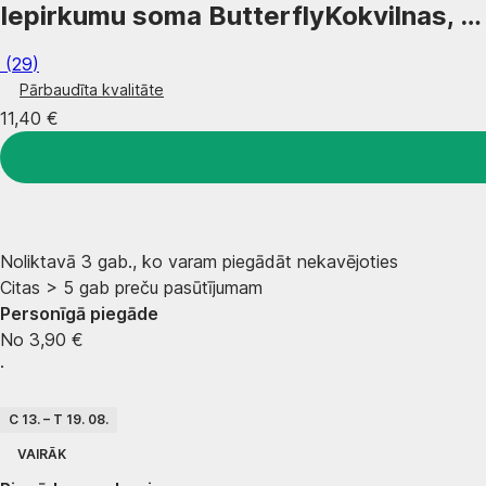
Iepirkumu soma Butterfly
Kokvilnas
, 
(
29
)
Pārbaudīta kvalitāte
11,40 €
Noliktavā 3 gab., ko varam piegādāt nekavējoties
Citas > 5 gab preču pasūtījumam
Personīgā piegāde
No 3,90 €
·
C 13. – T 19. 08.
VAIRĀK