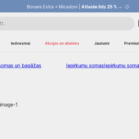
Bonami Extra × Micadoni |
Atlaide līdz 25 % →
Iedvesmai
Akcijas un atlaides
Jaunumi
Premiu
somas un bagāžas
Iepirkumu somas
Iepirkumu som