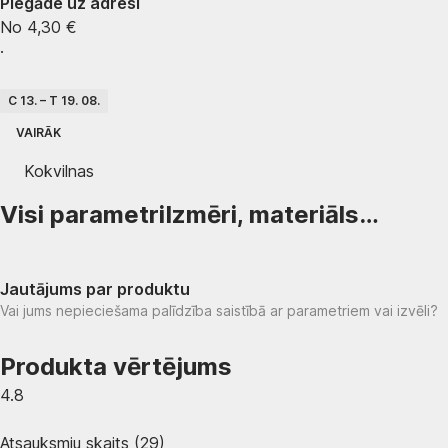
Piegāde uz adresi
No 4,30 €
·
C 13. – T 19. 08.
VAIRĀK
Kokvilnas
Visi parametri
Izmēri, materiāls…
Jautājums par produktu
Vai jums nepieciešama palīdzība saistībā ar parametriem vai izvēli?
Produkta vērtējums
4.8
Atsauksmju skaits
(
29
)