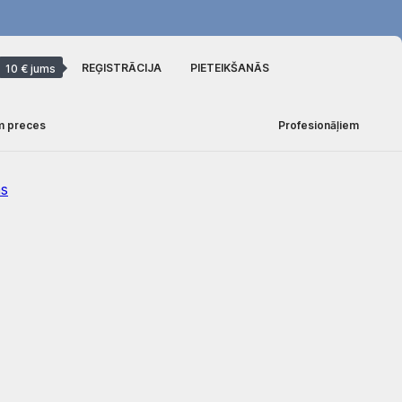
REĢISTRĀCIJA
PIETEIKŠANĀS
10 € jums
m preces
Profesionāļiem
as