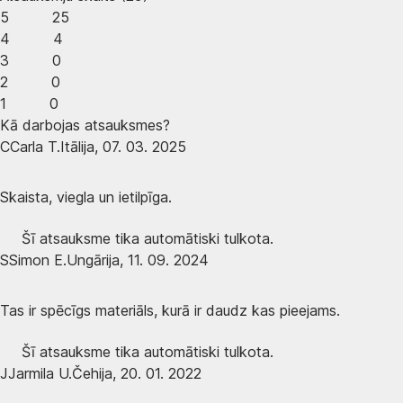
5
25
4
4
3
0
2
0
1
0
Kā darbojas atsauksmes?
C
Carla T.
Itālija
,
07. 03. 2025
Skaista, viegla un ietilpīga.
Šī atsauksme tika automātiski tulkota.
S
Simon E.
Ungārija
,
11. 09. 2024
Tas ir spēcīgs materiāls, kurā ir daudz kas pieejams.
Šī atsauksme tika automātiski tulkota.
J
Jarmila U.
Čehija
,
20. 01. 2022