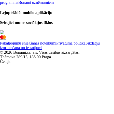
programma
Bonami uzņēmumiem
Lejupielādēt mobilo aplikāciju
Sekojiet mums sociālajos tīklos
Pakalpojumu sniegšanas noteikumi
Privātuma politika
Sīkdatņu
izmantošana un iestatījumi
© 2026 Bonami.cz, a.s. Visas tiesības aizsargātas.
Thámova 289/13, 186 00 Prāga
Čehija