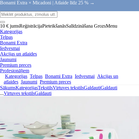
Bonami Extra × Micadoni |
Atlaide līdz 25 % →
10 € jums
Reģistrācija
Pieteikšanās
Salīdzināšana
Grozs
Menu
Kategorijas
Telpas
Bonami Extra
Iedvesmai
Akcijas un atlaides
Jaunumi
Premium preces
Profesionāļiem
Kategorijas
Telpas
Bonami Extra
Iedvesmai
Akcijas un
atlaides
Jaunumi
Premium preces
Sākums
Kategorijas
Tekstils
Virtuves tekstils
Galdauti
Galdauti
...
Virtuves tekstils
Galdauti