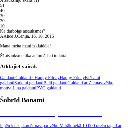
Atsauksmju skaits
(
1
)
5
1
4
0
3
0
2
0
1
0
Kā darbojas atsauksmes?
A
Alice J.
Čehija
,
16. 10. 2015
Mana meita mani izklaidēja!
Šī atsauksme tika automātiski tulkota.
Atklājiet vairāk
Galdauti
Galdauti · Happy Friday
Happy Friday
Krāsaini
galdauti
Sarkani galdauti
Balti galdauti
Galdauti ar Ziemassvētku
motīvu
Lina galdauti
PVC galdauti
Šobrīd Bonami
Summer Sale: līdz pat 40% atlaide
Iepērcieties, kamēr nav par vēlu! Vairāk nekā 10 000 preču tagad ar