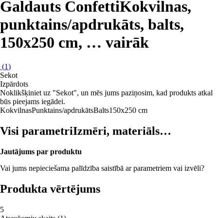
Galdauts Confetti
Kokvilnas,
punktains/apdrukāts, balts,
150x250 cm
, …
vairāk
(
1
)
Sekot
Izpārdots
Noklikšķiniet uz "Sekot", un mēs jums paziņosim, kad produkts atkal
būs pieejams iegādei.
Kokvilnas
Punktains/apdrukāts
Balts
150x250 cm
Visi parametri
Izmēri, materiāls…
Jautājums par produktu
Vai jums nepieciešama palīdzība saistībā ar parametriem vai izvēli?
Produkta vērtējums
5