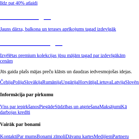
līdz pat 40% atlaidi
Dārzs izdevīgāk
Jauns dārza, balkona un terases aprīkojums tagad izdevīgāk
Premium izdevīgāk
Izvēlētas premium kolekcijas jūsu mājām tagad par izdevīgākām
cenām
Jūs gaida plašs mājas preču klāsts un daudzas iedvesmojošas idejas.
Čehija
Polija
Slovākija
Rumānija
Ungārija
Horvātija
Lietuva
Latvija
Slovēn
Informācija par pirkumu
Viss par iepirkšanos
Piegāde
Sūdzības un atgriešana
Maksājumi
Kā
darbojas kredīti
Vairāk par bonami
Kontakti
Par mums
Bonami zīmoli
Dāvanu kartes
Medijiem
Partneru