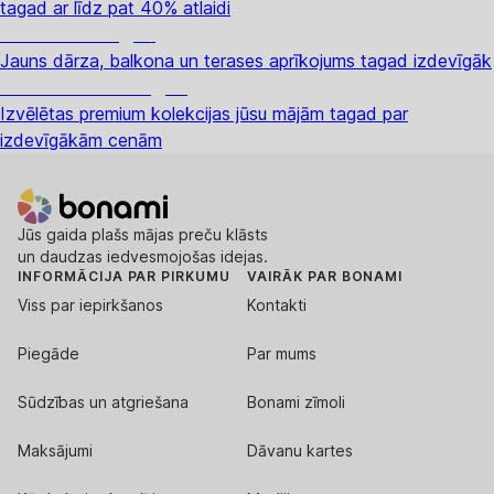
tagad ar līdz pat 40% atlaidi
Dārzs izdevīgāk
Jauns dārza, balkona un terases aprīkojums tagad izdevīgāk
Premium izdevīgāk
Izvēlētas premium kolekcijas jūsu mājām tagad par
izdevīgākām cenām
Jūs gaida plašs mājas preču klāsts
un daudzas iedvesmojošas idejas.
INFORMĀCIJA PAR PIRKUMU
VAIRĀK PAR BONAMI
Viss par iepirkšanos
Kontakti
Piegāde
Par mums
Sūdzības un atgriešana
Bonami zīmoli
Maksājumi
Dāvanu kartes