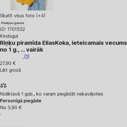
Skatīt visus foto
(+4)
Pēdējais gabals
ID: 1701532
Kindsgut
Riņķu piramīda Elias
Koka, ieteicamais vecums
no 1 g.
, …
vairāk
(
1
)
27,90 €
Likt grozā
Noliktavā 1 gab., ko varam piegādāt nekavējoties
Personīgā piegāde
No 3,90 €
·