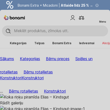
Bonami Extra × Micadoni |
Atlaide līdz 25 % →
Menu
Kategorijas
Telpas
Bonami Extra
Iedvesmai
Akcij
Sākums
Kategorijas
Bērnu preces
Spēles un
rotaļlietas
Bērnu rotaļlietas
Konstruktori
Konstruktori
...
Bērnu rotaļlietas
Konstruktori
Rādīt galeriju