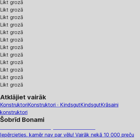
Likt grozā
Likt grozā
Likt grozā
Likt grozā
Likt grozā
Likt grozā
Likt grozā
Likt grozā
Likt grozā
Likt grozā
Likt grozā
Likt grozā
Atklājiet vairāk
Konstruktori
Konstruktori · Kindsgut
Kindsgut
Krāsaini
konstruktori
Šobrīd Bonami
Summer Sale: līdz pat 40% atlaide
Iepērcieties, kamēr nav par vēlu! Vairāk nekā 10 000 preču