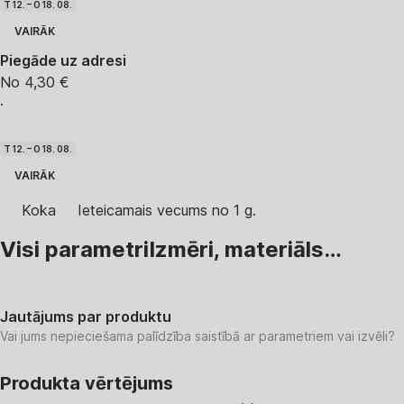
T 12. – O 18. 08.
VAIRĀK
Piegāde uz adresi
No 4,30 €
·
T 12. – O 18. 08.
VAIRĀK
Koka
Ieteicamais vecums no 1 g.
Visi parametri
Izmēri, materiāls…
Jautājums par produktu
Vai jums nepieciešama palīdzība saistībā ar parametriem vai izvēli?
Produkta vērtējums