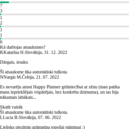
7
3
1
2
1
1
0
Kā darbojas atsauksmes?
K
Katarína H.
Slovākija
,
31. 12. 2022
Dārgais, iesaku
Šī atsauksme tika automātiski tulkota.
N
Nargis M.
Čehija
,
21. 07. 2022
Es nevarēju atrast Happy Planner grūtniecībai ar zēnu (man patika
mans iepriekšējais vispārējais, bez konkrēta dzimuma), un tas bija
nākamais labākais...
Skatīt vairāk
Šī atsauksme tika automātiski tulkota.
L
Lucia B.
Slovākija
,
07. 06. 2022
Lieliska piezīmju grāmatiņa topošai māmiņai :)