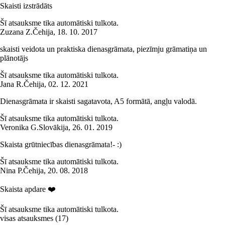
Skaisti izstrādāts
Šī atsauksme tika automātiski tulkota.
Zuzana Z.
Čehija
,
18. 10. 2017
skaisti veidota un praktiska dienasgrāmata, piezīmju grāmatiņa un
plānotājs
Šī atsauksme tika automātiski tulkota.
Jana R.
Čehija
,
02. 12. 2021
Dienasgrāmata ir skaisti sagatavota, A5 formātā, angļu valodā.
Šī atsauksme tika automātiski tulkota.
Veronika G.
Slovākija
,
26. 01. 2019
Skaista grūtniecības dienasgrāmata!- :)
Šī atsauksme tika automātiski tulkota.
Nina P.
Čehija
,
20. 08. 2018
Skaista apdare ❤️
Šī atsauksme tika automātiski tulkota.
visas atsauksmes
(
17
)