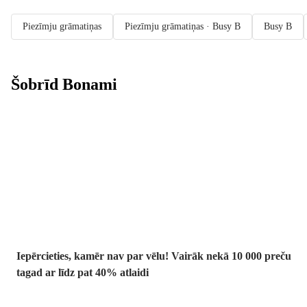
Piezīmju grāmatiņas
Piezīmju grāmatiņas · Busy B
Busy B
Šobrīd Bonami
Summer Sale:
līdz pat 40%
atlaide
Iepērcieties, kamēr nav par vēlu! Vairāk nekā 10 000 preču
tagad ar līdz pat 40% atlaidi