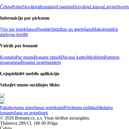
Čehija
Polija
Slovākija
Rumānija
Ungārija
Horvātija
Lietuva
Latvija
Slovēn
Informācija par pirkumu
Viss par iepirkšanos
Piegāde
Sūdzības un atgriešana
Maksājumi
Kā
darbojas kredīti
Vairāk par bonami
Kontakti
Par mums
Bonami zīmoli
Dāvanu kartes
Medijiem
Partneru
programma
Bonami uzņēmumiem
Lejupielādēt mobilo aplikāciju
Sekojiet mums sociālajos tīklos
Pakalpojumu sniegšanas noteikumi
Privātuma politika
Sīkdatņu
izmantošana un iestatījumi
© 2026 Bonami.cz, a.s. Visas tiesības aizsargātas.
Thámova 289/13, 186 00 Prāga
Čehija