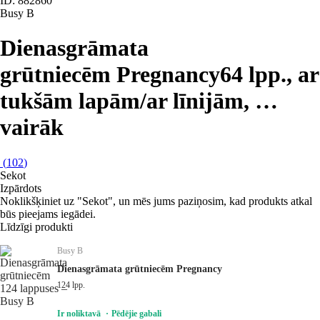
ID: 882860
Busy B
Dienasgrāmata
grūtniecēm Pregnancy
64 lpp., ar
tukšām lapām/ar līnijām
, …
vairāk
(
102
)
Sekot
Izpārdots
Noklikšķiniet uz "Sekot", un mēs jums paziņosim, kad produkts atkal
būs pieejams iegādei.
Līdzīgi produkti
Busy B
Dienasgrāmata grūtniecēm Pregnancy
124 lpp.
Ir noliktavā
Pēdējie gabali