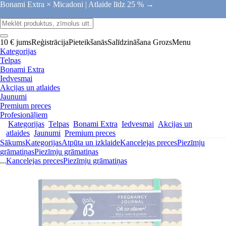
Bonami Extra × Micadoni |
Atlaide līdz 25 % →
10 € jums
Reģistrācija
Pieteikšanās
Salīdzināšana
Grozs
Menu
Kategorijas
Telpas
Bonami Extra
Iedvesmai
Akcijas un atlaides
Jaunumi
Premium preces
Profesionāļiem
Kategorijas
Telpas
Bonami Extra
Iedvesmai
Akcijas un
atlaides
Jaunumi
Premium preces
Sākums
Kategorijas
Atpūta un izklaide
Kancelejas preces
Piezīmju
grāmatiņas
Piezīmju grāmatiņas
...
Kancelejas preces
Piezīmju grāmatiņas