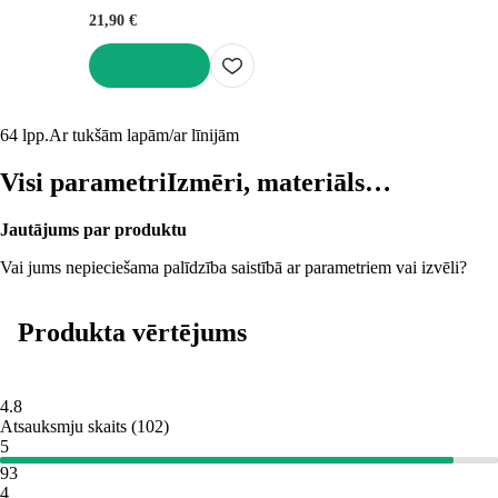
21,90 €
LIKT GROZĀ
64 lpp.
Ar tukšām lapām/ar līnijām
Visi parametri
Izmēri, materiāls…
Jautājums par produktu
Vai jums nepieciešama palīdzība saistībā ar parametriem vai izvēli?
Produkta vērtējums
4.8
Atsauksmju skaits
(
102
)
5
93
4