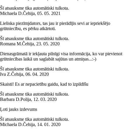
Šī atsauksme tika automātiski tulkota.
Michaela D.
Čehija
,
05. 05. 2021
Lieliska piezīmjdators, tas jau ir pierādījis sevi ar iepriekšējo
grūtniecību, es pērku atkārtoti.
Šī atsauksme tika automātiski tulkota.
Romana M.
Čehija
,
23. 05. 2020
Dienasgrāmatā ir iekļauta pilnīgi visa informācija, ko var pievienot
grūtniecības laikā un saglabāt sajūtas un atmiņas...:-)
Šī atsauksme tika automātiski tulkota.
Iva Z.
Čehija
,
06. 04. 2020
Skaisti! Es ar nepacietību gaidu, kad to izpildīšu
Šī atsauksme tika automātiski tulkota.
Barbara D.
Polija
,
12. 03. 2020
Ļoti jauks izdevums
Šī atsauksme tika automātiski tulkota.
Michaela D.
Čehija
,
14. 01. 2020