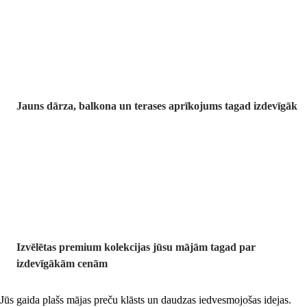
Dārzs izdevīgāk
Jauns dārza, balkona un terases aprīkojums tagad izdevīgāk
Premium
izdevīgāk
Izvēlētas premium kolekcijas jūsu mājām tagad par
izdevīgākām cenām
Jūs gaida plašs mājas preču klāsts un daudzas iedvesmojošas idejas.