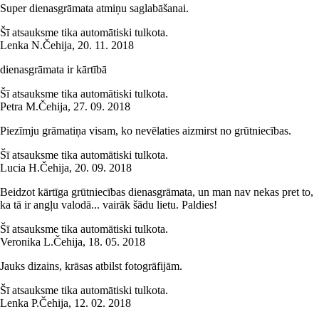
Super dienasgrāmata atmiņu saglabāšanai.
Šī atsauksme tika automātiski tulkota.
Lenka N.
Čehija
,
20. 11. 2018
dienasgrāmata ir kārtībā
Šī atsauksme tika automātiski tulkota.
Petra M.
Čehija
,
27. 09. 2018
Piezīmju grāmatiņa visam, ko nevēlaties aizmirst no grūtniecības.
Šī atsauksme tika automātiski tulkota.
Lucia H.
Čehija
,
20. 09. 2018
Beidzot kārtīga grūtniecības dienasgrāmata, un man nav nekas pret to,
ka tā ir angļu valodā... vairāk šādu lietu. Paldies!
Šī atsauksme tika automātiski tulkota.
Veronika L.
Čehija
,
18. 05. 2018
Jauks dizains, krāsas atbilst fotogrāfijām.
Šī atsauksme tika automātiski tulkota.
Lenka P.
Čehija
,
12. 02. 2018