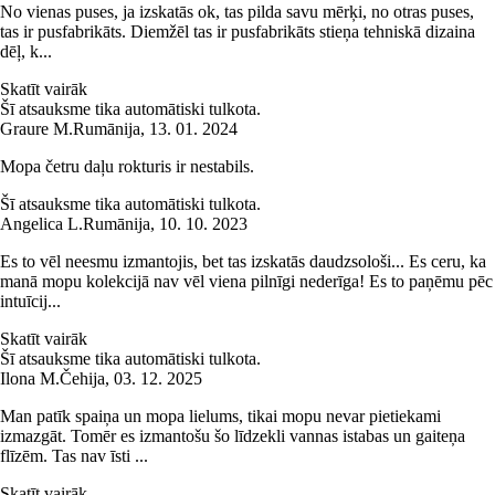
No vienas puses, ja izskatās ok, tas pilda savu mērķi, no otras puses,
tas ir pusfabrikāts. Diemžēl tas ir pusfabrikāts stieņa tehniskā dizaina
dēļ, k...
Skatīt vairāk
Šī atsauksme tika automātiski tulkota.
Graure M.
Rumānija
,
13. 01. 2024
Mopa četru daļu rokturis ir nestabils.
Šī atsauksme tika automātiski tulkota.
Angelica L.
Rumānija
,
10. 10. 2023
Es to vēl neesmu izmantojis, bet tas izskatās daudzsološi... Es ceru, ka
manā mopu kolekcijā nav vēl viena pilnīgi nederīga! Es to paņēmu pēc
intuīcij...
Skatīt vairāk
Šī atsauksme tika automātiski tulkota.
Ilona M.
Čehija
,
03. 12. 2025
Man patīk spaiņa un mopa lielums, tikai mopu nevar pietiekami
izmazgāt. Tomēr es izmantošu šo līdzekli vannas istabas un gaiteņa
flīzēm. Tas nav īsti ...
Skatīt vairāk