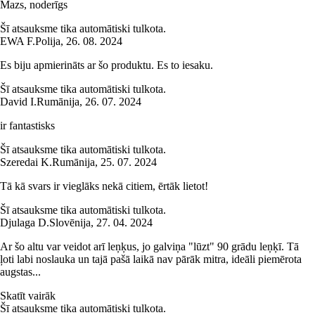
Mazs, noderīgs
Šī atsauksme tika automātiski tulkota.
EWA F.
Polija
,
26. 08. 2024
Es biju apmierināts ar šo produktu. Es to iesaku.
Šī atsauksme tika automātiski tulkota.
David I.
Rumānija
,
26. 07. 2024
ir fantastisks
Šī atsauksme tika automātiski tulkota.
Szeredai K.
Rumānija
,
25. 07. 2024
Tā kā svars ir vieglāks nekā citiem, ērtāk lietot!
Šī atsauksme tika automātiski tulkota.
Djulaga D.
Slovēnija
,
27. 04. 2024
Ar šo altu var veidot arī leņķus, jo galviņa "lūzt" 90 grādu leņķī. Tā
ļoti labi noslauka un tajā pašā laikā nav pārāk mitra, ideāli piemērota
augstas...
Skatīt vairāk
Šī atsauksme tika automātiski tulkota.