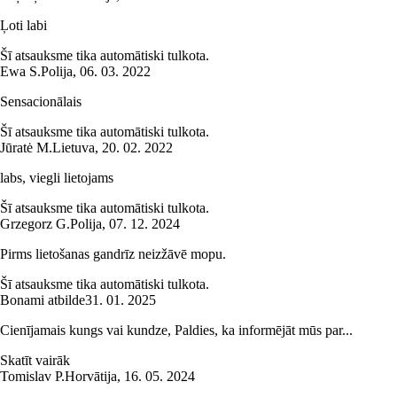
Ļoti labi
Šī atsauksme tika automātiski tulkota.
Ewa S.
Polija
,
06. 03. 2022
Sensacionālais
Šī atsauksme tika automātiski tulkota.
Jūratė M.
Lietuva
,
20. 02. 2022
labs, viegli lietojams
Šī atsauksme tika automātiski tulkota.
Grzegorz G.
Polija
,
07. 12. 2024
Pirms lietošanas gandrīz neizžāvē mopu.
Šī atsauksme tika automātiski tulkota.
Bonami atbilde
31. 01. 2025
Cienījamais kungs vai kundze, Paldies, ka informējāt mūs par...
Skatīt vairāk
Tomislav P.
Horvātija
,
16. 05. 2024