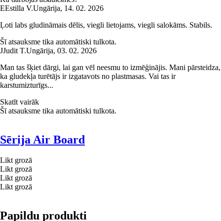
E
Estilla V.
Ungārija
,
14. 02. 2026
Ļoti labs gludināmais dēlis, viegli lietojams, viegli salokāms. Stabils.
Šī atsauksme tika automātiski tulkota.
J
Judit T.
Ungārija
,
03. 02. 2026
Man tas šķiet dārgi, lai gan vēl neesmu to izmēģinājis. Mani pārsteidza,
ka gludekļa turētājs ir izgatavots no plastmasas. Vai tas ir
karstumizturīgs...
Skatīt vairāk
Šī atsauksme tika automātiski tulkota.
Sērija Air Board
Likt grozā
Likt grozā
Likt grozā
Likt grozā
Papildu produkti