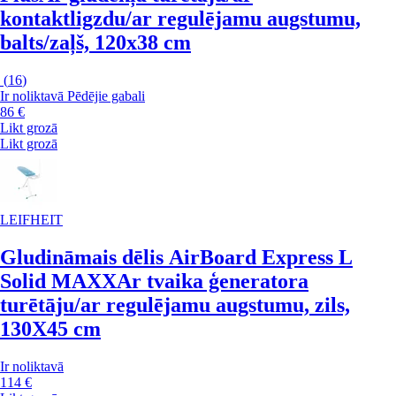
kontaktligzdu/ar regulējamu augstumu,
balts/zaļš, 120x38 cm
(
16
)
Ir noliktavā
Pēdējie gabali
86 €
Likt grozā
Likt grozā
LEIFHEIT
Gludināmais dēlis AirBoard Express L
Solid MAXX
Ar tvaika ģeneratora
turētāju/ar regulējamu augstumu, zils,
130X45 cm
Ir noliktavā
114 €