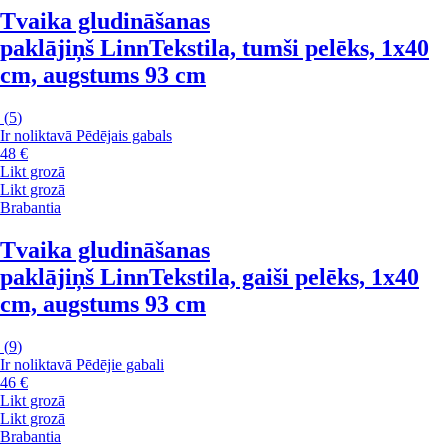
Tvaika gludināšanas
paklājiņš Linn
Tekstila, tumši pelēks, 1x40
cm, augstums 93 cm
(
5
)
Ir noliktavā
Pēdējais gabals
48 €
Likt grozā
Likt grozā
Brabantia
Tvaika gludināšanas
paklājiņš Linn
Tekstila, gaiši pelēks, 1x40
cm, augstums 93 cm
(
9
)
Ir noliktavā
Pēdējie gabali
46 €
Likt grozā
Likt grozā
Brabantia