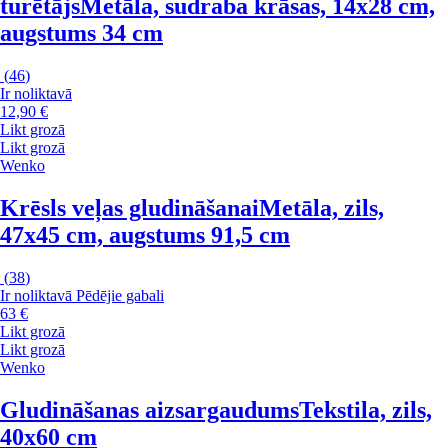
turētājs
Metāla, sudraba krāsas, 14x28 cm,
augstums 34 cm
(
46
)
Ir noliktavā
12,90 €
Likt grozā
Likt grozā
Wenko
Krēsls veļas gludināšanai
Metāla, zils,
47x45 cm, augstums 91,5 cm
(
38
)
Ir noliktavā
Pēdējie gabali
63 €
Likt grozā
Likt grozā
Wenko
Gludināšanas aizsargaudums
Tekstila, zils,
40x60 cm