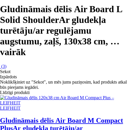
Gludināmais dēlis Air Board L
Solid Shoulder
Ar gludekļa
turētāju/ar regulējamu
augstumu, zaļš, 130x38 cm
, …
vairāk
(
3
)
Sekot
Izpārdots
Noklikšķiniet uz "Sekot", un mēs jums paziņosim, kad produkts atkal
būs pieejams iegādei.
Līdzīgi produkti
LEIFHEIT
Gludināmais dēlis Air Board M Compact
Plus
Ar gludekļa turētāju/ar