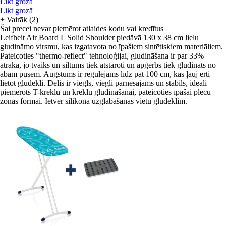
Likt grozā
Likt grozā
+
Vairāk (2)
Šai precei nevar piemērot atlaides kodu vai kredītus
Leifheit Air Board L Solid Shoulder piedāvā 130 x 38 cm lielu
gludināmo virsmu, kas izgatavota no īpašiem sintētiskiem materiāliem.
Pateicoties "thermo-reflect" tehnoloģijai, gludināšana ir par 33%
ātrāka, jo tvaiks un siltums tiek atstaroti un apģērbs tiek gludināts no
abām pusēm. Augstums ir regulējams līdz pat 100 cm, kas ļauj ērti
lietot gludekli. Dēlis ir viegls, viegli pārnēsājams un stabils, ideāli
piemērots T-kreklu un kreklu gludināšanai, pateicoties īpašai plecu
zonas formai. Ietver silikona uzglabāšanas vietu gludeklim.