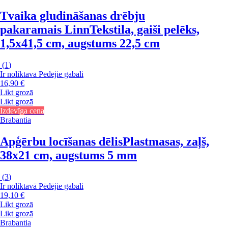
Tvaika gludināšanas drēbju
pakaramais Linn
Tekstila, gaiši pelēks,
1,5x41,5 cm, augstums 22,5 cm
(
1
)
Ir noliktavā
Pēdējie gabali
16,90 €
Likt grozā
Likt grozā
Izdevīga cena
Brabantia
Apģērbu locīšanas dēlis
Plastmasas, zaļš,
38x21 cm, augstums 5 mm
(
3
)
Ir noliktavā
Pēdējie gabali
19,10 €
Likt grozā
Likt grozā
Brabantia