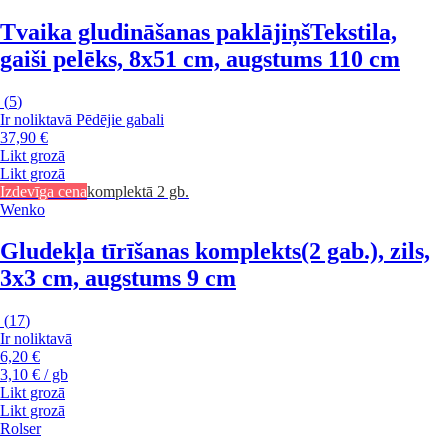
Tvaika gludināšanas paklājiņš
Tekstila,
gaiši pelēks, 8x51 cm, augstums 110 cm
(
5
)
Ir noliktavā
Pēdējie gabali
37,90 €
Likt grozā
Likt grozā
Izdevīga cena
komplektā 2 gb.
Wenko
Gludekļa tīrīšanas komplekts
(2 gab.), zils,
3x3 cm, augstums 9 cm
(
17
)
Ir noliktavā
6,20 €
3,10 € / gb
Likt grozā
Likt grozā
Rolser