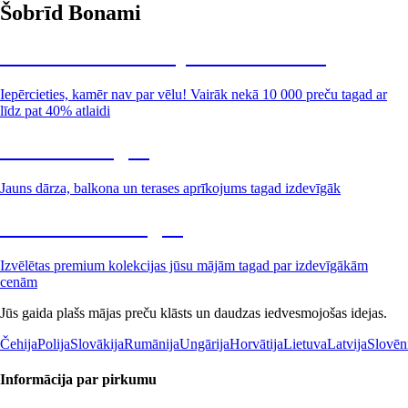
Šobrīd Bonami
Summer Sale: līdz pat 40% atlaide
Iepērcieties, kamēr nav par vēlu! Vairāk nekā 10 000 preču tagad ar
līdz pat 40% atlaidi
Dārzs izdevīgāk
Jauns dārza, balkona un terases aprīkojums tagad izdevīgāk
Premium izdevīgāk
Izvēlētas premium kolekcijas jūsu mājām tagad par izdevīgākām
cenām
Jūs gaida plašs mājas preču klāsts un daudzas iedvesmojošas idejas.
Čehija
Polija
Slovākija
Rumānija
Ungārija
Horvātija
Lietuva
Latvija
Slovēn
Informācija par pirkumu