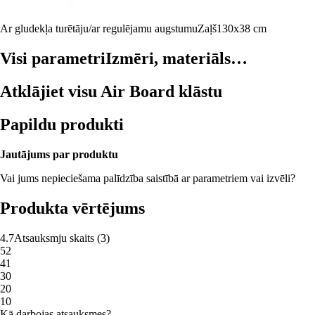
Ar gludekļa turētāju/ar regulējamu augstumu
Zaļš
130x38 cm
Visi parametri
Izmēri, materiāls…
Atklājiet visu Air Board klāstu
Papildu produkti
Jautājums par produktu
Vai jums nepieciešama palīdzība saistībā ar parametriem vai izvēli?
Produkta vērtējums
4.7
Atsauksmju skaits
(
3
)
5
2
4
1
3
0
2
0
1
0
Kā darbojas atsauksmes?