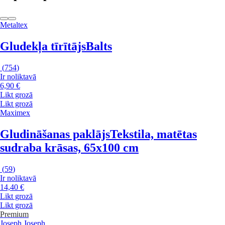
Metaltex
Gludekļa tīrītājs
Balts
(
754
)
Ir noliktavā
6,90 €
Likt grozā
Likt grozā
Maximex
Gludināšanas paklājs
Tekstila, matētas
sudraba krāsas, 65x100 cm
(
59
)
Ir noliktavā
14,40 €
Likt grozā
Likt grozā
Premium
Joseph Joseph