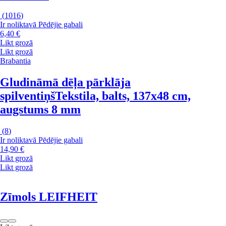
(
1016
)
Ir noliktavā
Pēdējie gabali
6,40 €
Likt grozā
Likt grozā
Brabantia
Gludināmā dēļa pārklāja
spilventiņš
Tekstila, balts, 137x48 cm,
augstums 8 mm
(
8
)
Ir noliktavā
Pēdējie gabali
14,90 €
Likt grozā
Likt grozā
Zīmols LEIFHEIT