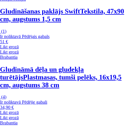
Gludināšanas paklājs Swift
Tekstila, 47x90
cm, augstums 1,5 cm
(
1
)
Ir noliktavā
Pēdējais gabals
51 €
Likt grozā
Likt grozā
Brabantia
Gludināmā dēļa un gludekļa
turētājs
Plastmasas, tumši pelēks, 16x19,5
cm, augstums 38 cm
(
4
)
Ir noliktavā
Pēdējie gabali
34,90 €
Likt grozā
Likt grozā
Brabantia