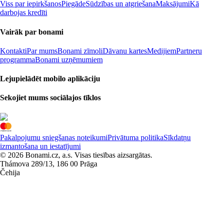
Viss par iepirkšanos
Piegāde
Sūdzības un atgriešana
Maksājumi
Kā
darbojas kredīti
Vairāk par bonami
Kontakti
Par mums
Bonami zīmoli
Dāvanu kartes
Medijiem
Partneru
programma
Bonami uzņēmumiem
Lejupielādēt mobilo aplikāciju
Sekojiet mums sociālajos tīklos
Pakalpojumu sniegšanas noteikumi
Privātuma politika
Sīkdatņu
izmantošana un iestatījumi
© 2026 Bonami.cz, a.s. Visas tiesības aizsargātas.
Thámova 289/13, 186 00 Prāga
Čehija