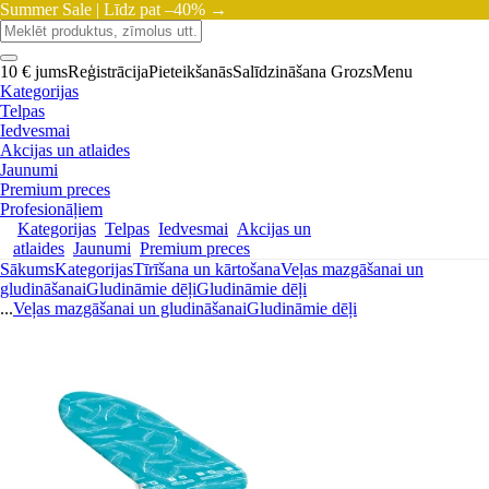
Summer Sale |
Līdz pat –40% →
10 € jums
Reģistrācija
Pieteikšanās
Salīdzināšana
Grozs
Menu
Kategorijas
Telpas
Iedvesmai
Akcijas un atlaides
Jaunumi
Premium preces
Profesionāļiem
Kategorijas
Telpas
Iedvesmai
Akcijas un
atlaides
Jaunumi
Premium preces
Sākums
Kategorijas
Tīrīšana un kārtošana
Veļas mazgāšanai un
gludināšanai
Gludināmie dēļi
Gludināmie dēļi
...
Veļas mazgāšanai un gludināšanai
Gludināmie dēļi