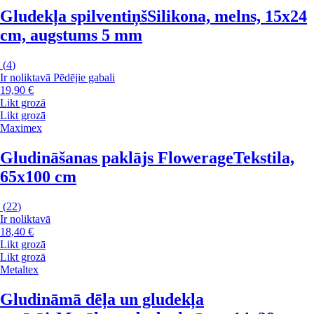
Gludekļa spilventiņš
Silikona, melns, 15x24
cm, augstums 5 mm
(
4
)
Ir noliktavā
Pēdējie gabali
19,90 €
Likt grozā
Likt grozā
Maximex
Gludināšanas paklājs Flowerage
Tekstila,
65x100 cm
(
22
)
Ir noliktavā
18,40 €
Likt grozā
Likt grozā
Metaltex
Gludināmā dēļa un gludekļa