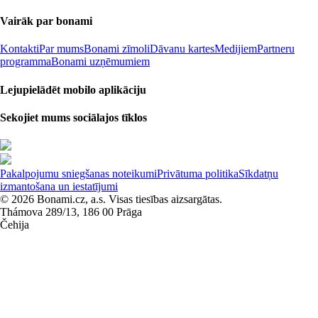
Vairāk par bonami
Kontakti
Par mums
Bonami zīmoli
Dāvanu kartes
Medijiem
Partneru
programma
Bonami uzņēmumiem
Lejupielādēt mobilo aplikāciju
Sekojiet mums sociālajos tīklos
Pakalpojumu sniegšanas noteikumi
Privātuma politika
Sīkdatņu
izmantošana un iestatījumi
© 2026 Bonami.cz, a.s. Visas tiesības aizsargātas.
Thámova 289/13, 186 00 Prāga
Čehija