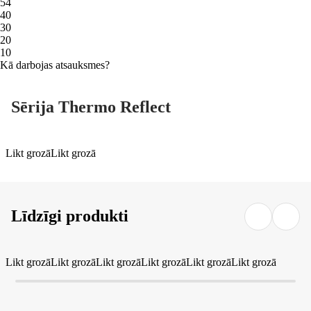
5
4
4
0
3
0
2
0
1
0
Kā darbojas atsauksmes?
Sērija Thermo Reflect
Likt grozā
Likt grozā
Līdzīgi produkti
Likt grozā
Likt grozā
Likt grozā
Likt grozā
Likt grozā
Likt grozā