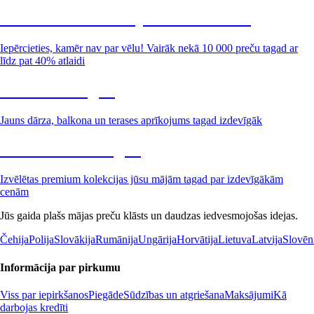
Summer Sale: līdz pat 40% atlaide
Iepērcieties, kamēr nav par vēlu! Vairāk nekā 10 000 preču tagad ar
līdz pat 40% atlaidi
Dārzs izdevīgāk
Jauns dārza, balkona un terases aprīkojums tagad izdevīgāk
Premium izdevīgāk
Izvēlētas premium kolekcijas jūsu mājām tagad par izdevīgākām
cenām
Jūs gaida plašs mājas preču klāsts un daudzas iedvesmojošas idejas.
Čehija
Polija
Slovākija
Rumānija
Ungārija
Horvātija
Lietuva
Latvija
Slovēn
Informācija par pirkumu
Viss par iepirkšanos
Piegāde
Sūdzības un atgriešana
Maksājumi
Kā
darbojas kredīti