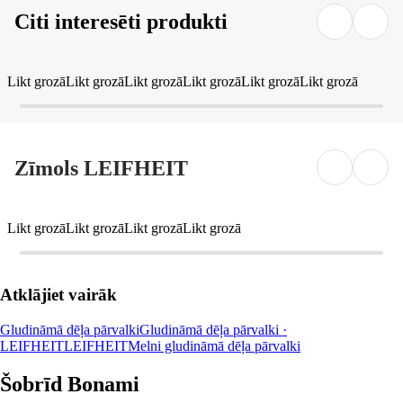
Citi interesēti produkti
Likt grozā
Likt grozā
Likt grozā
Likt grozā
Likt grozā
Likt grozā
Zīmols LEIFHEIT
Likt grozā
Likt grozā
Likt grozā
Likt grozā
Atklājiet vairāk
Gludināmā dēļa pārvalki
Gludināmā dēļa pārvalki ·
LEIFHEIT
LEIFHEIT
Melni gludināmā dēļa pārvalki
Šobrīd Bonami