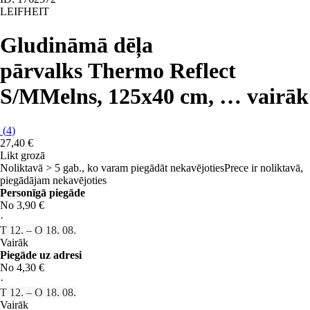
LEIFHEIT
Gludināmā dēļa
pārvalks Thermo Reflect
S/M
Melns, 125x40 cm
, …
vairāk
(
4
)
27,40 €
Likt grozā
Noliktavā > 5 gab., ko varam piegādāt nekavējoties
Prece ir noliktavā,
piegādājam nekavējoties
Personīgā piegāde
No 3,90 €
·
T 12. – O 18. 08.
Vairāk
Piegāde uz adresi
No 4,30 €
·
T 12. – O 18. 08.
Vairāk