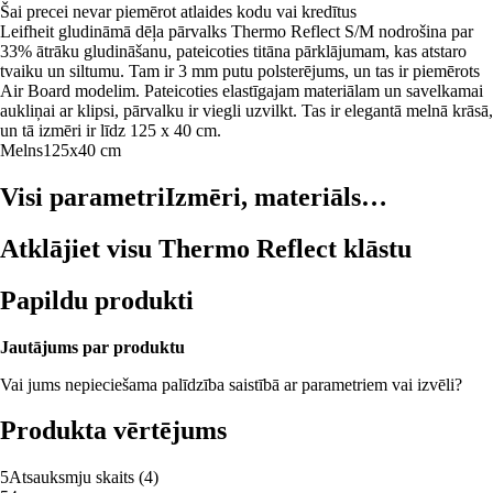
Šai precei nevar piemērot atlaides kodu vai kredītus
Leifheit gludināmā dēļa pārvalks Thermo Reflect S/M nodrošina par
33% ātrāku gludināšanu, pateicoties titāna pārklājumam, kas atstaro
tvaiku un siltumu. Tam ir 3 mm putu polsterējums, un tas ir piemērots
Air Board modelim. Pateicoties elastīgajam materiālam un savelkamai
aukliņai ar klipsi, pārvalku ir viegli uzvilkt. Tas ir elegantā melnā krāsā,
un tā izmēri ir līdz 125 x 40 cm.
Melns
125x40 cm
Visi parametri
Izmēri, materiāls…
Atklājiet visu Thermo Reflect klāstu
Papildu produkti
Jautājums par produktu
Vai jums nepieciešama palīdzība saistībā ar parametriem vai izvēli?
Produkta vērtējums
5
Atsauksmju skaits
(
4
)