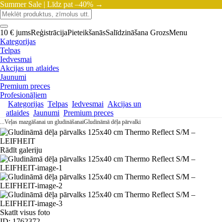
Summer Sale |
Līdz pat –40% →
10 € jums
Reģistrācija
Pieteikšanās
Salīdzināšana
Grozs
Menu
Kategorijas
Telpas
Iedvesmai
Akcijas un atlaides
Jaunumi
Premium preces
Profesionāļiem
Kategorijas
Telpas
Iedvesmai
Akcijas un
atlaides
Jaunumi
Premium preces
...
Veļas mazgāšanai un gludināšanai
Gludināmā dēļa pārvalki
Rādīt galeriju
Skatīt visus foto
ID: 1762372