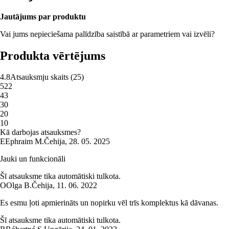
Jautājums par produktu
Vai jums nepieciešama palīdzība saistībā ar parametriem vai izvēli?
Produkta vērtējums
4.8
Atsauksmju skaits
(
25
)
5
22
4
3
3
0
2
0
1
0
Kā darbojas atsauksmes?
E
Ephraim M.
Čehija
,
28. 05. 2025
Jauki un funkcionāli
Šī atsauksme tika automātiski tulkota.
O
Olga B.
Čehija
,
11. 06. 2022
Es esmu ļoti apmierināts un nopirku vēl trīs komplektus kā dāvanas.
Šī atsauksme tika automātiski tulkota.