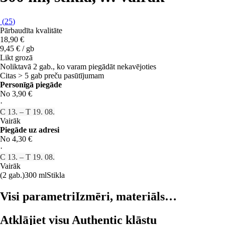
(
25
)
Pārbaudīta kvalitāte
18,90 €
9,45 € / gb
Likt grozā
Noliktavā 2 gab., ko varam piegādāt nekavējoties
Citas > 5 gab preču pasūtījumam
Personīgā piegāde
No 3,90 €
·
C 13. – T 19. 08.
Vairāk
Piegāde uz adresi
No 4,30 €
·
C 13. – T 19. 08.
Vairāk
(2 gab.)
300 ml
Stikla
Visi parametri
Izmēri, materiāls…
Atklājiet visu Authentic klāstu