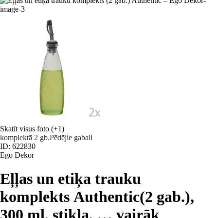
Skatīt visus foto
(+1)
komplektā 2 gb.
Pēdējie gabali
ID: 622830
Ego Dekor
Eļļas un etiķa trauku
komplekts Authentic
(2 gab.),
300 ml, stikla
, …
vairāk