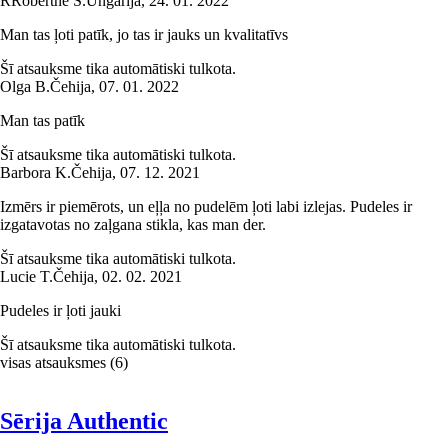
R
Róbertné S.
Ungārija
,
24. 01. 2022
Man tas ļoti patīk, jo tas ir jauks un kvalitatīvs
Šī atsauksme tika automātiski tulkota.
Olga B.
Čehija
,
07. 01. 2022
Man tas patīk
Šī atsauksme tika automātiski tulkota.
Barbora K.
Čehija
,
07. 12. 2021
Izmērs ir piemērots, un eļļa no pudelēm ļoti labi izlejas. Pudeles ir
izgatavotas no zaļgana stikla, kas man der.
Šī atsauksme tika automātiski tulkota.
Lucie T.
Čehija
,
02. 02. 2021
Pudeles ir ļoti jauki
Šī atsauksme tika automātiski tulkota.
visas atsauksmes
(
6
)
Sērija Authentic