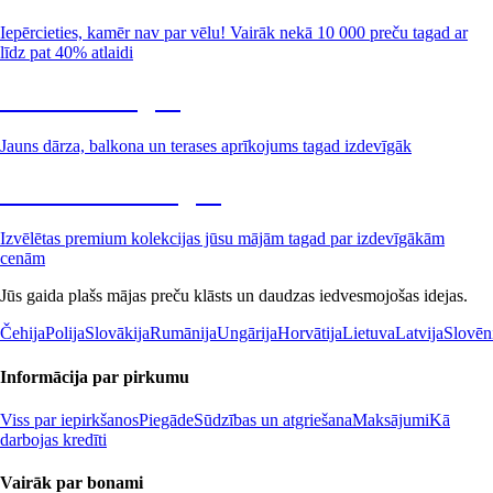
Iepērcieties, kamēr nav par vēlu! Vairāk nekā 10 000 preču tagad ar
līdz pat 40% atlaidi
Dārzs izdevīgāk
Jauns dārza, balkona un terases aprīkojums tagad izdevīgāk
Premium izdevīgāk
Izvēlētas premium kolekcijas jūsu mājām tagad par izdevīgākām
cenām
Jūs gaida plašs mājas preču klāsts un daudzas iedvesmojošas idejas.
Čehija
Polija
Slovākija
Rumānija
Ungārija
Horvātija
Lietuva
Latvija
Slovēn
Informācija par pirkumu
Viss par iepirkšanos
Piegāde
Sūdzības un atgriešana
Maksājumi
Kā
darbojas kredīti
Vairāk par bonami