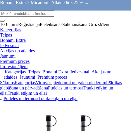
Bonami Extra × Micadoni |
Atlaide līdz 25 % →
10 € jums
Reģistrācija
Pieteikšanās
Salīdzināšana
Grozs
Menu
Kategorijas
Telpas
Bonami Extra
Iedvesmai
Akcijas un atlaides
Jaunumi
Premium preces
Profesionāļiem
Kategorijas
Telpas
Bonami Extra
Iedvesmai
Akcijas un
atlaides
Jaunumi
Premium preces
Sākums
Kategorijas
Virtuves piederumi un galda piederumi
Pārtikas
glabāšana un pārvadāšana
Pudeles un termosi
Trauki etiķim un
eļļai
Trauki etiķim un eļļai
...
Pudeles un termosi
Trauki etiķim un eļļai