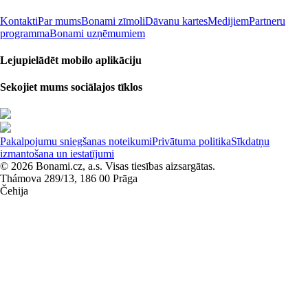
Kontakti
Par mums
Bonami zīmoli
Dāvanu kartes
Medijiem
Partneru
programma
Bonami uzņēmumiem
Lejupielādēt mobilo aplikāciju
Sekojiet mums sociālajos tīklos
Pakalpojumu sniegšanas noteikumi
Privātuma politika
Sīkdatņu
izmantošana un iestatījumi
© 2026 Bonami.cz, a.s. Visas tiesības aizsargātas.
Thámova 289/13, 186 00 Prāga
Čehija