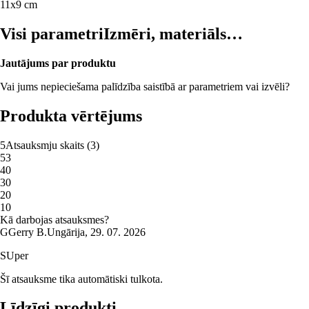
11x9 cm
Visi parametri
Izmēri, materiāls…
Jautājums par produktu
Vai jums nepieciešama palīdzība saistībā ar parametriem vai izvēli?
Produkta vērtējums
5
Atsauksmju skaits
(
3
)
5
3
4
0
3
0
2
0
1
0
Kā darbojas atsauksmes?
G
Gerry B.
Ungārija
,
29. 07. 2026
SUper
Šī atsauksme tika automātiski tulkota.
Līdzīgi produkti