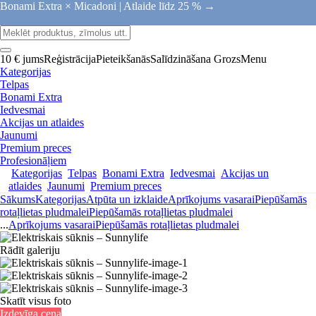
Bonami Extra × Micadoni |
Atlaide līdz 25 % →
10 € jums
Reģistrācija
Pieteikšanās
Salīdzināšana
Grozs
Menu
Kategorijas
Telpas
Bonami Extra
Iedvesmai
Akcijas un atlaides
Jaunumi
Premium preces
Profesionāļiem
Kategorijas
Telpas
Bonami Extra
Iedvesmai
Akcijas un
atlaides
Jaunumi
Premium preces
Sākums
Kategorijas
Atpūta un izklaide
Aprīkojums vasarai
Piepūšamās
rotaļlietas pludmalei
Piepūšamās rotaļlietas pludmalei
...
Aprīkojums vasarai
Piepūšamās rotaļlietas pludmalei
Rādīt galeriju
Skatīt visus foto
Izdevīga cena