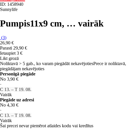
ID: 1458940
Sunnylife
Pumpis
11x9 cm
, …
vairāk
(
3
)
26,90 €
Parasti 29,90 €
Ietaupiet 3 €
Likt grozā
Noliktavā > 5 gab., ko varam piegādāt nekavējoties
Prece ir noliktavā,
piegādājam nekavējoties
Personīgā piegāde
No 3,90 €
·
C 13. – T 19. 08.
Vairāk
Piegāde uz adresi
No 4,30 €
·
C 13. – T 19. 08.
Vairāk
Šai precei nevar piemērot atlaides kodu vai kredītus