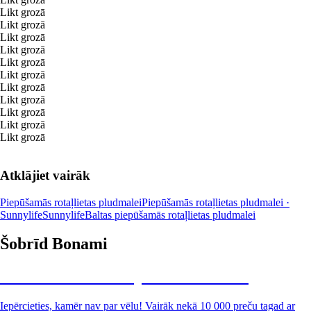
Likt grozā
Likt grozā
Likt grozā
Likt grozā
Likt grozā
Likt grozā
Likt grozā
Likt grozā
Likt grozā
Likt grozā
Likt grozā
Atklājiet vairāk
Piepūšamās rotaļlietas pludmalei
Piepūšamās rotaļlietas pludmalei ·
Sunnylife
Sunnylife
Baltas piepūšamās rotaļlietas pludmalei
Šobrīd Bonami
Summer Sale: līdz pat 40% atlaide
Iepērcieties, kamēr nav par vēlu! Vairāk nekā 10 000 preču tagad ar