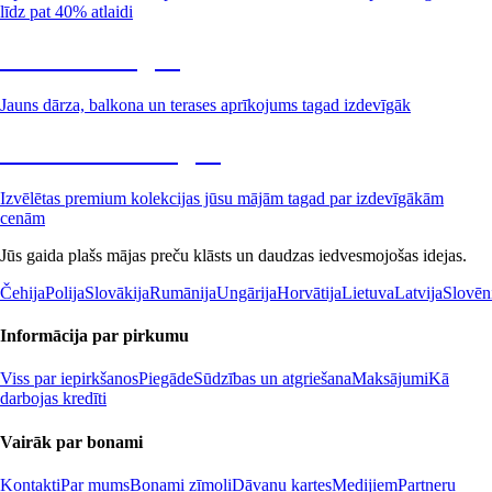
līdz pat 40% atlaidi
Dārzs izdevīgāk
Jauns dārza, balkona un terases aprīkojums tagad izdevīgāk
Premium izdevīgāk
Izvēlētas premium kolekcijas jūsu mājām tagad par izdevīgākām
cenām
Jūs gaida plašs mājas preču klāsts un daudzas iedvesmojošas idejas.
Čehija
Polija
Slovākija
Rumānija
Ungārija
Horvātija
Lietuva
Latvija
Slovēn
Informācija par pirkumu
Viss par iepirkšanos
Piegāde
Sūdzības un atgriešana
Maksājumi
Kā
darbojas kredīti
Vairāk par bonami
Kontakti
Par mums
Bonami zīmoli
Dāvanu kartes
Medijiem
Partneru