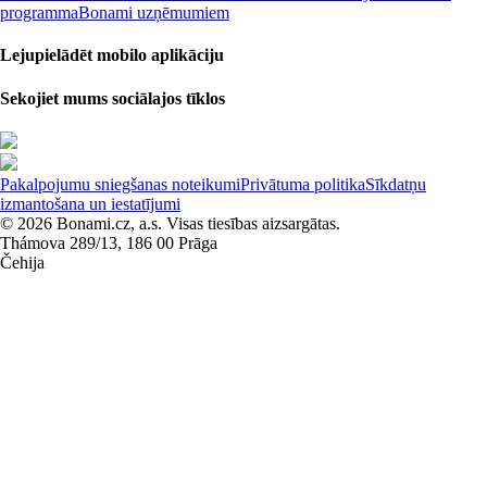
programma
Bonami uzņēmumiem
Lejupielādēt mobilo aplikāciju
Sekojiet mums sociālajos tīklos
Pakalpojumu sniegšanas noteikumi
Privātuma politika
Sīkdatņu
izmantošana un iestatījumi
© 2026 Bonami.cz, a.s. Visas tiesības aizsargātas.
Thámova 289/13, 186 00 Prāga
Čehija