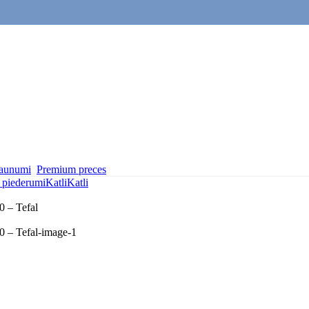
aunumi
Premium preces
 piederumi
Katli
Katli