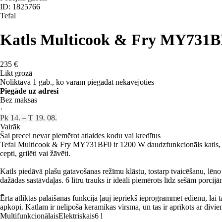
ID: 1825766
Tefal
Katls Multicook & Fry MY731
235 €
Likt grozā
Noliktavā 1 gab., ko varam piegādāt nekavējoties
Piegāde uz adresi
Bez maksas
·
Pk 14. – T 19. 08.
Vairāk
Šai precei nevar piemērot atlaides kodu vai kredītus
Tefal Multicook & Fry MY731BF0 ir 1200 W daudzfunkcionāls katls, kas i
cepti, grilēti vai žāvēti.
Katls piedāvā plašu gatavošanas režīmu klāstu, tostarp tvaicēšanu, lēno 
dažādas sastāvdaļas. 6 litru trauks ir ideāli piemērots līdz sešām porcij
Ērta atliktās palaišanas funkcija ļauj iepriekš ieprogrammēt ēdienu, lai 
apkopi. Katlam ir nelīpoša keramikas virsma, un tas ir aprīkots ar divi
Multifunkcionālais
Elektriskais
6 l