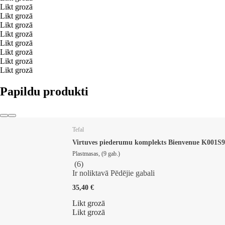
Likt grozā
Likt grozā
Likt grozā
Likt grozā
Likt grozā
Likt grozā
Likt grozā
Likt grozā
Papildu produkti
Tefal
Virtuves piederumu komplekts Bienvenue K001S
Plastmasas, (9 gab.)
(
6
)
Ir noliktavā
Pēdējie gabali
35,40 €
Likt grozā
Likt grozā