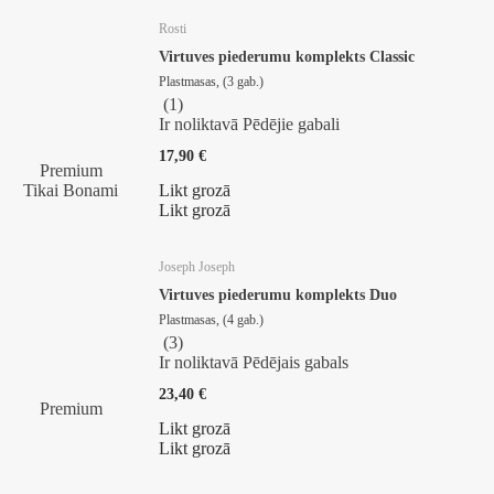
Rosti
Virtuves piederumu komplekts Classic
Plastmasas, (3 gab.)
(
1
)
Ir noliktavā
Pēdējie gabali
17,90 €
Premium
Tikai Bonami
Likt grozā
Likt grozā
Joseph Joseph
Virtuves piederumu komplekts Duo
Plastmasas, (4 gab.)
(
3
)
Ir noliktavā
Pēdējais gabals
23,40 €
Premium
Likt grozā
Likt grozā