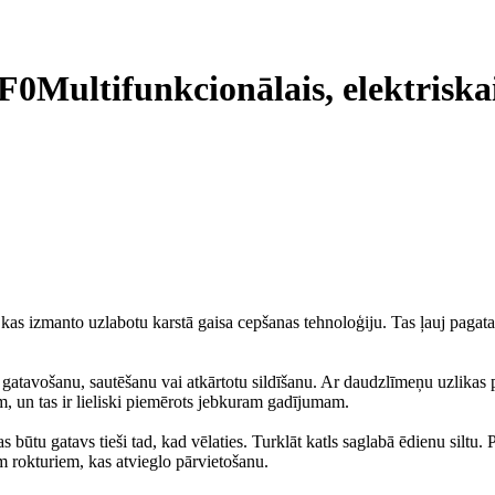
BF0
Multifunkcionālais, elektriskai
zmanto uzlabotu karstā gaisa cepšanas tehnoloģiju. Tas ļauj pagatavot 
gatavošanu, sautēšanu vai atkārtotu sildīšanu. Ar daudzlīmeņu uzlikas pal
ām, un tas ir lieliski piemērots jebkuram gadījumam.
tas būtu gatavs tieši tad, kad vēlaties. Turklāt katls saglabā ēdienu sil
em rokturiem, kas atvieglo pārvietošanu.