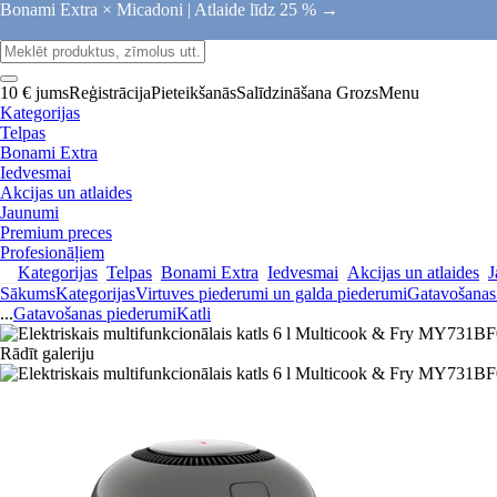
Bonami Extra × Micadoni |
Atlaide līdz 25 % →
10 € jums
Reģistrācija
Pieteikšanās
Salīdzināšana
Grozs
Menu
Kategorijas
Telpas
Bonami Extra
Iedvesmai
Akcijas un atlaides
Jaunumi
Premium preces
Profesionāļiem
Kategorijas
Telpas
Bonami Extra
Iedvesmai
Akcijas un atlaides
J
Sākums
Kategorijas
Virtuves piederumi un galda piederumi
Gatavošanas
...
Gatavošanas piederumi
Katli
Rādīt galeriju