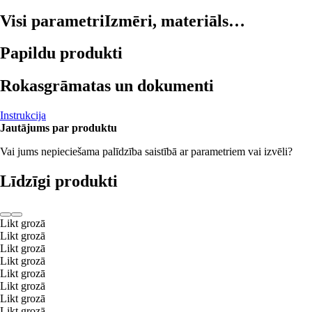
Visi parametri
Izmēri, materiāls…
Papildu produkti
Rokasgrāmatas un dokumenti
Instrukcija
Jautājums par produktu
Vai jums nepieciešama palīdzība saistībā ar parametriem vai izvēli?
Līdzīgi produkti
Likt grozā
Likt grozā
Likt grozā
Likt grozā
Likt grozā
Likt grozā
Likt grozā
Likt grozā