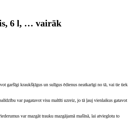
s, 6 l
, …
vairāk
garšīgi kraukšķīgus un sulīgus ēdienus neatkarīgi no tā, vai tie tiek
īdzību var pagatavot visu maltīti uzreiz, jo tā ļauj vienlaikus gatavot
tu. Piederumus var mazgāt trauku mazgājamā mašīnā, lai atvieglotu to