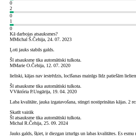
0
2
0
1
0
Kā darbojas atsauksmes?
M
Michal Š.
Čehija
,
24. 07. 2023
Ļoti jauks stabils galds.
Šī atsauksme tika automātiski tulkota.
M
Marie O.
Čehija
,
12. 07. 2020
lieliski, kājas nav iestrēdzis, locīšanas mainīgs līdz patiešām lie
Šī atsauksme tika automātiski tulkota.
V
Viktória P.
Ungārija
,
19. 04. 2020
Laba kvalitāte, jauka izgatavošana, stingri nostiprinātas kājas. 2 
Skatīt vairāk
Šī atsauksme tika automātiski tulkota.
Michal R.
Čehija
,
25. 09. 2024
Jauks galds, šķiet, ir diezgan izturīgs un labas kvalitātes. Es esmu 