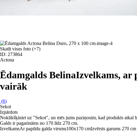
Skatīt visus foto
(+7)
ID: 273864
Actona
Ēdamgalds Belina
Izvelkams, ar 
vairāk
(
6
)
Sekot
Izpārdots
Noklikšķiniet uz "Sekot", un mēs jums paziņosim, kad produkts atkal b
Galds ir pagarināms no 170 līdz 270 cm.
Izvelkams
Ar papildu galda virsmu
100x170 cm
Izvērsts garums 270 cm