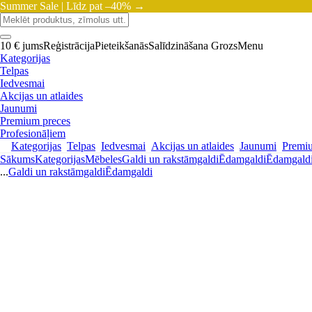
Summer Sale |
Līdz pat –40% →
10 € jums
Reģistrācija
Pieteikšanās
Salīdzināšana
Grozs
Menu
Kategorijas
Telpas
Iedvesmai
Akcijas un atlaides
Jaunumi
Premium preces
Profesionāļiem
Kategorijas
Telpas
Iedvesmai
Akcijas un atlaides
Jaunumi
Premi
Sākums
Kategorijas
Mēbeles
Galdi un rakstāmgaldi
Ēdamgaldi
Ēdamgald
...
Galdi un rakstāmgaldi
Ēdamgaldi