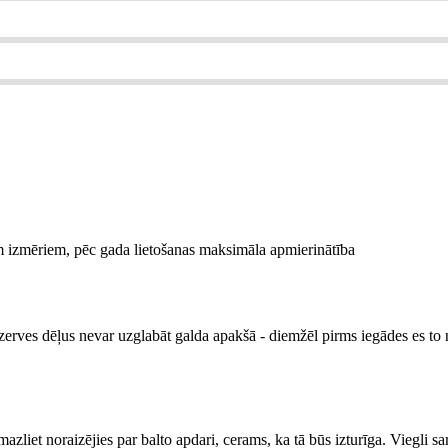
liem izmēriem, pēc gada lietošanas maksimāla apmierinātība
rezerves dēļus nevar uzglabāt galda apakšā - diemžēl pirms iegādes es to 
mazliet noraizējies par balto apdari, cerams, ka tā būs izturīga. Viegli sa