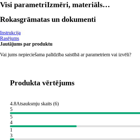
Visi parametri
Izmēri, materiāls…
Rokasgrāmatas un dokumenti
Instrukcija
Rasējums
Jautājums par produktu
Vai jums nepieciešama palīdzība saistībā ar parametriem vai izvēli?
Produkta vērtējums
4.8
Atsauksmju skaits
(
6
)
5
5
4
1
3